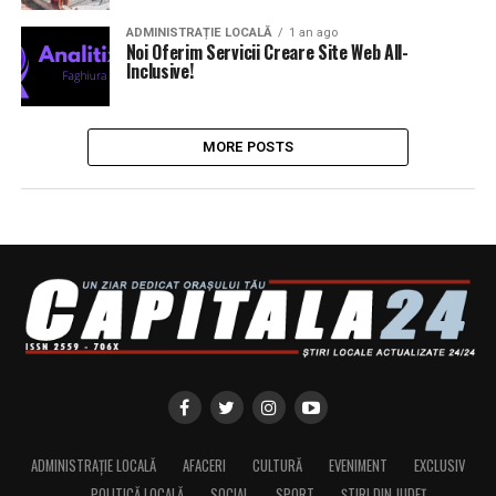
ADMINISTRAȚIE LOCALĂ
1 an ago
Noi Oferim Servicii Creare Site Web All-
Inclusive!
MORE POSTS
ADMINISTRAȚIE LOCALĂ
AFACERI
CULTURĂ
EVENIMENT
EXCLUSIV
POLITICĂ LOCALĂ
SOCIAL
SPORT
ȘTIRI DIN JUDEȚ