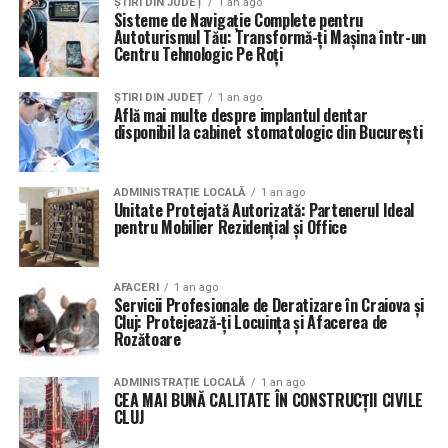
ȘTIRI DIN JUDEȚ
1 an ago
Sisteme de Navigație Complete pentru
Autoturismul Tău: Transformă-ți Mașina într-un
Centru Tehnologic Pe Roți
ȘTIRI DIN JUDEȚ
1 an ago
Află mai multe despre implantul dentar
disponibil la cabinet stomatologic din București
ADMINISTRAȚIE LOCALĂ
1 an ago
Unitate Protejată Autorizată: Partenerul Ideal
pentru Mobilier Rezidențial și Office
AFACERI
1 an ago
Servicii Profesionale de Deratizare în Craiova și
Cluj: Protejează-ți Locuința și Afacerea de
Rozătoare
ADMINISTRAȚIE LOCALĂ
1 an ago
CEA MAI BUNĂ CALITATE ÎN CONSTRUCȚII CIVILE
CLUJ