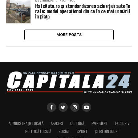
EVENIMENT
7 luni ago
RateAuto.ro și standardizarea achiziției auto în
rate: model operațional din ce în ce mai urmărit
în piață
MORE POSTS
ADMINISTRAȚIE LOCALĂ
AFACERI
CULTURĂ
EVENIMENT
EXCLUSIV
POLITICĂ LOCALĂ
SOCIAL
SPORT
ȘTIRI DIN JUDEȚ