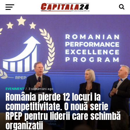
EVENIMENT
3 săptămâni ago
România pierde 12 locuri la
competitivitate. O nouă serie
RPEP pentru liderii care schimbă
organizații