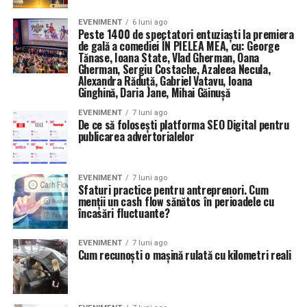
EVENIMENT
6 luni ago
Peste 1400 de spectatori entuziaști la premiera
de gală a comediei ÎN PIELEA MEA, cu: George
Tănase, Ioana State, Vlad Gherman, Oana
Gherman, Sergiu Costache, Azaleea Necula,
Alexandra Răduță, Gabriel Vatavu, Ioana
Ginghină, Daria Jane, Mihai Găinușă
EVENIMENT
7 luni ago
De ce să folosești platforma SEO Digital pentru
publicarea advertorialelor
EVENIMENT
7 luni ago
Sfaturi practice pentru antreprenori. Cum
menții un cash flow sănătos în perioadele cu
încasări fluctuante?
EVENIMENT
7 luni ago
Cum recunoști o mașină rulată cu kilometri reali