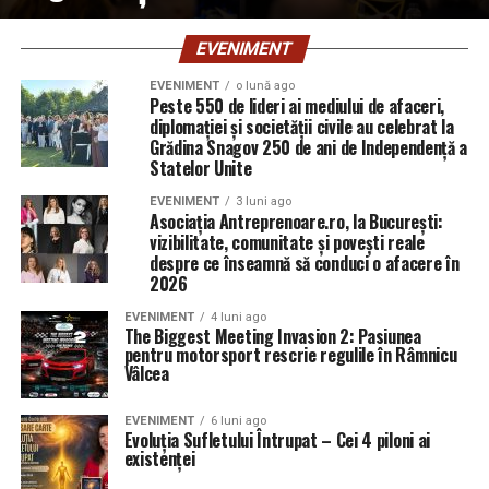
EVENIMENT
EVENIMENT
o lună ago
Peste 550 de lideri ai mediului de afaceri,
diplomației și societății civile au celebrat la
Grădina Snagov 250 de ani de Independență a
Statelor Unite
EVENIMENT
3 luni ago
Asociația Antreprenoare.ro, la București:
vizibilitate, comunitate și povești reale
despre ce înseamnă să conduci o afacere în
2026
EVENIMENT
4 luni ago
The Biggest Meeting Invasion 2: Pasiunea
pentru motorsport rescrie regulile în Râmnicu
Vâlcea
EVENIMENT
6 luni ago
Evoluția Sufletului Întrupat – Cei 4 piloni ai
existenței