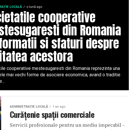
RAȚIE LOCALĂ
o lună ago
ietatile cooperative
tesugaresti din Romania
nformatii si sfaturi despre
litatea acestora
tile cooperative mestesugaresti din Romania reprezinta una
cele mai vechi forme de asociere economica, avand o traditie
...
ADMINISTRAȚIE LOCALĂ
1 an ago
Curățenie spații comerciale
Servicii profesionale pentru un mediu impecabil –