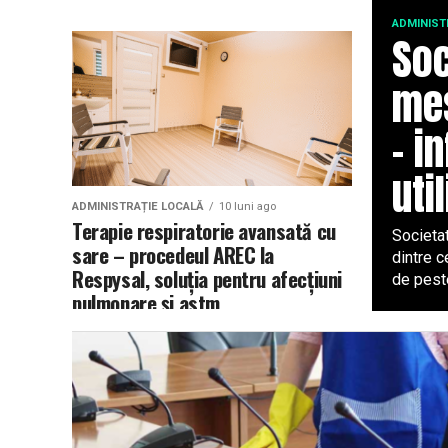
ADMINIST
Soc
mes
– i
uti
ADMINISTRAȚIE LOCALĂ
10 luni ago
Terapie respiratorie avansată cu
Societa
sare – procedeul AREC la
dintre 
Respysal, soluția pentru afecțiuni
de peste
pulmonare și astm