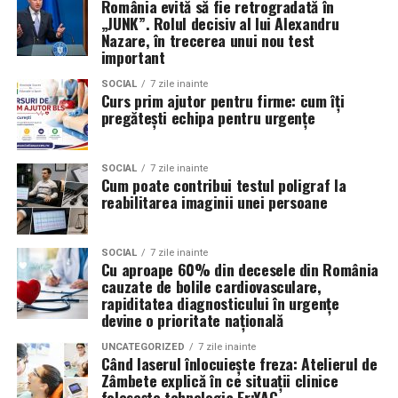
România evită să fie retrogradată în
„JUNK”. Rolul decisiv al lui Alexandru
Comparativ cu alte procedee
Nazare, în trecerea unui nou test
important
Proce­dul AREC se diferenţiază de alte metode de
inhalare sau salinoterapie prin:
SOCIAL
7 zile inainte
Curs prim ajutor pentru firme: cum îți
pregătești echipa pentru urgențe
Sarea nu provine din simple blocuri de sare sau
pereţi salini; nu este doar efect decorativ sau
SOCIAL
7 zile inainte
wellness. În AREC, atmosfera este creată cu
Cum poate contribui testul poligraf la
particule fine de sare, încărcate electric.
reabilitarea imaginii unei persoane
Spre deosebire de salinele artificiale care folosesc
vaporizatoare sau aerosoli umedi, procedeele
SOCIAL
7 zile inainte
Cu aproape 60% din decesele din România
convenţionale nu garantează pătrunderea
cauzate de bolile cardiovasculare,
particulelor mici în bronhii și nu oferă stabilitate a
rapiditatea diagnosticului în urgențe
microclimei.
devine o prioritate națională
Dispozitivele de suflare (cum ar fi ventilatoare /
UNCATEGORIZED
7 zile inainte
Când laserul înlocuiește freza: Atelierul de
generatoare de aerosol) pot produce particule mari
Zâmbete explică în ce situații clinice
sau variaţii în concentrația de sare, ceea ce reduce
folosește tehnologia Er:YAG