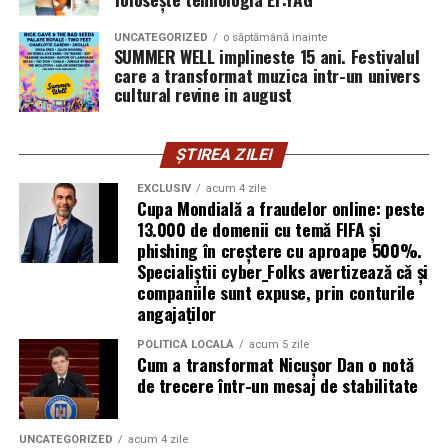
eficiența. AREC evită aceste probleme.
UNCATEGORIZED
o săptămână inainte
SUMMER WELL implineste 15 ani. Festivalul
Pentru cine este utilă terapia
care a transformat muzica intr-un univers
cultural revine in august
Respysal?
Procedeul AREC este recomandat pentru:
ȘTIREA ZILEI
EXCLUSIV
acum 4 zile
Copii și adulți cu
astm bronșic
Cupa Mondială a fraudelor online: peste
13.000 de domenii cu temă FIFA și
Persoane cu
bronșite cronice, alergii
phishing în creștere cu aproape 500%.
respiratorii
Specialiștii cyber_Folks avertizează că și
companiile sunt expuse, prin conturile
Pacienți post-infecţii respiratorii acute care încă au
angajaților
sechele (secreţii, dificultăţi de respiraţie)
Persoane care doresc să reducă consumul de
POLITICĂ LOCALĂ
acum 5 zile
Cum a transformat Nicușor Dan o notă
medicamente respiratorii
de trecere într-un mesaj de stabilitate
Cei care caută terapii naturale, fără efecte adverse
puternice și în medii controlate
UNCATEGORIZED
acum 4 zile