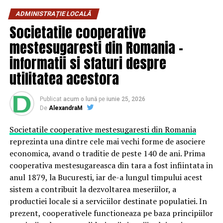
internaționale Surgical Review Corporation şi este
ADMINISTRAȚIE LOCALĂ
furnizorul de servicii medicale cu cele mai multe
Societatile cooperative
acreditări internaționale pentru Centre de Excelență, nu
mestesugaresti din Romania –
doar din România, ci și din Europa –
o realizare
informatii si sfaturi despre
semnificativă pentru medicina din țara noastră
.
utilitatea acestora
„Am pus întotdeauna pe primul loc siguranța pacienților
noștri și am urmărit întotdeauna să aducem în România
Publicat
acum o lună
pe
iunie 25, 2026
standarde medicale așa cum vedem în spitalele
De
AlexandraM
internaționale, în țările care au dezvoltat o cultură a
calității serviciilor de sănătate. Să aplicăm pentru
Societatile cooperative mestesugaresti din Romania
acreditările SRC a fost un pas firesc al acestei
reprezinta una dintre cele mai vechi forme de asociere
preocupări”,
a declarat Dr. Nirvana Georgescu,
economica, avand o traditie de peste 140 de ani. Prima
Directorul Diviziei de Calitate și Siguranța Pacientului,
cooperativa mestesugareasca din tara a fost infiintata in
rețeaua de sănătate REGINA MARIA.
anul 1879, la Bucuresti, iar de-a lungul timpului acest
sistem a contribuit la dezvoltarea meseriilor, a
16 dintre cele 22 de Centre de Excelență acreditate
productiei locale si a serviciilor destinate populatiei. In
SRC existente în România se află în cadrul REGINA
prezent, cooperativele functioneaza pe baza principiilor
MARIA
, în spitale și centre ale rețelei din București