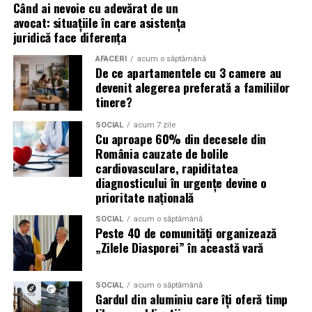
Când ai nevoie cu adevărat de un
avocat: situațiile în care asistența
Cum să începi terapia la
juridică face diferența
Respysal
AFACERI
acum o săptămână
De ce apartamentele cu 3 camere au
devenit alegerea preferată a familiilor
Contact și programare
– te poţi programa prin
tinere?
site-ul nostru sau telefonic. Adresa în Oradea,
Strada Camille Flammarion nr. 2A, bloc AN11, ap. 16.
SOCIAL
acum 7 zile
Cu aproape 60% din decesele din
Evaluare inițială
– anamneză, istoricul medical,
România cauzate de bolile
evaluarea simptomelor respiratorii.
cardiovasculare, rapiditatea
diagnosticului în urgențe devine o
Plan de tratament
– se stabilesc numărul de
prioritate națională
ședinţe recomandate (de exemplu 20 pentru un
curs complet în cazul astmului).
SOCIAL
acum o săptămână
Peste 40 de comunități organizează
Ședințe de inhalare în camera AREC
– participi la
„Zilele Diasporei” în această vară
ședințe regulate, inhalezi aer cu particule de sare
uscată încărcate electric.
SOCIAL
acum o săptămână
Gardul din aluminiu care îți oferă timp
Monitorizare și ajustare
– evaluări periodice