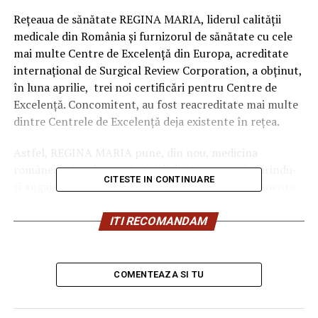
Rețeaua de sănătate REGINA MARIA, liderul calității
medicale din România și furnizorul de sănătate cu cele
mai multe Centre de Excelență din Europa, acreditate
internațional de Surgical Review Corporation, a obținut,
în luna aprilie, trei noi certificări pentru Centre de
Excelență. Concomitent, au fost reacreditate mai multe
dintre Centrele de Excelență deja existente în rețea.
Astfel, REGINA MARIA pune, din nou, medicina
românească pe harta sănătății din Europa, reîntărindu-
CITESTE IN CONTINUARE
și angajamentul de a le oferi pacienților săi tratamente
medicale și chirurgicale la cele mai înalte standarde
internaționale.
ITI RECOMANDAM
Peste 20.000 de intervenții efectuate în Centrele de
Excelență din rețea
COMENTEAZA SI TU
REGINA MARIA a fost prima rețea de sănătate din
România care a obținut acreditări