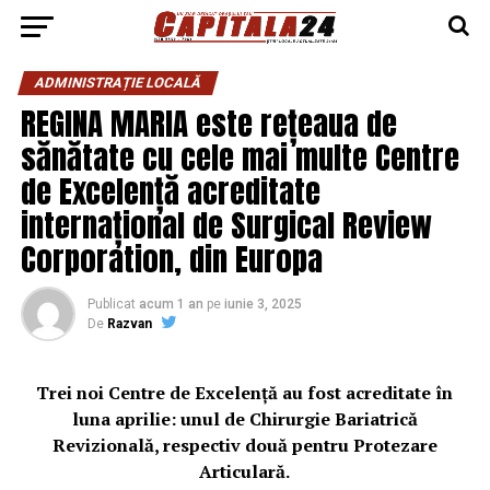
ADMINISTRAȚIE LOCALĂ
REGINA MARIA este rețeaua de
sănătate cu cele mai multe Centre
de Excelență acreditate
internațional de Surgical Review
Corporation, din Europa
Publicat
acum 1 an
pe
iunie 3, 2025
De
Razvan
Trei noi Centre de Excelență au fost acreditate în
luna aprilie: unul de Chirurgie Bariatrică
Revizională, respectiv două pentru Protezare
Articulară.