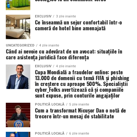
Ameliorarea rapidă a simptomelor respiratorii
:
dificultăți de respirație, tuse, secreţii pulmonare,
EXCLUSIV
3 zile inainte
Ce înseamnă un sejur confortabil într-o
congestie.
cameră de hotel bine amenajată
La copii, după
20 de ședințe
, s-a înregistrat o
reducere de
80-90%
a simptomelor specifice
astmului.
UNCATEGORIZED
4 zile inainte
Când ai nevoie cu adevărat de un avocat: situațiile în
care asistența juridică face diferența
Reducerea tratamentului medicamentos
— mulți
pacienți pot utiliza mai puține medicamente,
EXCLUSIV
4 zile inainte
Cupa Mondială a fraudelor online: peste
datorită efectului terapeutic sustenabil al
13.000 de domenii cu temă FIFA și phishing
tratamentului cu sare.
în creștere cu aproape 500%. Specialiștii
cyber_Folks avertizează că și companiile
Fără efecte secundare semnificative, ceea ce face
sunt expuse, prin conturile angajaților
terapia potrivită pentru adulți, copii și persoane cu
sensibilități respiratorii speciale.
POLITICĂ LOCALĂ
5 zile inainte
Cum a transformat Nicușor Dan o notă de
Creșterea calității vieţii: mai puţine episoade acute,
trecere într-un mesaj de stabilitate
mai puţină nevoie să lipsească de la şcoală sau de
la activităţi fizice.
POLITICĂ LOCALĂ
6 zile inainte