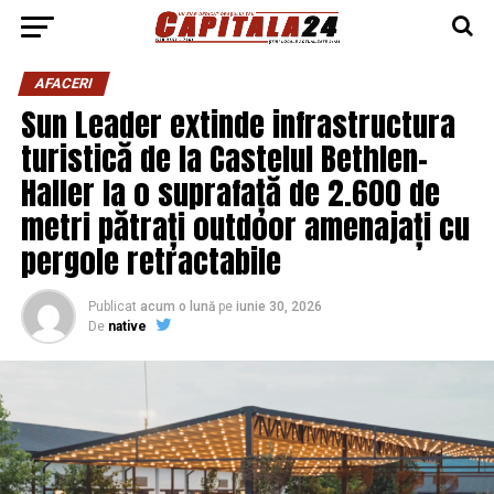
AFACERI
Sun Leader extinde infrastructura
turistică de la Castelul Bethlen-
Haller la o suprafață de 2.600 de
metri pătrați outdoor amenajați cu
pergole retractabile
Publicat
acum o lună
pe
iunie 30, 2026
De
native