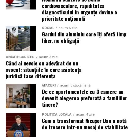
(Advertorial)
cardiovasculare, rapiditatea
reducerea acumulării de reziduuri;
diagnosticului în urgențe devine o
prioritate națională
protejarea filtrului de particule;
SOCIAL
acum 6 zile
funcționarea eficientă a sistemului antipoluare.
Gardul din aluminiu care îți oferă timp
liber, nu obligații
Acest aspect este esențial pentru reducerea riscului
unor reparații costisitoare.
UNCATEGORIZED
acum 3 zile
Când ai nevoie cu adevărat de un
Avantajele Ravenol VMP USVO 5W30
avocat: situațiile în care asistența
Printre cele mai importante avantaje se numără:
juridică face diferența
AFACERI
acum o săptămână
tehnologie USVO;
De ce apartamentele cu 3 camere au
devenit alegerea preferată a familiilor
stabilitate termică ridicată;
tinere?
rezistență la oxidare;
POLITICĂ LOCALĂ
acum 4 zile
protecție împotriva uzurii;
Cum a transformat Nicușor Dan o notă
de trecere într-un mesaj de stabilitate
reducerea depunerilor;