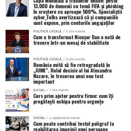
Cupa Mondială a fraudelor online: peste
13.000 de domenii cu temă FIFA și phishing
tratamentului cu sare.
în creștere cu aproape 500%. Specialiștii
cyber_Folks avertizează că și companiile
Fără efecte secundare semnificative, ceea ce face
sunt expuse, prin conturile angajaților
terapia potrivită pentru adulți, copii și persoane cu
sensibilități respiratorii speciale.
POLITICĂ LOCALĂ
5 zile inainte
Cum a transformat Nicușor Dan o notă de
Creșterea calității vieţii: mai puţine episoade acute,
trecere într-un mesaj de stabilitate
mai puţină nevoie să lipsească de la şcoală sau de
la activităţi fizice.
POLITICĂ LOCALĂ
6 zile inainte
România evită să fie retrogradată în
„JUNK”. Rolul decisiv al lui Alexandru
Comparativ cu alte procedee
Nazare, în trecerea unui nou test
important
Proce­dul AREC se diferenţiază de alte metode de
inhalare sau salinoterapie prin:
SOCIAL
7 zile inainte
Curs prim ajutor pentru firme: cum îți
pregătești echipa pentru urgențe
Sarea nu provine din simple blocuri de sare sau
pereţi salini; nu este doar efect decorativ sau
SOCIAL
o săptămână inainte
wellness. În AREC, atmosfera este creată cu
Cum poate contribui testul poligraf la
particule fine de sare, încărcate electric.
reabilitarea imaginii unei persoane