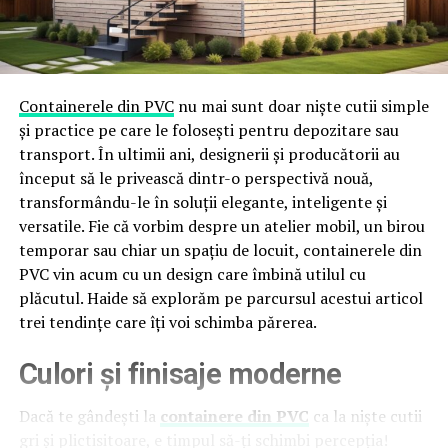
Containerele din PVC
nu mai sunt doar niște cutii simple
și practice pe care le folosești pentru depozitare sau
transport. În ultimii ani, designerii și producătorii au
început să le privească dintr-o perspectivă nouă,
transformându-le în soluții elegante, inteligente și
versatile. Fie că vorbim despre un atelier mobil, un birou
temporar sau chiar un spațiu de locuit, containerele din
PVC vin acum cu un design care îmbină utilul cu
plăcutul. Haide să explorăm pe parcursul acestui articol
trei tendințe care îți voi schimba părerea.
Culori și finisaje moderne
Dacă te gândești la
containere din PVC
ca la niște cutii
gri și plictisitoare, e timpul să-ți schimbi percepția!