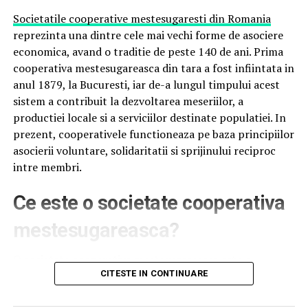
Societatile cooperative mestesugaresti din Romania
Cu toții suntem conștienți că trăim în era tehnologiei,
reprezinta una dintre cele mai vechi forme de asociere
iar containerele din PVC nu rămân în urmă. Imaginați-vă
economica, avand o traditie de peste 140 de ani. Prima
un container care îți spune când e prea cald înăuntru
cooperativa mestesugareasca din tara a fost infiintata in
sau care își ajustează lumina în funcție de ora zilei. Sună
anul 1879, la Bucuresti, iar de-a lungul timpului acest
SF? Ei bine, nu este! Unele modele noi includ senzori de
sistem a contribuit la dezvoltarea meseriilor, a
temperatură și umiditate, conectați la o aplicație pe
productiei locale si a serviciilor destinate populatiei. In
telefon, ca să ai control total indiferent unde te afli. În
prezent, cooperativele functioneaza pe baza principiilor
plus, este perfect pentru depozitarea lucrurilor
asocierii voluntare, solidaritatii si sprijinului reciproc
sensibile, cum ar fi echipamente electronice sau
intre membri.
materiale care nu suportă umezeală.
Ce este o societate cooperativa
Mai mult, integrarea panourilor solare pe acoperiș
devine tot mai populară. Acestea pot alimenta lumini
mestesugareasca?
LED sau chiar un mic sistem de climatizare,
transformând containerul într-un spațiu autonom
O societate cooperativa mestesugareasca este o
energetic. Și dacă vrei să duci lucrurile la următorul
organizatie economica in care membrii isi desfasoara
CITESTE IN CONTINUARE
nivel, există containere cu sisteme de securitate smart –
activitatea in comun, contribuind cu munca, experienta
camere de supraveghere și încuietori care se deschid cu