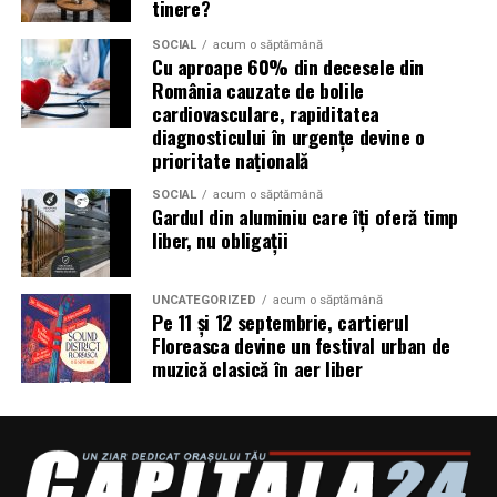
tinere?
Plan de tratament
– se stabilesc numărul de
SOCIAL
acum o săptămână
Cu aproape 60% din decesele din
ședinţe recomandate (de exemplu 20 pentru un
România cauzate de bolile
curs complet în cazul astmului).
cardiovasculare, rapiditatea
Ședințe de inhalare în camera AREC
– participi la
diagnosticului în urgențe devine o
ședințe regulate, inhalezi aer cu particule de sare
prioritate națională
uscată încărcate electric.
SOCIAL
acum o săptămână
Gardul din aluminiu care îți oferă timp
Monitorizare și ajustare
– evaluări periodice
liber, nu obligații
pentru a măsura ameliorările și ajustarea
tratamentului dacă este necesar.
UNCATEGORIZED
acum o săptămână
Pe 11 și 12 septembrie, cartierul
De ce să alegi
Respysal
Floreasca devine un festival urban de
muzică clasică în aer liber
Suntem specializați în terapia respiratorie prin sare,
folosind
procedeu brevetat AREC
, cu dovezi
științifice solide.
Atât
copii
, cât și adulți pot beneficia de ameliorări