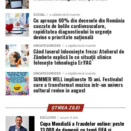
Spre deosebire de salinele artificiale care folosesc
vaporizatoare sau aerosoli umedi, procedeele
SOCIAL
o săptămână inainte
Cu aproape 60% din decesele din România
convenţionale nu garantează pătrunderea
cauzate de bolile cardiovasculare,
particulelor mici în bronhii și nu oferă stabilitate a
rapiditatea diagnosticului în urgențe
microclimei.
devine o prioritate națională
Dispozitivele de suflare (cum ar fi ventilatoare /
UNCATEGORIZED
o săptămână inainte
Când laserul înlocuiește freza: Atelierul de
generatoare de aerosol) pot produce particule mari
Zâmbete explică în ce situații clinice
sau variaţii în concentrația de sare, ceea ce reduce
folosește tehnologia Er:YAG
eficiența. AREC evită aceste probleme.
UNCATEGORIZED
o săptămână inainte
SUMMER WELL implineste 15 ani. Festivalul
Pentru cine este utilă terapia
care a transformat muzica intr-un univers
cultural revine in august
Respysal?
Procedeul AREC este recomandat pentru:
ȘTIREA ZILEI
EXCLUSIV
acum 4 zile
Copii și adulți cu
astm bronșic
Cupa Mondială a fraudelor online: peste
13.000 de domenii cu temă FIFA și
Persoane cu
bronșite cronice, alergii