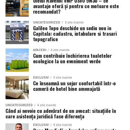
Uleiul Ravenol VMP USVO 5W30 – ce
avantaje oferă și pentru ce motoare este
controlul financiar si dezvoltarea afacerii. O evidenta
recomandat?
contabila bine organizata inseamna mai putine riscuri,
decizii mai bune si o companie mai stabila pe termen
UNCATEGORIZED
3 zile inainte
lung.
Galileo Topo deschide un sediu nou in
Capitala: cadastru, intabulare si trasari
Beneficii și rezultate
topografice
Utilizarea procedeului AREC la Respysal oferă
AFACERI
3 zile inainte
pacienților multiple avantaje:
Cum contribuie închirierea toaletelor
ecologice la un eveniment verde
Ameliorarea rapidă a simptomelor respiratorii
:
dificultăți de respirație, tuse, secreţii pulmonare,
EXCLUSIV
3 zile inainte
Ce înseamnă un sejur confortabil într-o
congestie.
cameră de hotel bine amenajată
La copii, după
20 de ședințe
, s-a înregistrat o
reducere de
80-90%
a simptomelor specifice
astmului.
UNCATEGORIZED
4 zile inainte
Când ai nevoie cu adevărat de un avocat: situațiile în
care asistența juridică face diferența
Reducerea tratamentului medicamentos
— mulți
pacienți pot utiliza mai puține medicamente,
EXCLUSIV
4 zile inainte
datorită efectului terapeutic sustenabil al