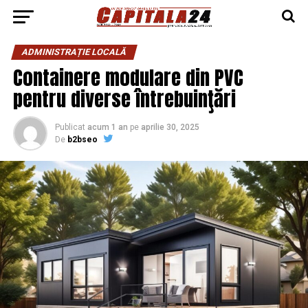
ADMINISTRAȚIE LOCALĂ
Containere modulare din PVC
pentru diverse întrebuinţări
Publicat
acum 1 an
pe
aprilie 30, 2025
De
b2bseo