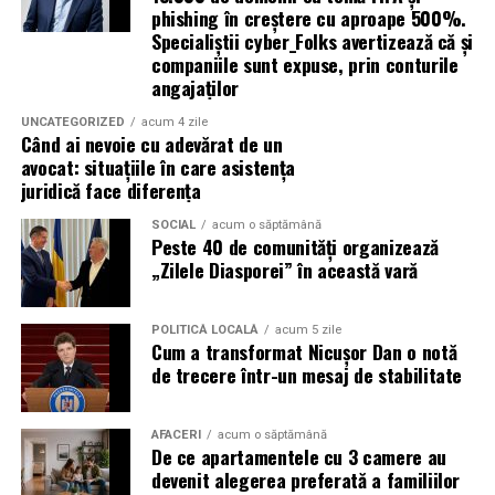
phishing în creștere cu aproape 500%.
respiratorii
Specialiștii cyber_Folks avertizează că și
companiile sunt expuse, prin conturile
Pacienți post-infecţii respiratorii acute care încă au
angajaților
sechele (secreţii, dificultăţi de respiraţie)
Persoane care doresc să reducă consumul de
UNCATEGORIZED
acum 4 zile
Când ai nevoie cu adevărat de un
medicamente respiratorii
avocat: situațiile în care asistența
juridică face diferența
Cei care caută terapii naturale, fără efecte adverse
puternice și în medii controlate
SOCIAL
acum o săptămână
Peste 40 de comunități organizează
„Zilele Diasporei” în această vară
Cum să începi terapia la
Respysal
POLITICĂ LOCALĂ
acum 5 zile
Cum a transformat Nicușor Dan o notă
de trecere într-un mesaj de stabilitate
Contact și programare
– te poţi programa prin
site-ul nostru sau telefonic. Adresa în Oradea,
Strada Camille Flammarion nr. 2A, bloc AN11, ap. 16.
AFACERI
acum o săptămână
De ce apartamentele cu 3 camere au
Evaluare inițială
– anamneză, istoricul medical,
devenit alegerea preferată a familiilor
evaluarea simptomelor respiratorii.