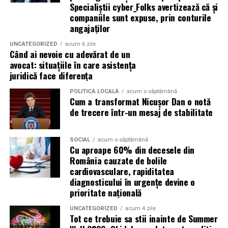
intoarcere pe timpul noptii.
fonduri structurale: mfe.gov.ro
Specialiștii cyber_Folks avertizează că și
companiile sunt expuse, prin conturile
Biciclet
a
angajaților
Cei care aleg transportul alternativ vor gasi o parcare
UNCATEGORIZED
acum 6 zile
Când ai nevoie cu adevărat de un
special amenajata pentru biciclete chiar la intrarea in
avocat: situațiile în care asistența
festival.
juridică face diferența
Masina
personal
a
POLITICĂ LOCALĂ
acum o săptămână
Cum a transformat Nicușor Dan o notă
de trecere într-un mesaj de stabilitate
Organizatorii recomanda utilizarea transportului public
sau a curselor speciale dedicate festivalului, intrucat nu
exista parcare destinata publicului.
SOCIAL
acum o săptămână
Cu aproape 60% din decesele din
România cauzate de bolile
Daca alegi totusi sa vii cu masina, sunt recomandate
cardiovasculare, rapiditatea
rutele alternative Chitila – Buftea sau Corbeanca –
diagnosticului în urgențe devine o
Buftea.
prioritate națională
Puncte de prim ajutor
UNCATEGORIZED
acum 4 zile
Tot ce trebuie sa stii inainte de Summer