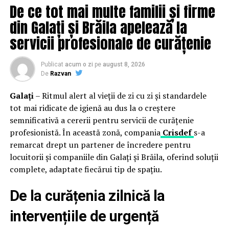
spațiu ale seriei de monitoare Philips B2D5000
De ce tot mai multe familii și firme
optimizează spațiul de lucru și facilitează utilizarea
din Galați și Brăila apelează la
profesională.”, a precizat juriul Red Dot 2025 despre
servicii profesionale de curățenie
designul premiat al monitorului.
Interacțiune cu
utilizatorii prin SmartView și DualView
Publicat
acum o zi
pe
august 8, 2026
De
Razvan
Monitorul oferă noi oportunități pentru companii
Galați
– Ritmul alert al vieții de zi cu zi și standardele
printr-o experiență de tip „front-desk”. Tehnologiile
tot mai ridicate de igienă au dus la o creștere
SmartView și DualView introduc un mod inovator de
semnificativă a cererii pentru servicii de curățenie
gestionare a conținutului afișat pe fiecare parte a
profesionistă. În această zonă, compania
Crisdef
s-a
monitorului. SmartView permite împărțirea
remarcat drept un partener de încredere pentru
conținutului în două secțiuni virtuale pornind de la o
locuitorii și companiile din Galați și Brăila, oferind soluții
singură sursă de input, în timp ce DualView permite ca
complete, adaptate fiecărui tip de spațiu.
ecranul din spate să oglindească sau să extindă
conținutul de pe ecranul principal. Astfel, pot fi create
De la curățenia zilnică la
experiențe personalizate pentru clienți sau vizitatori.
intervențiile de urgență
În zona de business, aplicațiile și informațiile sensibile