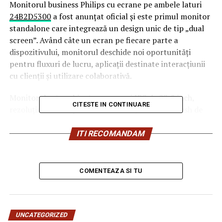
Monitorul business Philips cu ecrane pe ambele laturi
24B2D5300
a fost anunțat oficial și este primul monitor
standalone care integrează un design unic de tip „dual
screen”. Având câte un ecran pe fiecare parte a
dispozitivului, monitorul deschide noi oportunități
pentru fluxuri de lucru, aplicații destinate interacțiunii
cu clienții și utilizare colaborativă.
Monitorul este echipat cu panouri IPS de 23,8 inch,
CITESTE IN CONTINUARE
rezoluție Full HD pe ambele ecrane, rată de refresh de
120Hz și conectivitate USB-C pentru integrare facilă cu
hardware-ul modern existent. Deși monitorul oferă un
ITI RECOMANDAM
set solid de specificații, adevăratul său element
diferențiator constă în designul unic cu afișaj pe ambele
laturi și construcția personalizată, concepute pentru a
COMENTEAZA SI TU
le permite utilizatorilor să profite la maximum de cele
două ecrane.
“Ecranul pe ambele laturi și designul care economisește
UNCATEGORIZED