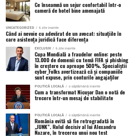
Pentru o experienta cat mai relaxata, organizatorii
practică, beneficiarii primesc pachete logistice și
Ce înseamnă un sejur confortabil într-o
recomanda sosirea cat mai devreme, in special in prima
cameră de hotel bine amenajată
alimentare săptămânale. Această abordare asigură
zi de festival.
condițiile necesare pentru ca fiecare participant să se
concentreze exclusiv pe învățare și pe dezvoltarea
UNCATEGORIZED
6 zile inainte
Accesul participantilor este permis pana la ora 23:30 in
propriilor competențe.
Când ai nevoie cu adevărat de un avocat: situațiile în
fiecare dintre cele trei zile.
care asistența juridică face diferența
EXCLUSIV
6 zile inainte
Persoanele acreditate (presa, parteneri si guestlist) isi
Cupa Mondială a fraudelor online: peste
pot ridica acreditarile zilnic intre orele 08:00 si 20:00,
13.000 de domenii cu temă FIFA și phishing
Un pas sigur către o carieră
procesarea acestora incheindu-se dupa ora 20:00.
în creștere cu aproape 500%. Specialiștii
cyber_Folks avertizează că și companiile
modernă
sunt expuse, prin conturile angajaților
Festivalul ramane deschis partial pana la ora 05:00
dimineata.
POLITICĂ LOCALĂ
o săptămână inainte
Tranziția verde și digitală nu este un obstacol, ci cea mai
Cum a transformat Nicușor Dan o notă de
mare oportunitate de dezvoltare pentru tinerii din Sud-
trecere într-un mesaj de stabilitate
Cum ajungi la Summer Well
Muntenia. O calificare care combină practica meseriei cu
tehnologia modernă garantează o poziție competitivă
Autobuz
POLITICĂ LOCALĂ
o săptămână inainte
pe piața muncii și deschide uși către angajatori de top
România evită să fie retrogradată în
din întreaga regiune.
Cursele speciale pleaca din Bucuresti, din apropierea
„JUNK”. Rolul decisiv al lui Alexandru
Nazare, în trecerea unui nou test
statiei de metrou Straulesti, la intervale de aproximativ