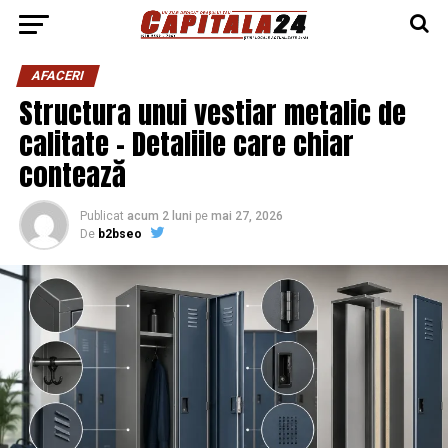
AFACERI
Structura unui vestiar metalic de
calitate – Detaliile care chiar
contează
Publicat
acum 2 luni
pe
mai 27, 2026
De
b2bseo