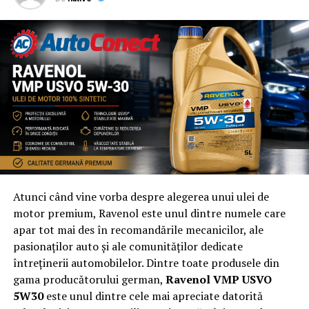
În esență, calitatea oțelului reprezintă fundația
întregului produs. Chiar dacă acest detaliu nu este
întotdeauna vizibil la prima vedere, el influențează
decisiv performanța și durata de viață a vestiarului
metalic.
Finisajele marginilor
În mobilierul metalic profesional, siguranța
utilizatorului este la fel de importantă ca rezistența
structurală. Din acest motiv, finisajele marginilor
Atunci când vine vorba despre alegerea unui ulei de
reprezintă un detaliu esențial care diferențiază
motor premium, Ravenol este unul dintre numele care
produsele premium de variantele realizate superficial.
apar tot mai des în recomandările mecanicilor, ale
pasionaților auto și ale comunităților dedicate
Procesul de debitare și prelucrare a metalului poate lăsa
întreținerii automobilelor. Dintre toate produsele din
margini ascuțite sau bavuri periculoase dacă nu este
gama producătorului german,
Ravenol VMP USVO
realizat corespunzător. Într-un vestiar utilizat zilnic de
5W30
este unul dintre cele mai apreciate datorită
zeci sau sute de persoane, aceste imperfecțiuni pot