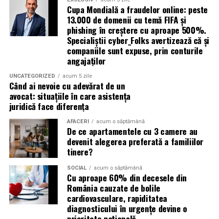
Cupa Mondială a fraudelor online: peste
corespunzătoare pentru a preveni mirosurile neplăcute
compatibilitate cu DPF;
13.000 de domenii cu temă FIFA și
și pot include facilități suplimentare, cum ar fi iluminare
protecție pentru turbocompresor;
phishing în creștere cu aproape 500%.
solară sau podele antiderapante. De asemenea, multe
Specialiștii cyber_Folks avertizează că și
reducerea depunerilor;
facilități ecologice sunt echipate cu sisteme moderne de
companiile sunt expuse, prin conturile
curățare și întreținere, astfel încât igiena să fie mereu la
angajaților
stabilitate la temperaturi ridicate;
un nivel ridicat.
protecție împotriva uzurii.
UNCATEGORIZED
acum 5 zile
Când ai nevoie cu adevărat de un
În plus, o toaletă ecologică este foarte ușor de
avocat: situațiile în care asistența
Aceste caracteristici îl recomandă pentru utilizarea pe
amplasat, ceea ce înseamnă că aceste toalete pot fi
juridică face diferența
numeroase motoare diesel Euro 5 și Euro 6.
plasate strategic în locații convenabile pentru
AFACERI
acum o săptămână
participanți, fără a afecta fluxul evenimentului.
Este potrivit pentru motoarele pe benzină?
De ce apartamentele cu 3 camere au
devenit alegerea preferată a familiilor
Da.
Încurajarea comportamentului responsabil al
tinere?
participanților
Motoarele moderne pe benzină solicită intens uleiul, în
SOCIAL
acum o săptămână
Cu aproape 60% din decesele din
special cele echipate cu:
Un alt beneficiu important al închirierii categoriei de
România cauzate de bolile
toaletă ecologică este că aceasta contribuie la educarea
cardiovasculare, rapiditatea
injecție directă;
participanților despre importanța protejării mediului.
diagnosticului în urgențe devine o
Când un eveniment promovează utilizarea de soluții
prioritate națională
turbocompresor;