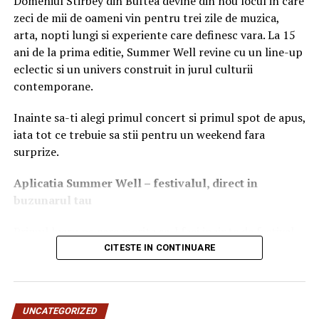
Domeniul Stirbey din Buftea devine din nou locul in care
zeci de mii de oameni vin pentru trei zile de muzica,
* federațiile sportive naționale și celelalte organizații
arta, nopti lungi si experiente care definesc vara. La 15
sportive;
ani de la prima editie, Summer Well revine cu un line-up
eclectic si un univers construit in jurul culturii
* reprezentanții structurilor din sportul recreativ;
contemporane.
* membrii comisiilor și structurilor cu atribuții în
Inainte sa-ti alegi primul concert si primul spot de apus,
domeniul anti-doping;
iata tot ce trebuie sa stii pentru un weekend fara
surprize.
* personalul ANAD implicat în gestionarea și furnizarea
serviciilor publice digitale.
Aplica
t
ia Summer Well
– festivalul, direct in
buzunarul tau
Beneficiari indirecți
Primul lucru pe care merita sa-l faci inainte de festival
este sa descarci aplicatia Summer Well, disponibila in
CITESTE IN CONTINUARE
* instituțiile publice partenere;
App Store si Google Play.
* structurile sportive și organizațiile implicate în
Aici vei gasi programul complet pe zile, harta
promovarea sportului curat;
UNCATEGORIZED
festivalului, zonele de food & drinks, activitatile de