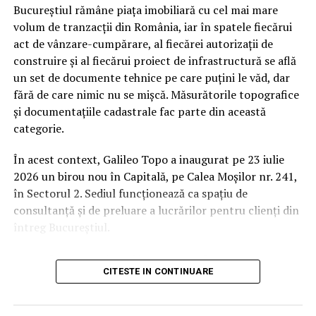
Bucureștiul rămâne piața imobiliară cu cel mai mare
Proiectul este implementat în perioada 11 februarie
Orange Shop Park Lake (12:00 – 20:00)
volum de tranzacții din România, iar în spatele fiecărui
2026–10 februarie 2029 și are o valoare totală de
act de vânzare-cumpărare, al fiecărei autorizații de
37.160.055,85 lei, fiind finanțat prin Programul Creștere
Incepand cu luni, 3.08, batarile pot fi comandate si prin
construire și al fiecărui proiect de infrastructură se află
Inteligentă, Digitalizare și Instrumente Financiare –
aplicatia WOLT.
un set de documente tehnice pe care puțini le văd, dar
Acțiunea 2.2 E-guvernare și digitalizare.
fără de care nimic nu se mișcă. Măsurătorile topografice
Intre 3 si 6 august: 10:00 – 20:00
și documentațiile cadastrale fac parte din această
Prin implementarea acestui proiect, Agenția Națională
Vineri, 7 august: 10:00 – 13:00
categorie.
Anti-Doping își reafirmă angajamentul pentru
dezvoltarea unor servicii publice moderne, eficiente și
Ridicarea bratarilor inainte de festival se poate face
În acest context, Galileo Topo a inaugurat pe 23 iulie
accesibile, contribuind la consolidarea unui sistem anti-
exclusiv de catre detinatorii de abonamente sau invitatii
2026 un birou nou în Capitală, pe Calea Moșilor nr. 241,
doping bazat pe integritate, responsabilitate și inovație,
de tip full pass.
în Sectorul 2. Sediul funcționează ca spațiu de
aliniat standardelor europene de digitalizare și bună
consultanță și de preluare a lucrărilor pentru clienți din
guvernanță.
Accesul i
n festival
întreg Bucureștiul.
Intrarea in festival se face, ca in fiecare an, din strada
ARTICOLE PE ACEIASI TEMA:
Un domeniu discret, dar prezent
Oltului.
CITESTE IN CONTINUARE
URMATORUL
Xiaomi lansează produse portabile de generație
în aproape orice demers
Program acces:
următoare și duce la nivel premium ecosistemul lifestyle