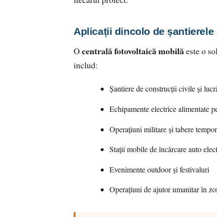
Aplicații dincolo de șantierele 
centrală fotovoltaică mobilă
O
este o so
includ:
Șantiere de construcții civile și lucră
Echipamente electrice alimentate 
Operațiuni militare și tabere tempo
Stații mobile de încărcare auto elect
Evenimente outdoor și festivaluri
Operațiuni de ajutor umanitar în zon