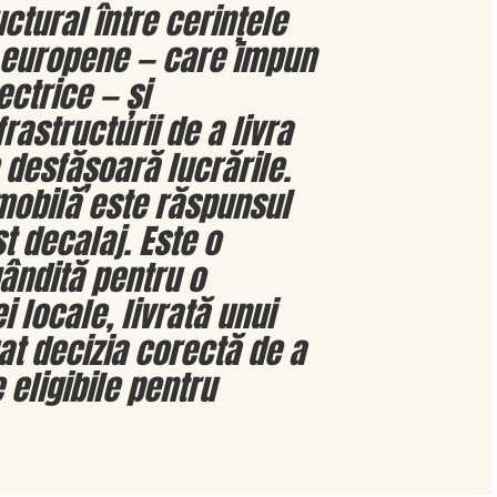
ctural între cerințele
r europene — care impun
ctrice — și
rastructurii de a livra
 desfășoară lucrările.
 mobilă este răspunsul
t decalaj. Este o
ândită pentru o
 locale, livrată unui
at decizia corectă de a
 eligibile pentru