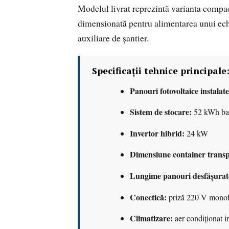
Modelul livrat reprezintă varianta com
dimensionată pentru alimentarea unui echi
auxiliare de șantier.
Specificații tehnice principale
Panouri fotovoltaice instalate
Sistem de stocare:
52 kWh bat
Invertor hibrid:
24 kW
Dimensiune container transp
Lungime panouri desfășurat
Conectică:
priză 220 V monofaz
Climatizare:
aer condiționat i