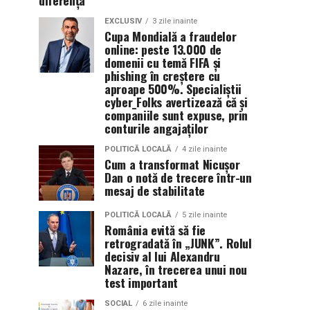
diferența
EXCLUSIV
3 zile inainte
Cupa Mondială a fraudelor
online: peste 13.000 de
domenii cu temă FIFA și
phishing în creștere cu
aproape 500%. Specialiștii
cyber_Folks avertizează că și
companiile sunt expuse, prin
conturile angajaților
POLITICĂ LOCALĂ
4 zile inainte
Cum a transformat Nicușor
Dan o notă de trecere într-un
mesaj de stabilitate
POLITICĂ LOCALĂ
5 zile inainte
România evită să fie
retrogradată în „JUNK”. Rolul
decisiv al lui Alexandru
Nazare, în trecerea unui nou
test important
SOCIAL
6 zile inainte