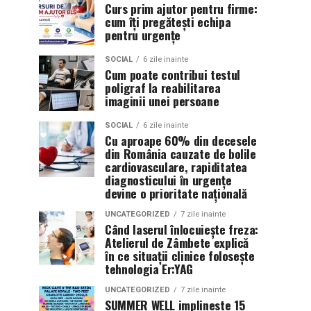
Curs prim ajutor pentru firme:
cum îți pregătești echipa
pentru urgențe
SOCIAL
6 zile inainte
Cum poate contribui testul
poligraf la reabilitarea
imaginii unei persoane
SOCIAL
6 zile inainte
Cu aproape 60% din decesele
din România cauzate de bolile
cardiovasculare, rapiditatea
diagnosticului în urgențe
devine o prioritate națională
UNCATEGORIZED
7 zile inainte
Când laserul înlocuiește freza:
Atelierul de Zâmbete explică
în ce situații clinice folosește
tehnologia Er:YAG
UNCATEGORIZED
7 zile inainte
SUMMER WELL implineste 15