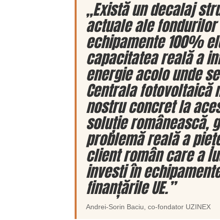
„Există un decalaj stru
actuale ale fondurilo
echipamente 100% ele
capacitatea reală a inf
energie acolo unde se
Centrala fotovoltaică
nostru concret la aces
soluție românească, g
problemă reală a pieței
client român care a lu
investi în echipamente
finanțările UE.”
Andrei-Sorin Baciu
, co-fondator
UZINEX