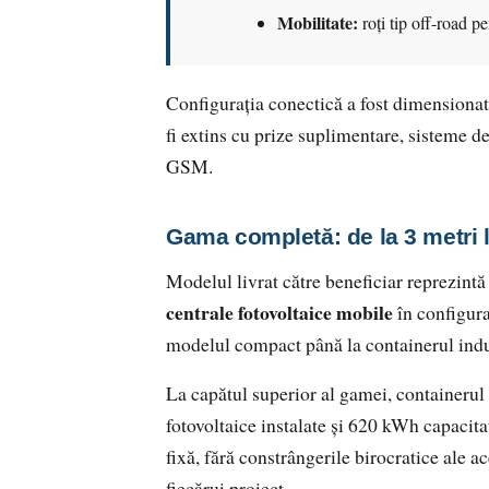
Mobilitate:
roți tip off-road p
Configurația conectică a fost dimensionat
fi extins cu prize suplimentare, sisteme de
GSM.
Gama completă: de la 3 metri 
Modelul livrat către beneficiar reprezint
centrale fotovoltaice mobile
în configura
modelul compact până la containerul indus
La capătul superior al gamei, containeru
fotovoltaice instalate și 620 kWh capaci
fixă, fără constrângerile birocratice ale a
fiecărui proiect.