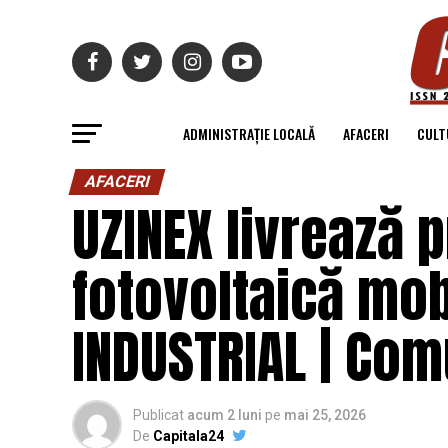
ADMINISTRAȚIE LOCALĂ
AFACERI
CULT
AFACERI
UZINEX livrează 
fotovoltaică mob
INDUSTRIAL | Com
Publicat
acum 2 luni
pe
mai 25, 2026
De
Capitala24