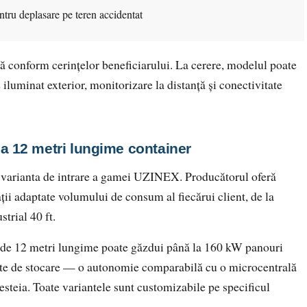
entru deplasare pe teren accidentat
ă conform cerințelor beneficiarului. La cerere, modelul poate
 iluminat exterior, monitorizare la distanță și conectivitate
la 12 metri lungime container
ă varianta de intrare a gamei UZINEX. Producătorul oferă
ții adaptate volumului de consum al fiecărui client, de la
trial 40 ft.
l de 12 metri lungime poate găzdui până la 160 kW panouri
tate de stocare — o autonomie comparabilă cu o microcentrală
cesteia. Toate variantele sunt customizabile pe specificul