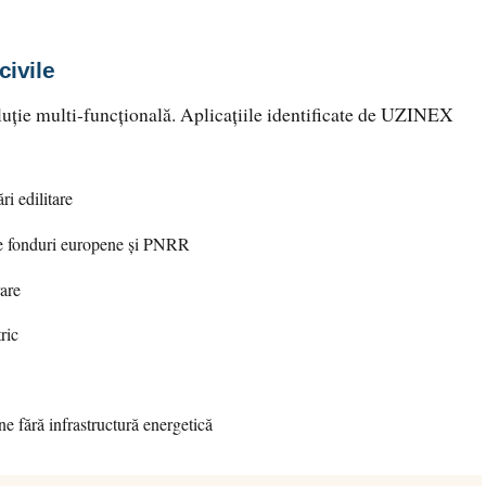
civile
luție multi-funcțională. Aplicațiile identificate de UZINEX
ri edilitare
pe fonduri europene și PNRR
rare
ric
e fără infrastructură energetică