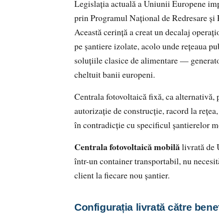
Legislația actuală a Uniunii Europene im
prin Programul Național de Redresare și R
Această cerință a creat un decalaj operațio
pe șantiere izolate, acolo unde rețeaua pub
soluțiile clasice de alimentare — generat
cheltuit banii europeni.
Centrala fotovoltaică fixă, ca alternativ
autorizație de construcție, racord la rețe
în contradicție cu specificul șantierelor m
Centrala fotovoltaică mobilă
livrată de
într-un container transportabil, nu necesi
client la fiecare nou șantier.
Configurația livrată către bene