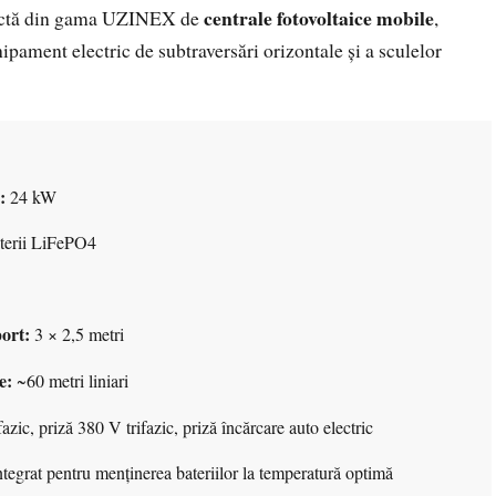
centrale fotovoltaice mobile
pactă din gama UZINEX de
,
pament electric de subtraversări orizontale și a sculelor
:
:
24 kW
erii LiFePO4
ort:
3 × 2,5 metri
e:
~60 metri liniari
ic, priză 380 V trifazic, priză încărcare auto electric
ntegrat pentru menținerea bateriilor la temperatură optimă