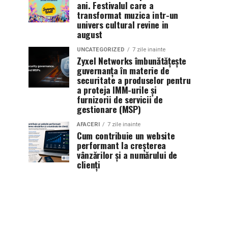
ani. Festivalul care a
transformat muzica intr-un
univers cultural revine in
august
UNCATEGORIZED
7 zile inainte
Zyxel Networks îmbunătățește
guvernanța în materie de
securitate a produselor pentru
a proteja IMM-urile și
furnizorii de servicii de
gestionare (MSP)
AFACERI
7 zile inainte
Cum contribuie un website
performant la creșterea
vânzărilor și a numărului de
clienți