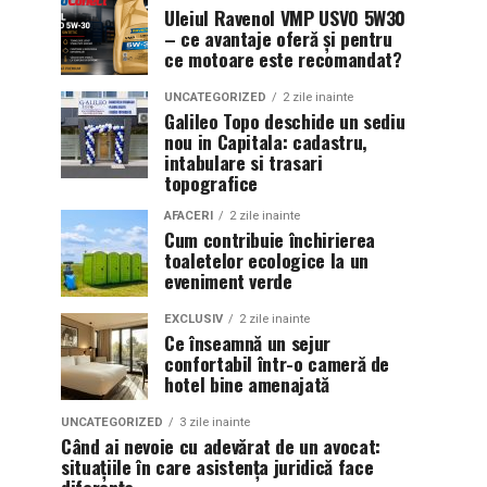
Uleiul Ravenol VMP USVO 5W30
– ce avantaje oferă și pentru
ce motoare este recomandat?
UNCATEGORIZED
2 zile inainte
Galileo Topo deschide un sediu
nou in Capitala: cadastru,
intabulare si trasari
topografice
AFACERI
2 zile inainte
Cum contribuie închirierea
toaletelor ecologice la un
eveniment verde
EXCLUSIV
2 zile inainte
Ce înseamnă un sejur
confortabil într-o cameră de
hotel bine amenajată
UNCATEGORIZED
3 zile inainte
Când ai nevoie cu adevărat de un avocat:
situațiile în care asistența juridică face