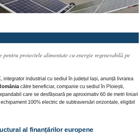
ie pentru proiectele alimentate cu energie regenerabilă pe
ntegrator industrial cu sediul în județul Iași, anunță livrarea
 România
către beneficiar, companie cu sediul în Ploiești,
xpandabil care se desfășoară pe aproximativ 60 de metri liniari
echipament 100% electric de subtraversări orizontale, eligibil
uctural al finanțărilor europene