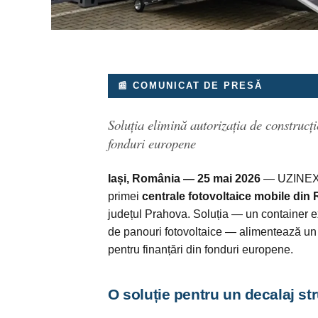
📰 COMUNICAT DE PRESĂ
Soluția elimină autorizația de construcț
fonduri europene
Iași, România — 25 mai 2026
— UZINEX, i
primei
centrale fotovoltaice mobile din
județul Prahova. Soluția — un container e
de panouri fotovoltaice — alimentează un 
pentru finanțări din fonduri europene.
O soluție pentru un decalaj str