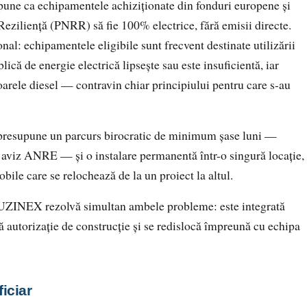
pune ca echipamentele achiziționate din fonduri europene și
eziliență (PNRR) să fie 100% electrice, fără emisii directe.
nal: echipamentele eligibile sunt frecvent destinate utilizării
lică de energie electrică lipsește sau este insuficientă, iar
oarele diesel — contravin chiar principiului pentru care s-au
ă, presupune un parcurs birocratic de minimum șase luni —
a, aviz ANRE — și o instalare permanentă într-o singură locație,
obile care se relochează de la un proiect la altul.
 UZINEX rezolvă simultan ambele probleme: este integrată
tă autorizație de construcție și se redislocă împreună cu echipa
ficiar