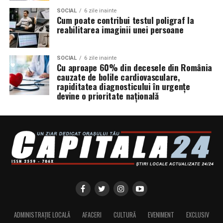
SOCIAL
6 zile inainte
Cum poate contribui testul poligraf la
reabilitarea imaginii unei persoane
SOCIAL
6 zile inainte
Cu aproape 60% din decesele din România
cauzate de bolile cardiovasculare,
rapiditatea diagnosticului în urgențe
devine o prioritate națională
ADMINISTRAȚIE LOCALĂ
AFACERI
CULTURĂ
EVENIMENT
EXCLUSIV