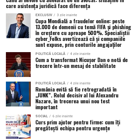
care asistența juridică face diferența
EXCLUSIV
3 zile inainte
Cupa Mondială a fraudelor online: peste
13.000 de domenii cu temă FIFA și phishing
în creștere cu aproape 500%. Specialiștii
cyber_Folks avertizează că și companiile
sunt expuse, prin conturile angajaților
POLITICĂ LOCALĂ
4 zile inainte
Cum a transformat Nicușor Dan o notă de
trecere într-un mesaj de stabilitate
POLITICĂ LOCALĂ
4 zile inainte
România evită să fie retrogradată în
„JUNK”. Rolul decisiv al lui Alexandru
Nazare, în trecerea unui nou test
important
SOCIAL
6 zile inainte
Curs prim ajutor pentru firme: cum îți
pregătești echipa pentru urgențe