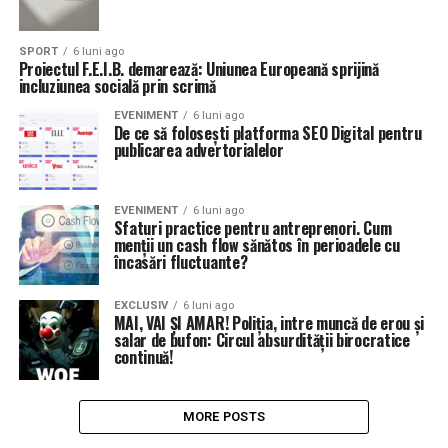
SPORT
6 luni ago
Proiectul F.E.I.B. demarează: Uniunea Europeană sprijină
incluziunea socială prin scrimă
EVENIMENT
6 luni ago
De ce să folosești platforma SEO Digital pentru
publicarea advertorialelor
EVENIMENT
6 luni ago
Sfaturi practice pentru antreprenori. Cum
menții un cash flow sănătos în perioadele cu
încasări fluctuante?
EXCLUSIV
6 luni ago
MAI, VAI ȘI AMAR! Poliția, intre muncă de erou și
salar de bufon: Circul absurdității birocratice
continuă!
MORE POSTS