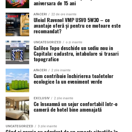
aniversara de 15 ani
AFACERI
22 de ore inainte
Uleiul Ravenol VMP USVO 5W30 – ce
avantaje oferă și pentru ce motoare este
recomandat?
UNCATEGORIZED
o zi inainte
Galileo Topo deschide un sediu nou in
Capitala: cadastru, intabulare si trasari
topografice
AFACERI
2 zile inainte
Cum contribuie închirierea toaletelor
ecologice la un eveniment verde
EXCLUSIV
2 zile inainte
Ce înseamnă un sejur confortabil într-o
cameră de hotel bine amenajată
UNCATEGORIZED
3 zile inainte
Când ai nevoie cu adevărat de un avocat: situațiile în