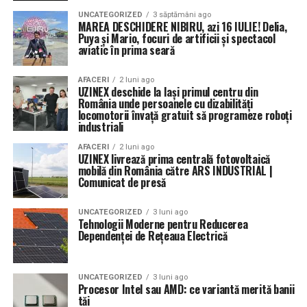
UNCATEGORIZED
3 săptămâni ago
MAREA DESCHIDERE NIBIRU, azi 16 IULIE! Delia,
Puya și Mario, focuri de artificii și spectacol
aviatic în prima seară
AFACERI
2 luni ago
UZINEX deschide la Iași primul centru din
România unde persoanele cu dizabilități
locomotorii învață gratuit să programeze roboți
industriali
AFACERI
2 luni ago
UZINEX livrează prima centrală fotovoltaică
mobilă din România către ARS INDUSTRIAL |
Comunicat de presă
UNCATEGORIZED
3 luni ago
Tehnologii Moderne pentru Reducerea
Dependenței de Rețeaua Electrică
UNCATEGORIZED
3 luni ago
Procesor Intel sau AMD: ce variantă merită banii
tăi