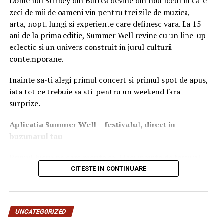
Domeniul Stirbey din Buftea devine din nou locul in care
necorespunzător” de executare
zeci de mii de oameni vin pentru trei zile de muzica,
arta, nopti lungi si experiente care definesc vara. La 15
Episodul cel mai grav nu este cel al comunicării
ani de la prima editie, Summer Well revine cu un line-up
defectuoase sau al licitațiilor eșuate, ci cel consemnat în
eclectic si un univers construit in jurul culturii
august 2025, când instanța a pronunțat o decizie cu
contemporane.
totul neobișnuită: înlocuirea Sierra Quadrant din
funcția de lichidator judiciar în dosarul Donau Chem.
Inainte sa-ti alegi primul concert si primul spot de apus,
Judecătorul-sindic a reținut în motivare „modul
iata tot ce trebuie sa stii pentru un weekend fara
necorespunzător” de executare a atribuțiilor, indicând
surprize.
tergiversarea convocării adunării creditorilor — o
obligație de bază în orice procedură de insolvență —
Aplica
t
ia Summer Well
– festivalul, direct in
precum și ignorarea unor documente relevante depuse
buzunarul tau
de participanți la procedură. Consecința a fost
Primul lucru pe care merita sa-l faci inainte de festival
previzibilă: blocaje procedurale și întârzieri
este sa descarci aplicatia Summer Well, disponibila in
CITESTE IN CONTINUARE
semnificative în finalizarea unui dosar deja dificil.
App Store si Google Play.
Și totuși — CFR Marfă îi propune același practician
Aici vei gasi programul complet pe zile, harta
În acest context, propunerea CFR Marfă de a desemna
UNCATEGORIZED
festivalului, zonele de food & drinks, activitatile de