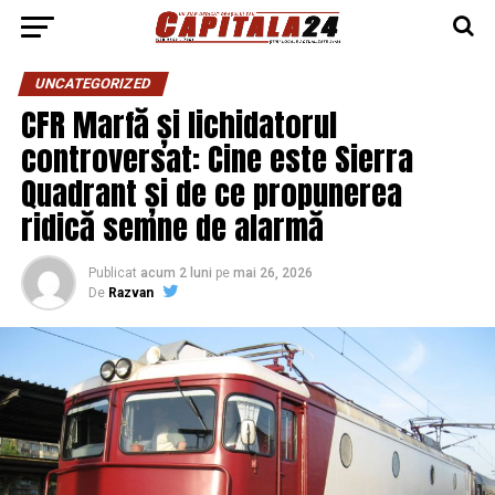
UNCATEGORIZED
CFR Marfă și lichidatorul
controversat: Cine este Sierra
Quadrant și de ce propunerea
ridică semne de alarmă
Publicat
acum 2 luni
pe
mai 26, 2026
De
Razvan