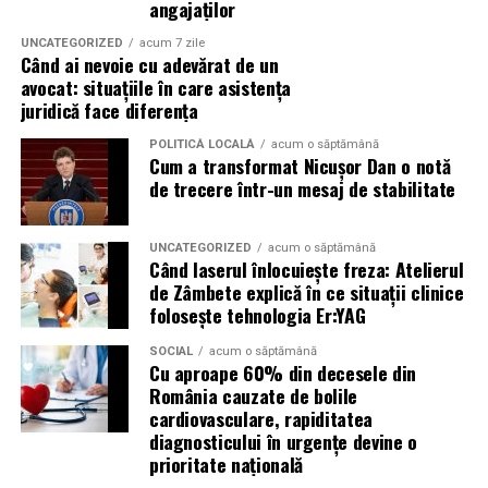
intervenim
angajaților
✅ Magazine și centre comerciale
UNCATEGORIZED
acum 7 zile
Când ai nevoie cu adevărat de un
✅ Birouri și spații administrative
avocat: situațiile în care asistența
✅ Restaurante, cafenele și fast-food
juridică face diferența
✅ Cabinete medicale și clinici
POLITICĂ LOCALĂ
acum o săptămână
✅ Saloane de înfrumusețare și wellness
Cum a transformat Nicușor Dan o notă
✅ Spații industriale și hale de producție
de trecere într-un mesaj de stabilitate
✅ Showroom-uri auto și spații de prezentare
Indiferent de specificul afacerii tale, serviciile noastre de
UNCATEGORIZED
acum o săptămână
Când laserul înlocuiește freza: Atelierul
curățenie sunt adaptate tipului de activitate, fluxului de
de Zâmbete explică în ce situații clinice
persoane și suprafețelor din locație.
folosește tehnologia Er:YAG
SOCIAL
acum o săptămână
🔹 Curățenie completă, fără griji
Cu aproape 60% din decesele din
România cauzate de bolile
Cu noi, ai parte de un partener de încredere care preia
cardiovasculare, rapiditatea
complet responsabilitatea pentru curățenie, oferindu-ți
diagnosticului în urgențe devine o
prioritate națională
mai mult timp pentru ceea ce contează: dezvoltarea