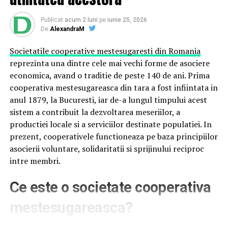
încât să pătrundă în căile respiratorii profunde.
Publicat
acum 2 luni
pe
iunie 25, 2026
Microclimatul creat este stabil pe durata ședinţelor
De
AlexandraM
și persistă timp îndelungat, sporind efectele
benefice și reducând recurenţele.
Societatile cooperative mestesugaresti din Romania
reprezinta una dintre cele mai vechi forme de asociere
economica, avand o traditie de peste 140 de ani. Prima
cooperativa mestesugareasca din tara a fost infiintata in
anul 1879, la Bucuresti, iar de-a lungul timpului acest
sistem a contribuit la dezvoltarea meseriilor, a
productiei locale si a serviciilor destinate populatiei. In
prezent, cooperativele functioneaza pe baza principiilor
asocierii voluntare, solidaritatii si sprijinului reciproc
intre membri.
Ce este o societate cooperativa
mestesugareasca?
Beneficii și rezultate