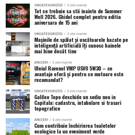
profesional clienților și partenerilor.
Sediul accesibil în Oradea; echipă dedicată și
de transport: de la infiintare si operare zilnica, pana la
UNCATEGORIZED
5 zile inainte
Tot ce trebuie sa stii inainte de Summer
program flexibil.
extindere si planificare strategica. Nu este doar o
Well 2026. Ghidul complet pentru editia
formalitate birocratica, ci un sprijin real pentru
aniversara de 15 ani
ARTICOLE PE ACEIASI TEMA:
controlul financiar si dezvoltarea afacerii. O evidenta
contabila bine organizata inseamna mai putine riscuri,
UNCATEGORIZED
5 zile inainte
URMATORUL
Mașinile de spălat și uscătoarele bazate pe
In ce situatii ai nevoie de contabilitate firma transport
decizii mai bune si o companie mai stabila pe termen
inteligență artificială îți cunosc hainele
lung.
mai bine decât tine
NU RATATI
Curățenie spații comerciale
AFACERI
5 zile inainte
Uleiul Ravenol VMP USVO 5W30 – ce
avantaje oferă și pentru ce motoare este
recomandat?
UNCATEGORIZED
6 zile inainte
Galileo Topo deschide un sediu nou in
Capitala: cadastru, intabulare si trasari
Întreținerea zonelor comune
topografice
Curățăm lifturile, balustradele, scările și spațiile de
AFACERI
6 zile inainte
circulație intensă. Aceste zone sunt adesea primele cu
Cum contribuie închirierea toaletelor
care intră în contact vizitatorii și trebuie menținute
ecologice la un eveniment verde