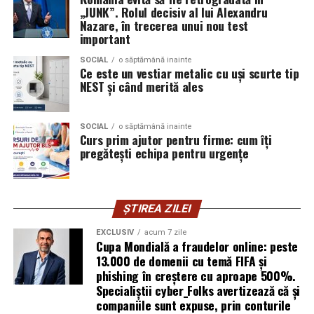
„JUNK”. Rolul decisiv al lui Alexandru
✔️
Profesionalism garantat
– echipa noastră este
Nazare, în trecerea unui nou test
formată din personal calificat, instruit periodic, cu
important
experiență în întreținerea spațiilor comerciale.
✔️
Echipamente moderne
– folosim utilaje de ultimă
SOCIAL
o săptămână inainte
Ce este un vestiar metalic cu uși scurte tip
generație și soluții de curățare profesionale, prietenoase
NEST și când merită ales
cu mediul.
✔️
Plan personalizat
– adaptăm frecvența și conținutul
SOCIAL
o săptămână inainte
intervențiilor la nevoile afacerii tale, fie că ai nevoie de
Curs prim ajutor pentru firme: cum îți
curățenie zilnică, săptămânală sau ocazională.
pregătești echipa pentru urgențe
✔️
Supraveghere și control calitate
– supervizorii
noștri verifică periodic rezultatele lucrărilor, iar
feedbackul tău este integrat în planul de întreținere.
ȘTIREA ZILEI
✔️
Confidențialitate și securitate
– tratăm cu
responsabilitate accesul în sediul tău și asigurăm
EXCLUSIV
acum 7 zile
Cupa Mondială a fraudelor online: peste
discreție totală pe tot parcursul colaborării.
13.000 de domenii cu temă FIFA și
phishing în creștere cu aproape 500%.
🔹 Spații comerciale în care
Specialiștii cyber_Folks avertizează că și
companiile sunt expuse, prin conturile