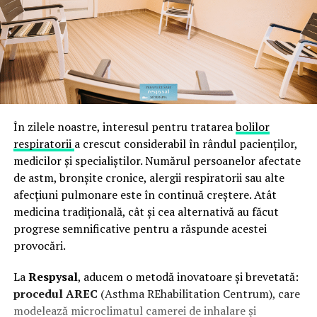
În zilele noastre, interesul pentru tratarea
bolilor
respiratorii
a crescut considerabil în rândul pacienţilor,
medicilor și specialiştilor. Numărul persoanelor afectate
de astm, bronşite cronice, alergii respiratorii sau alte
afecțiuni pulmonare este în continuă creștere. Atât
medicina tradițională, cât și cea alternativă au făcut
progrese semnificative pentru a răspunde acestei
provocări.
La
Respysal
, aducem o metodă inovatoare și brevetată:
proce­dul AREC
(Asthma REhabilitation Centrum), care
modelează microclimatul camerei de inhalare și