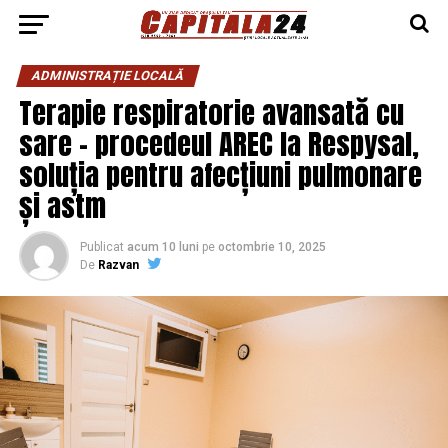
ADMINISTRAȚIE LOCALĂ
Terapie respiratorie avansată cu
sare – procedeul AREC la Respysal,
soluția pentru afecțiuni pulmonare
și astm
Publicat
acum 10 luni
pe
octombrie 10, 2025
De
Razvan