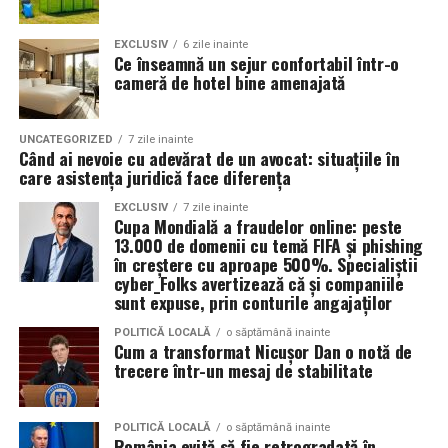
mereu curate.
EXCLUSIV
6 zile inainte
✅ Golirea și igienizarea coșurilor de
Ce înseamnă un sejur confortabil într-o
cameră de hotel bine amenajată
gunoi
Eliminăm deșeurile, înlocuim sacii menajeri și igienizăm
UNCATEGORIZED
7 zile inainte
coșurile și scrumierele. Acest lucru ajută la prevenirea
Când ai nevoie cu adevărat de un avocat: situațiile în
mirosurilor neplăcute și a contaminării.
care asistența juridică face diferența
EXCLUSIV
7 zile inainte
✅ Aprovizionare cu consumabile
Cupa Mondială a fraudelor online: peste
13.000 de domenii cu temă FIFA și phishing
Completăm stocurile din grupurile sanitare cu săpun
în creștere cu aproape 500%. Specialiștii
cyber_Folks avertizează că și companiile
lichid, hârtie igienică, prosoape de hârtie și saci menajeri.
sunt expuse, prin conturile angajaților
Monitorizăm constant nivelul consumabilelor pentru a
evita lipsurile.
POLITICĂ LOCALĂ
o săptămână inainte
Cum a transformat Nicușor Dan o notă de
trecere într-un mesaj de stabilitate
🔹 De ce să alegi serviciile noastre
de curățenie comercială?
POLITICĂ LOCALĂ
o săptămână inainte
România evită să fie retrogradată în