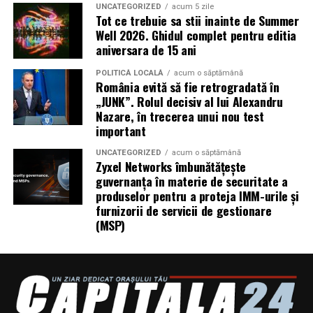
afacerii tale.
UNCATEGORIZED
acum 5 zile
Tot ce trebuie sa stii inainte de Summer
Oferim
abonamente flexibile
cu intervenții regulate și
Well 2026. Ghidul complet pentru editia
aniversara de 15 ani
prețuri corecte, sau curățenie generală pentru situații
punctuale (după renovare, evenimente sau mutări). Ne
POLITICĂ LOCALĂ
acum o săptămână
adaptăm programului tău de funcționare – inclusiv în
România evită să fie retrogradată în
afara orelor de lucru sau în weekend.
„JUNK”. Rolul decisiv al lui Alexandru
Nazare, în trecerea unui nou test
important
🔹
Cum lucrăm?
UNCATEGORIZED
acum o săptămână
Zyxel Networks îmbunătățește
Evaluare gratuită
– analizăm spațiul și
guvernanța în materie de securitate a
identificăm necesitățile specifice.
produselor pentru a proteja IMM-urile și
furnizorii de servicii de gestionare
(MSP)
Plan de lucru personalizat
– definim frecvența,
tipul de intervenții și echipamentele necesare.
Echipă dedicată
– desemnăm personal constant,
familiarizat cu locația ta.