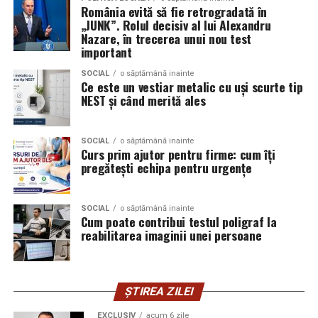
România evită să fie retrogradată în
pereţi salini; nu este doar efect decorativ sau
„JUNK”. Rolul decisiv al lui Alexandru
wellness. În AREC, atmosfera este creată cu
Nazare, în trecerea unui nou test
particule fine de sare, încărcate electric.
important
Spre deosebire de salinele artificiale care folosesc
SOCIAL
o săptămână inainte
Ce este un vestiar metalic cu uși scurte tip
vaporizatoare sau aerosoli umedi, procedeele
NEST și când merită ales
convenţionale nu garantează pătrunderea
particulelor mici în bronhii și nu oferă stabilitate a
microclimei.
SOCIAL
o săptămână inainte
Curs prim ajutor pentru firme: cum îți
Dispozitivele de suflare (cum ar fi ventilatoare /
pregătești echipa pentru urgențe
generatoare de aerosol) pot produce particule mari
sau variaţii în concentrația de sare, ceea ce reduce
SOCIAL
o săptămână inainte
eficiența. AREC evită aceste probleme.
Cum poate contribui testul poligraf la
reabilitarea imaginii unei persoane
Pentru cine este utilă terapia
Respysal?
ȘTIREA ZILEI
Procedeul AREC este recomandat pentru:
EXCLUSIV
acum 6 zile