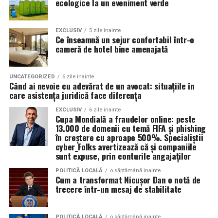
ecologice la un eveniment verde
Reducerea tratamentului medicamentos
— mulți
pacienți pot utiliza mai puține medicamente,
EXCLUSIV
5 zile inainte
Ce înseamnă un sejur confortabil într-o
datorită efectului terapeutic sustenabil al
cameră de hotel bine amenajată
tratamentului cu sare.
Fără efecte secundare semnificative, ceea ce face
UNCATEGORIZED
6 zile inainte
terapia potrivită pentru adulți, copii și persoane cu
Când ai nevoie cu adevărat de un avocat: situațiile în
sensibilități respiratorii speciale.
care asistența juridică face diferența
Creșterea calității vieţii: mai puţine episoade acute,
EXCLUSIV
6 zile inainte
Cupa Mondială a fraudelor online: peste
mai puţină nevoie să lipsească de la şcoală sau de
13.000 de domenii cu temă FIFA și phishing
la activităţi fizice.
în creștere cu aproape 500%. Specialiștii
cyber_Folks avertizează că și companiile
sunt expuse, prin conturile angajaților
Comparativ cu alte procedee
POLITICĂ LOCALĂ
o săptămână inainte
Cum a transformat Nicușor Dan o notă de
Proce­dul AREC se diferenţiază de alte metode de
trecere într-un mesaj de stabilitate
inhalare sau salinoterapie prin:
Sarea nu provine din simple blocuri de sare sau
POLITICĂ LOCALĂ
o săptămână inainte