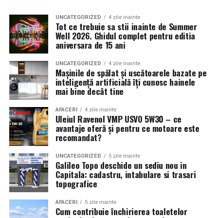
Contabilitatea este necesara in toate etapele unei firme
de transport: de la infiintare si operare zilnica, pana la
UNCATEGORIZED
4 zile inainte
extindere si planificare strategica. Nu este doar o
Tot ce trebuie sa stii inainte de Summer
Well 2026. Ghidul complet pentru editia
formalitate birocratica, ci un sprijin real pentru
aniversara de 15 ani
controlul financiar si dezvoltarea afacerii. O evidenta
contabila bine organizata inseamna mai putine riscuri,
UNCATEGORIZED
4 zile inainte
decizii mai bune si o companie mai stabila pe termen
Mașinile de spălat și uscătoarele bazate pe
inteligență artificială îți cunosc hainele
lung.
mai bine decât tine
Beneficii și rezultate
AFACERI
4 zile inainte
Uleiul Ravenol VMP USVO 5W30 – ce
Utilizarea procedeului AREC la Respysal oferă
avantaje oferă și pentru ce motoare este
pacienților multiple avantaje:
recomandat?
Ameliorarea rapidă a simptomelor respiratorii
:
UNCATEGORIZED
5 zile inainte
Galileo Topo deschide un sediu nou in
dificultăți de respirație, tuse, secreţii pulmonare,
Capitala: cadastru, intabulare si trasari
congestie.
topografice
La copii, după
20 de ședințe
, s-a înregistrat o
AFACERI
5 zile inainte
reducere de
80-90%
a simptomelor specifice
Cum contribuie închirierea toaletelor
astmului.