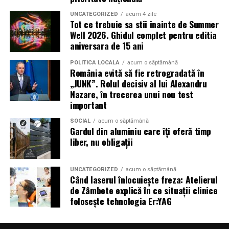
Strada Camille Flammarion nr. 2A, bloc AN11, ap. 16.
UNCATEGORIZED
acum 4 zile
Tot ce trebuie sa stii inainte de Summer
Evaluare inițială
– anamneză, istoricul medical,
Well 2026. Ghidul complet pentru editia
evaluarea simptomelor respiratorii.
aniversara de 15 ani
Plan de tratament
– se stabilesc numărul de
POLITICĂ LOCALĂ
acum o săptămână
ședinţe recomandate (de exemplu 20 pentru un
România evită să fie retrogradată în
„JUNK”. Rolul decisiv al lui Alexandru
curs complet în cazul astmului).
Nazare, în trecerea unui nou test
Ședințe de inhalare în camera AREC
– participi la
important
ședințe regulate, inhalezi aer cu particule de sare
SOCIAL
acum o săptămână
uscată încărcate electric.
Gardul din aluminiu care îți oferă timp
liber, nu obligații
Monitorizare și ajustare
– evaluări periodice
pentru a măsura ameliorările și ajustarea
tratamentului dacă este necesar.
UNCATEGORIZED
acum o săptămână
Când laserul înlocuiește freza: Atelierul
de Zâmbete explică în ce situații clinice
De ce să alegi
Respysal
folosește tehnologia Er:YAG
Suntem specializați în terapia respiratorie prin sare,