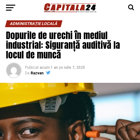
ADMINISTRAȚIE LOCALĂ
Dopurile de urechi în mediul
industrial: Siguranță auditivă la
locul de muncă
Publicat
acum 1 an
pe
iulie 7, 2025
De
Razvan