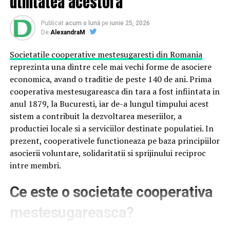
utilitatea acestora
alegem în industrie?
Publicat
acum o lună
pe
iunie 25, 2026
Atât dopurile de urechi, cât și căștile antifonice sunt
De
AlexandraM
utilizate pe scară largă în medii industriale. Fiecare
Societatile cooperative mestesugaresti din Romania
variantă are propriile avantaje, iar alegerea depinde de
reprezinta una dintre cele mai vechi forme de asociere
nivelul de zgomot, durata expunerii și preferințele
economica, avand o traditie de peste 140 de ani. Prima
utilizatorului. În general, căștile oferă o protecție
cooperativa mestesugareasca din tara a fost infiintata in
superioară în medii cu zgomote extreme și sunt ușor de
anul 1879, la Bucuresti, iar de-a lungul timpului acest
pus și dat jos. În schimb, dopurile de urechi sunt mai
sistem a contribuit la dezvoltarea meseriilor, a
discrete, confortabile pentru purtare prelungită și nu
productiei locale si a serviciilor destinate populatiei. In
incomodează mișcările capului sau folosirea căștilor de
prezent, cooperativele functioneaza pe baza principiilor
protecție pentru cap.
asocierii voluntare, solidaritatii si sprijinului reciproc
Dopuri de urechi antizgomot marca
intre membri.
Alpine – soluția optimă pentru
Ce este o societate cooperativa
muncă în siguranță
mestesugareasca?
În mediile industriale moderne, este important ca