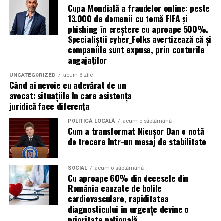
Cupa Mondială a fraudelor online: peste
13.000 de domenii cu temă FIFA și
Copii și adulți cu
astm bronșic
phishing în creștere cu aproape 500%.
Specialiștii cyber_Folks avertizează că și
Persoane cu
bronșite cronice, alergii
companiile sunt expuse, prin conturile
respiratorii
angajaților
Pacienți post-infecţii respiratorii acute care încă au
UNCATEGORIZED
acum 6 zile
sechele (secreţii, dificultăţi de respiraţie)
Când ai nevoie cu adevărat de un
avocat: situațiile în care asistența
Persoane care doresc să reducă consumul de
juridică face diferența
medicamente respiratorii
POLITICĂ LOCALĂ
acum o săptămână
Cei care caută terapii naturale, fără efecte adverse
Cum a transformat Nicușor Dan o notă
puternice și în medii controlate
de trecere într-un mesaj de stabilitate
Cum să începi terapia la
SOCIAL
acum o săptămână
Cu aproape 60% din decesele din
Respysal
România cauzate de bolile
cardiovasculare, rapiditatea
diagnosticului în urgențe devine o
Contact și programare
– te poţi programa prin
prioritate națională
site-ul nostru sau telefonic. Adresa în Oradea,