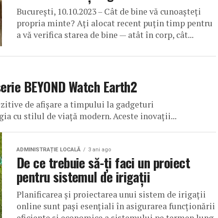
București, 10.10.2023 – Cât de bine vă cunoașteți
propria minte? Ați alocat recent puțin timp pentru
a vă verifica starea de bine — atât în corp, cât...
 serie BEYOND Watch Earth2
itive de afișare a timpului la gadgeturi
a cu stilul de viață modern. Aceste inovații...
ADMINISTRAȚIE LOCALĂ
3 ani ago
De ce trebuie să-ți faci un proiect
pentru sistemul de irigații
Planificarea și proiectarea unui sistem de irigații
online sunt pași esențiali în asigurarea funcționării
eficiente și economice a sistemului pe termen lung.