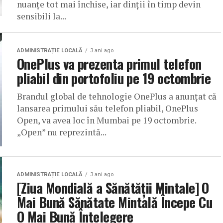
nuanțe tot mai închise, iar dinții în timp devin
sensibili la...
ADMINISTRAȚIE LOCALĂ
3 ani ago
OnePlus va prezenta primul telefon
pliabil din portofoliu pe 19 octombrie
Brandul global de tehnologie OnePlus a anunțat că
lansarea primului său telefon pliabil, OnePlus
Open, va avea loc în Mumbai pe 19 octombrie.
„Open” nu reprezintă...
ADMINISTRAȚIE LOCALĂ
3 ani ago
[Ziua Mondială a Sănătății Mintale] O
Mai Bună Sănătate Mintală Începe Cu
O Mai Bună Înțelegere