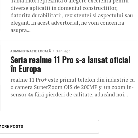
Tabla Inox reprezinta o alegere excelenta pentru
diverse aplicatii in domeniul constructiilor,
datorita durabilitatii, rezistentei si aspectului sau
elegant. In acest advertorial, ne vom concentra
asupra...
ADMINISTRAȚIE LOCALĂ
3 ani ago
Seria realme 11 Pro s-a lansat oficial
în Europa
realme 11 Pro+ este primul telefon din industrie cu
o camera SuperZoom OIS de 200MP și un zoom in-
sensor 4x fără pierderi de calitate, aducând noi...
MORE POSTS