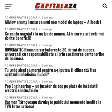
ADMINISTRAȚIE LOCALĂ
6 ani ago
Allview anunță lansarea unui nou model de laptop – Allbook i
ADMINISTRAȚIE LOCALĂ
6 ani ago
Ce cauta angajatii la un loc de munca. Afla care sunt cele mai
dorite beneficii!
ADMINISTRAȚIE LOCALĂ
6 ani ago
NOVOMATIC Romania sarbatoreste 30 de ani de succes,
aniversati cu responsabilitate si prin sustinerea partenerilor
de business
ADMINISTRAȚIE LOCALĂ
6 ani ago
Tu unde alegi să mergi pentru a-ți putea fi eliberată fisa
aptitudini medicina muncii?
ADMINISTRAȚIE LOCALĂ
6 ani ago
Pop Engineering – un jucator de top pe piata de instalatii
electrice industriale
ADMINISTRAȚIE LOCALĂ
6 ani ago
Carmen Târnoveanu dăruiește publicului momente inedite la
TVR International