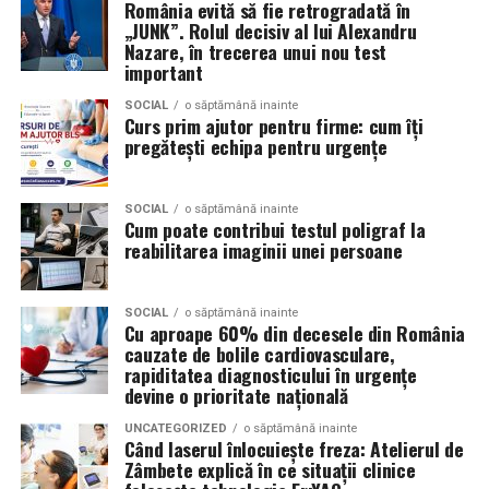
inhalare sau salinoterapie prin:
România evită să fie retrogradată în
„JUNK”. Rolul decisiv al lui Alexandru
Nazare, în trecerea unui nou test
Sarea nu provine din simple blocuri de sare sau
important
pereţi salini; nu este doar efect decorativ sau
SOCIAL
o săptămână inainte
wellness. În AREC, atmosfera este creată cu
Curs prim ajutor pentru firme: cum îți
particule fine de sare, încărcate electric.
pregătești echipa pentru urgențe
Spre deosebire de salinele artificiale care folosesc
vaporizatoare sau aerosoli umedi, procedeele
SOCIAL
o săptămână inainte
Cum poate contribui testul poligraf la
convenţionale nu garantează pătrunderea
reabilitarea imaginii unei persoane
particulelor mici în bronhii și nu oferă stabilitate a
microclimei.
SOCIAL
o săptămână inainte
Dispozitivele de suflare (cum ar fi ventilatoare /
Cu aproape 60% din decesele din România
generatoare de aerosol) pot produce particule mari
cauzate de bolile cardiovasculare,
sau variaţii în concentrația de sare, ceea ce reduce
rapiditatea diagnosticului în urgențe
devine o prioritate națională
eficiența. AREC evită aceste probleme.
UNCATEGORIZED
o săptămână inainte
Când laserul înlocuiește freza: Atelierul de
Pentru cine este utilă terapia
Zâmbete explică în ce situații clinice