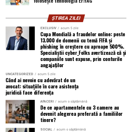
folosește tehnologia Er:YAG
Respysal?
Procedeul AREC este recomandat pentru:
ȘTIREA ZILEI
EXCLUSIV
acum 5 zile
Copii și adulți cu
astm bronșic
Cupa Mondială a fraudelor online: peste
13.000 de domenii cu temă FIFA și
Persoane cu
bronșite cronice, alergii
phishing în creștere cu aproape 500%.
respiratorii
Specialiștii cyber_Folks avertizează că și
companiile sunt expuse, prin conturile
Pacienți post-infecţii respiratorii acute care încă au
angajaților
sechele (secreţii, dificultăţi de respiraţie)
Persoane care doresc să reducă consumul de
UNCATEGORIZED
acum 5 zile
Când ai nevoie cu adevărat de un
medicamente respiratorii
avocat: situațiile în care asistența
juridică face diferența
Cei care caută terapii naturale, fără efecte adverse
puternice și în medii controlate
AFACERI
acum o săptămână
De ce apartamentele cu 3 camere au
devenit alegerea preferată a familiilor
Cum să începi terapia la
tinere?
Respysal
SOCIAL
acum o săptămână