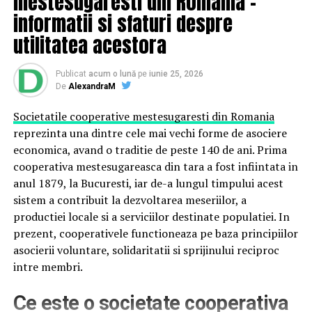
mestesugaresti din Romania –
Iubită în special de publicul din diaspora, emisiunea
informatii si sfaturi despre
„Dăruiește Românie” aduce o gură de aer proaspăt și o
utilitatea acestora
doză autenticăde „acasă” celor aflați departe de țară,
însă nu doar lor.
Publicat
acum o lună
pe
iunie 25, 2026
De
AlexandraM
Societatile cooperative mestesugaresti din Romania
reprezinta una dintre cele mai vechi forme de asociere
economica, avand o traditie de peste 140 de ani. Prima
cooperativa mestesugareasca din tara a fost infiintata in
anul 1879, la Bucuresti, iar de-a lungul timpului acest
sistem a contribuit la dezvoltarea meseriilor, a
productiei locale si a serviciilor destinate populatiei. In
prezent, cooperativele functioneaza pe baza principiilor
asocierii voluntare, solidaritatii si sprijinului reciproc
intre membri.
Ce este o societate cooperativa