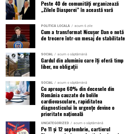
Peste 40 de comunități organizează
„Zilele Diasporei” în această vară
Contact și programare
– te poţi programa prin
site-ul nostru sau telefonic. Adresa în Oradea,
Strada Camille Flammarion nr. 2A, bloc AN11, ap. 16.
POLITICĂ LOCALĂ
acum 6 zile
Cum a transformat Nicușor Dan o notă
Evaluare inițială
– anamneză, istoricul medical,
de trecere într-un mesaj de stabilitate
evaluarea simptomelor respiratorii.
Plan de tratament
– se stabilesc numărul de
SOCIAL
acum o săptămână
Gardul din aluminiu care îți oferă timp
ședinţe recomandate (de exemplu 20 pentru un
liber, nu obligații
curs complet în cazul astmului).
Ședințe de inhalare în camera AREC
– participi la
SOCIAL
acum o săptămână
ședințe regulate, inhalezi aer cu particule de sare
Cu aproape 60% din decesele din
uscată încărcate electric.
România cauzate de bolile
cardiovasculare, rapiditatea
Monitorizare și ajustare
– evaluări periodice
diagnosticului în urgențe devine o
pentru a măsura ameliorările și ajustarea
prioritate națională
tratamentului dacă este necesar.
UNCATEGORIZED
acum o săptămână
Pe 11 și 12 septembrie, cartierul
De ce să alegi
Respysal