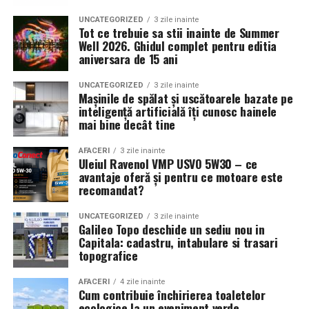
contracte.
UNCATEGORIZED
3 zile inainte
Tot ce trebuie sa stii inainte de Summer
Contabilitatea este necesara in toate etapele unei firme
Well 2026. Ghidul complet pentru editia
aniversara de 15 ani
de transport: de la infiintare si operare zilnica, pana la
extindere si planificare strategica. Nu este doar o
UNCATEGORIZED
3 zile inainte
formalitate birocratica, ci un sprijin real pentru
Mașinile de spălat și uscătoarele bazate pe
inteligență artificială îți cunosc hainele
controlul financiar si dezvoltarea afacerii. O evidenta
mai bine decât tine
contabila bine organizata inseamna mai putine riscuri,
decizii mai bune si o companie mai stabila pe termen
AFACERI
3 zile inainte
lung.
Uleiul Ravenol VMP USVO 5W30 – ce
avantaje oferă și pentru ce motoare este
Beneficii și rezultate
recomandat?
Utilizarea procedeului AREC la Respysal oferă
UNCATEGORIZED
3 zile inainte
pacienților multiple avantaje:
Galileo Topo deschide un sediu nou in
Capitala: cadastru, intabulare si trasari
topografice
Ameliorarea rapidă a simptomelor respiratorii
:
dificultăți de respirație, tuse, secreţii pulmonare,
AFACERI
4 zile inainte
Cum contribuie închirierea toaletelor
congestie.
ecologice la un eveniment verde