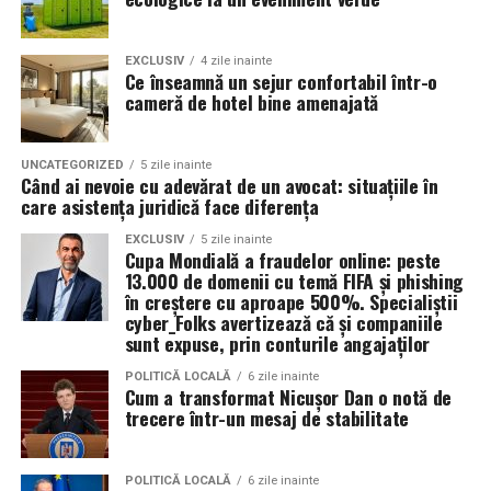
La copii, după
20 de ședințe
, s-a înregistrat o
reducere de
80-90%
a simptomelor specifice
astmului.
EXCLUSIV
4 zile inainte
Ce înseamnă un sejur confortabil într-o
cameră de hotel bine amenajată
Reducerea tratamentului medicamentos
— mulți
pacienți pot utiliza mai puține medicamente,
datorită efectului terapeutic sustenabil al
UNCATEGORIZED
5 zile inainte
tratamentului cu sare.
Când ai nevoie cu adevărat de un avocat: situațiile în
care asistența juridică face diferența
Fără efecte secundare semnificative, ceea ce face
EXCLUSIV
5 zile inainte
terapia potrivită pentru adulți, copii și persoane cu
Cupa Mondială a fraudelor online: peste
sensibilități respiratorii speciale.
13.000 de domenii cu temă FIFA și phishing
în creștere cu aproape 500%. Specialiștii
Creșterea calității vieţii: mai puţine episoade acute,
cyber_Folks avertizează că și companiile
mai puţină nevoie să lipsească de la şcoală sau de
sunt expuse, prin conturile angajaților
la activităţi fizice.
POLITICĂ LOCALĂ
6 zile inainte
Cum a transformat Nicușor Dan o notă de
trecere într-un mesaj de stabilitate
Comparativ cu alte procedee
Proce­dul AREC se diferenţiază de alte metode de
POLITICĂ LOCALĂ
6 zile inainte