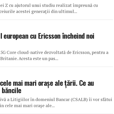
i Z cu ajutorul unui studiu realizat împreună cu
eiurile acestei generații din ultimul...
l european cu Ericsson încheind noi
5G Core cloud-native dezvoltată de Ericsson, pentru a
itanie. Acesta este un pas...
ele mai mari orașe ale țării. Ce au
u băncile
ivă a Litigiilor în domeniul Bancar (CSALB) îi vor sfătui
n cele mai mari orașe ale...