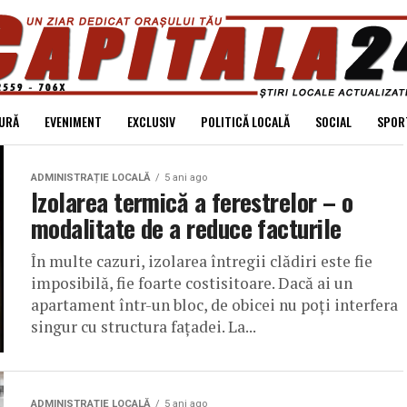
URĂ
EVENIMENT
EXCLUSIV
POLITICĂ LOCALĂ
SOCIAL
SPOR
ADMINISTRAȚIE LOCALĂ
5 ani ago
Izolarea termică a ferestrelor – o
modalitate de a reduce facturile
În multe cazuri, izolarea întregii clădiri este fie
imposibilă, fie foarte costisitoare. Dacă ai un
apartament într-un bloc, de obicei nu poți interfera
singur cu structura fațadei. La...
ADMINISTRAȚIE LOCALĂ
5 ani ago