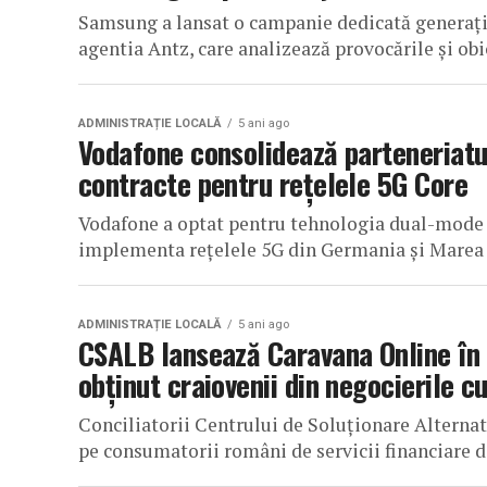
Samsung a lansat o campanie dedicată generație
agentia Antz, care analizează provocările și obic
ADMINISTRAȚIE LOCALĂ
5 ani ago
Vodafone consolidează parteneriatu
contracte pentru rețelele 5G Core
Vodafone a optat pentru tehnologia dual-mode 
implementa rețelele 5G din Germania și Marea Br
ADMINISTRAȚIE LOCALĂ
5 ani ago
CSALB lansează Caravana Online în c
obținut craiovenii din negocierile c
Conciliatorii Centrului de Soluționare Alternat
pe consumatorii români de servicii financiare di