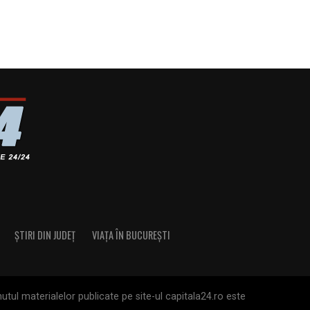
ȘTIRI DIN JUDEȚ
VIAȚA ÎN BUCUREȘTI
tul materialelor publicate pe site-ul capitala24.ro este