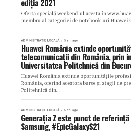
ediția 2021
Ofertă specială weekend-ul acesta în www.hua
membru al categoriei de notebook-uri Huawei C
ADMINISTRAȚIE LOCALĂ
5 ani ago
Huawei România extinde oportunități
telecomunicații din România, prin i
Universitatea Politehnică din Bucur
Huawei România extinde oportunitățile profesio
România, oferind acestora burse și stagii de pr
Politehnică din...
ADMINISTRAȚIE LOCALĂ
5 ani ago
Generația Z este punct de referință
Samsung, #EpicGalaxyS21