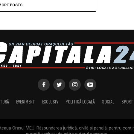
MORE POSTS
LTURĂ
EVENIMENT
EXCLUSIV
POLITICĂ LOCALĂ
SOCIAL
SPORT
aua Orasul MEU. Răspunderea juridică, civilă și penală, pentru conținu