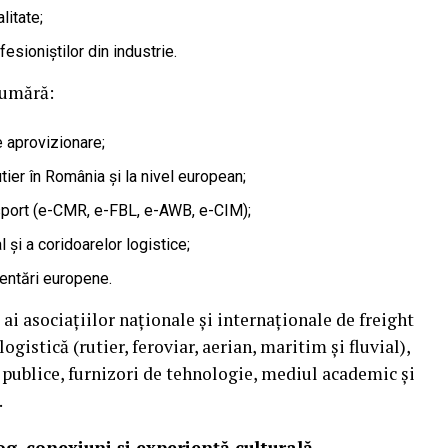
litate;
sioniștilor din industrie.
numără:
de aprovizionare;
tier în România și la nivel european;
sport (e-CMR, e-FBL, e-AWB, e-CIM);
 și a coridoarelor logistice;
mentări europene.
 ai asociațiilor naționale și internaționale de freight
gistică (rutier, feroviar, aerian, maritim și fluvial),
i publice, furnizori de tehnologie, mediul academic și
.
g, conexiuni și experiență culturală