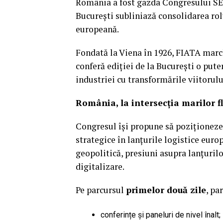
România a fost gazda Congresului SEE
București subliniază consolidarea rolu
europeană.
Fondată la Viena în 1926, FIATA march
conferă ediției de la București o pute
industriei cu transformările viitorulu
România, la intersecția marilor f
Congresul își propune să poziționeze
strategice în lanțurile logistice euro
geopolitică, presiuni asupra lanțuril
digitalizare.
Pe parcursul
primelor două zile
, pa
conferințe și paneluri de nivel înalt;