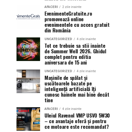
AFACERI
2 zile inainte
EvenimenteGratuite.ro
promovează online
evenimentele cu acces gratuit
din România
UNCATEGORIZED
4 zile inainte
Tot ce trebuie sa stii inainte
de Summer Well 2026. Ghidul
complet pentru editia
aniversara de 15 ani
UNCATEGORIZED
4 zile inainte
Mașinile de spălat și
uscătoarele bazate pe
inteligență artificială îți
cunosc hainele mai bine decât
tine
AFACERI
4 zile inainte
Uleiul Ravenol VMP USVO 5W30
– ce avantaje oferă și pentru
ce motoare este recomandat?