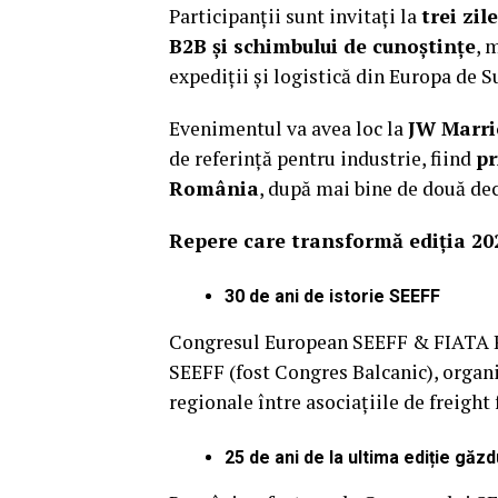
Participanții sunt invitați la
trei zil
B2B și schimbului de cunoștințe
, 
expediții și logistică din Europa de Su
Evenimentul va avea loc la
JW Marri
de referință pentru industrie, fiind
pr
România
, după mai bine de două dec
Repere care transformă ediția 20
30 de ani de istorie SEEFF
Congresul European SEEFF & FIATA R
SEEFF (fost Congres Balcanic), organi
regionale între asociațiile de freight
25 de ani de la ultima ediție găz