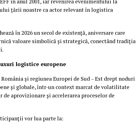
FF în anul 2001, iar revenirea evenimentului la
lui țării noastre ca actor relevant în logistica
ează în 2026 un secol de existență, aniversare care
rnică valoare simbolică și strategică, conectând tradiția
i.
luxuri logistice europene
 România și regiunea Europei de Sud – Est drept noduri
pene și globale, într-un context marcat de volatilitate
or de aprovizionare și accelerarea proceselor de
rticipanții vor lua parte la: