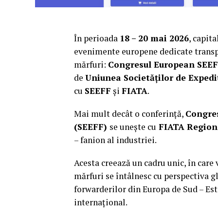
În perioada
18 – 20 mai 2026
, capit
evenimente europene dedicate transpor
mărfuri:
Congresul European SEEF
de
Uniunea Societăților de Exped
cu
SEEFF
și
FIATA
.
Mai mult decât o conferință,
Congres
(SEEFF)
se unește cu
FIATA Regiona
– fanion al industriei.
Acesta creează un cadru unic, în care 
mărfuri se întâlnesc cu perspectiva g
forwarderilor din Europa de Sud – Est 
internațional.