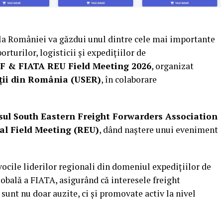
ala României va găzdui unul dintre cele mai importante
turilor, logisticii și expedițiilor de
F & FIATA REU Field Meeting 2026
, organizat
iții din România (USER)
, în colaborare
ul South Eastern Freight Forwarders Association
l Field Meeting (REU)
, dând naștere unui eveniment
vocile liderilor regionali din domeniul expedițiilor de
lobală a FIATA, asigurând că interesele freight
sunt nu doar auzite, ci și promovate activ la nivel