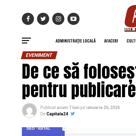
ADMINISTRAȚIE LOCALĂ
AFACERI
CULT
EVENIMENT
De ce să foloseșt
pentru publicare
Publicat
acum 7 luni
pe
ianuarie 26, 2026
De
Capitala24