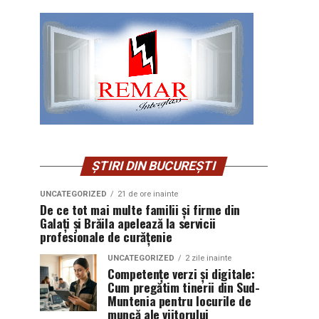
ȘTIRI DIN BUCUREȘTI
UNCATEGORIZED
21 de ore inainte
De ce tot mai multe familii și firme din
Galați și Brăila apelează la servicii
profesionale de curățenie
UNCATEGORIZED
2 zile inainte
Competențe verzi și digitale:
Cum pregătim tinerii din Sud-
Muntenia pentru locurile de
muncă ale viitorului