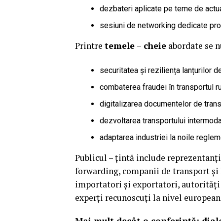
dezbateri aplicate pe teme de actua
sesiuni de networking dedicate profe
Printre
temele – cheie
abordate se 
securitatea și reziliența lanțurilor 
combaterea fraudei în transportul ru
digitalizarea documentelor de tran
dezvoltarea transportului intermodal
adaptarea industriei la noile regle
Publicul – țintă include reprezentanți
forwarding, companii de transport și lo
importatori și exportatori, autorităț
experți recunoscuți la nivel european
Mai mult decât o conferință: dialo