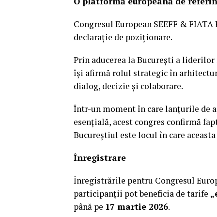
O platformă europeană de referin
Congresul European SEEFF & FIATA RE
declarație de poziționare.
Prin aducerea la București a liderilor
își afirmă rolul strategic în arhitect
dialog, decizie și colaborare.
Într-un moment în care lanțurile de 
esențială, acest congres confirmă fapt
Bucureștiul este locul în care aceasta
Înregistrare
Înregistrările pentru Congresul Euro
participanții pot beneficia de tarife
„
până pe
17 martie 2026
.