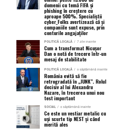
domenii cu temă FIFA și
phishing în creștere cu
aproape 500%. Specialiștii
cyber_Folks avertizează că și
companiile sunt expuse, prin
conturile angajaților
POLITICĂ LOCALĂ
7 zile inainte
Cum a transformat Nicușor
Dan o notă de trecere într-un
mesaj de stabilitate
POLITICĂ LOCALĂ
o săptămână inainte
România evită să fie
retrogradată în „JUNK”. Rolul
decisiv al lui Alexandru
Nazare, în trecerea unui nou
test important
SOCIAL
o săptămână inainte
Ce este un vestiar metalic cu
uși scurte tip NEST și când
merită ales