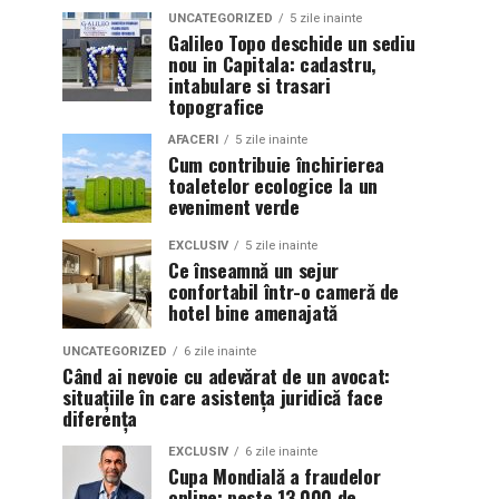
UNCATEGORIZED
5 zile inainte
Galileo Topo deschide un sediu
nou in Capitala: cadastru,
intabulare si trasari
topografice
AFACERI
5 zile inainte
Cum contribuie închirierea
toaletelor ecologice la un
eveniment verde
EXCLUSIV
5 zile inainte
Ce înseamnă un sejur
confortabil într-o cameră de
hotel bine amenajată
UNCATEGORIZED
6 zile inainte
Când ai nevoie cu adevărat de un avocat:
situațiile în care asistența juridică face
diferența
EXCLUSIV
6 zile inainte
Cupa Mondială a fraudelor
online: peste 13.000 de