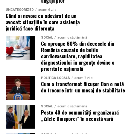
angajaților
doar atunci când vine de la o sursă cu chip și nume.
UNCATEGORIZED
acum 6 zile
Când ai nevoie cu adevărat de un
De ce contează vizibilitatea, nu
avocat: situațiile în care asistența
juridică face diferența
doar activitatea
SOCIAL
acum o săptămână
Cu aproape 60% din decesele din
Campania „Aleg să fiu vizibilă” (
#AlegSaFiuVizibila)
nu
România cauzate de bolile
este doar despre fotografie. Este despre o decizie pe
cardiovasculare, rapiditatea
care fiecare dintre aceste femei a luat-o conștient: să nu
diagnosticului în urgențe devine o
prioritate națională
mai lase calitatea muncii lor să rămână un secret bine
păzit.
POLITICĂ LOCALĂ
acum 7 zile
Cum a transformat Nicușor Dan o notă
România are sute de mii de femei antreprenor. Mulți
de trecere într-un mesaj de stabilitate
dintre cei care ar beneficia de serviciile lor nu le cunosc,
nu pentru că nu le caută, ci pentru că nu le găsesc.
SOCIAL
acum o săptămână
Vizibilitatea profesională nu este vanitate. Este o parte
Peste 40 de comunități organizează
din afacere.
„Zilele Diasporei” în această vară
Asociația Antreprenoare.ro a construit, prin această