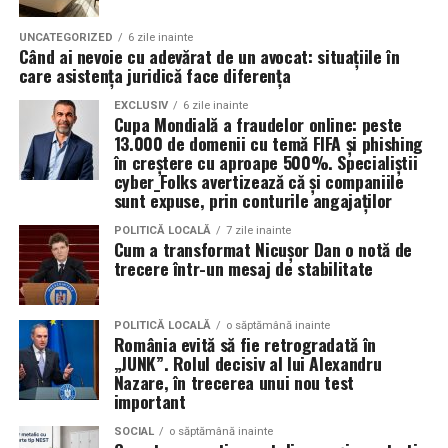
deveni unul dintre cele mai importante avantaje
strategice ale organizațiilor românești.
Lucia Ardelean
este arhitect de interior și designer
UNCATEGORIZED
6 zile inainte
Când ai nevoie cu adevărat de un avocat: situațiile în
grafic, cu un parcurs care îmbină estetica și
care asistența juridică face diferența
funcționalul. Crede că vizibilitatea nu este opțională
pentru un profesionist care vrea să fie ales pentru ce
EXCLUSIV
6 zile inainte
Cupa Mondială a fraudelor online: peste
știe, nu doar pentru ce arată în portofoliu.
13.000 de domenii cu temă FIFA și phishing
în creștere cu aproape 500%. Specialiștii
Patricia Constandache
activează în vânzări și relații cu
cyber_Folks avertizează că și companiile
clienții. A pornit de la convingerea că oamenii cumpără
sunt expuse, prin conturile angajaților
de la oameni, nu de la branduri, iar asta înseamnă că
POLITICĂ LOCALĂ
7 zile inainte
prezența personală contează la fel de mult ca produsul.
Cum a transformat Nicușor Dan o notă de
trecere într-un mesaj de stabilitate
Iuliana Gabriela Enescu
este specialist în fotografie si
videografie cu dronă. Știe că domeniul ei este dominat
POLITICĂ LOCALĂ
o săptămână inainte
de bărbați și că vizibilitatea ei ca profesionistă este, în
România evită să fie retrogradată în
„JUNK”. Rolul decisiv al lui Alexandru
sine, un argument.
Nazare, în trecerea unui nou test
important
Isabela Alexandru
oferă servicii de consiliere de cuplu
și psihoterapie. Lucrează zilnic cu oameni care încearcă
SOCIAL
o săptămână inainte