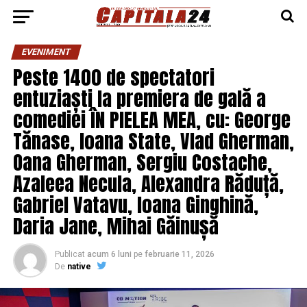
EVENIMENT
Peste 1400 de spectatori
entuziaști la premiera de gală a
comediei ÎN PIELEA MEA, cu: George
Tănase, Ioana State, Vlad Gherman,
Oana Gherman, Sergiu Costache,
Azaleea Necula, Alexandra Răduță,
Gabriel Vatavu, Ioana Ginghină,
Daria Jane, Mihai Găinușă
Publicat
acum 6 luni
pe
februarie 11, 2026
De
native