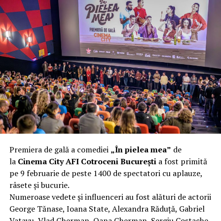
Premiera de gală a comediei
„În pielea mea”
de
la
Cinema City AFI Cotroceni București
a fost primită
pe 9 februarie de peste 1400 de spectatori cu aplauze,
râsete și bucurie.
Numeroase vedete și influenceri au fost alături de actorii
George Tănase, Ioana State, Alexandra Răduță, Gabriel
Vatavu, Vlad Gherman, Oana Gherman, Sergiu Costache,