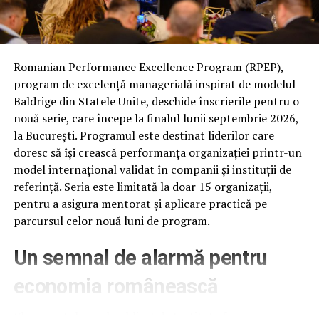
concursului
, premiul fiind oferit prin tragere la sorți pe
24 februarie.
După proiecțiile speciale din Arad, Timișoara, Alba Iulia,
Romanian Performance Excellence Program (RPEP),
Sibiu, Brașov, Cluj-Napoca, Baia Mare, Oradea, cu săli
program de excelență managerială inspirat de modelul
pline, multe aplauze, râsete și discuții îndelungate cu
Baldrige din Statele Unite, deschide înscrierile pentru o
spectatorii curioși și încântați de poveste și de
nouă serie, care începe la finalul lunii septembrie 2026,
prestațiile actorilor, caravana
„În pielea mea”
continuă
la București. Programul este destinat liderilor care
în mai multe orașe.
doresc să își crească performanța organizației printr-un
model internațional validat în companii și instituții de
Pe
11 februarie
va avea loc proiecția specială
„În pielea
referință. Seria este limitată la doar 15 organizații,
mea”
de la
Cinema City din City Park Constanța
,
de la
pentru a asigura mentorat și aplicare practică pe
18:30
, unde
regizorul Paul Decu și actrița Azaleea
parcursul celor nouă luni de program.
Necula
, originari din Constanța și împrejurimi, vor
prezenta filmul alături de colegii lor
Ioana State,
Un semnal de alarmă pentru
Alexandra Răduță și Gabriel Vatavu.
economia românească
Cinema City Shopping City Galați
invită spectatorii
pe
12 februarie de la 18:30
la întâlnirea cu actrițele
Ioana
Clasamentul anual publicat de Institute for