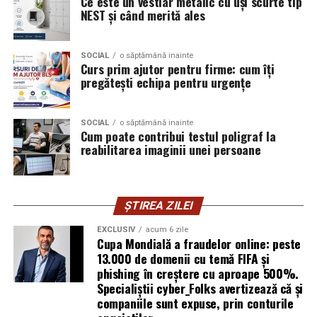
Ce este un vestiar metalic cu uși scurte tip
să se înțeleagă mai bine și crede că autenticitatea
NEST și când merită ales
trebuie să înceapă de la ea.
Oana Teslaru
este consultant financiar și expert în
SOCIAL
o săptămână inainte
Curs prim ajutor pentru firme: cum îți
investiții imobiliare. A ales să fie prezentă cu vocea ei
pregătești echipa pentru urgențe
într-un domeniu în care credibilitatea se construiește
greu și se pierde repede.
SOCIAL
o săptămână inainte
Mirela Iacob
Cum poate contribui testul poligraf la
vinde cosmetice naturale și lucrează cu
reabilitarea imaginii unei persoane
femei care vor produse în care au încredere. Prezența ei
publică este, pentru clientele ei, primul semn că brandul
ei e real.
ȘTIREA ZILEI
Ștefania Filip
este numerolog și lucrează cu
EXCLUSIV
acum 6 zile
antreprenori care vor să ia decizii mai aliniate cu ce sunt
Cupa Mondială a fraudelor online: peste
ei cu adevărat. Alege să fie vizibilă pentru că domeniul ei
13.000 de domenii cu temă FIFA și
câștigă credibilitate prin oameni, nu prin concepte.
phishing în creștere cu aproape 500%.
Specialiștii cyber_Folks avertizează că și
Mihaela Antoche
activează în nutriție și sănătate.
companiile sunt expuse, prin conturile
Crede că informația corectă ajunge la oamenii potriviți