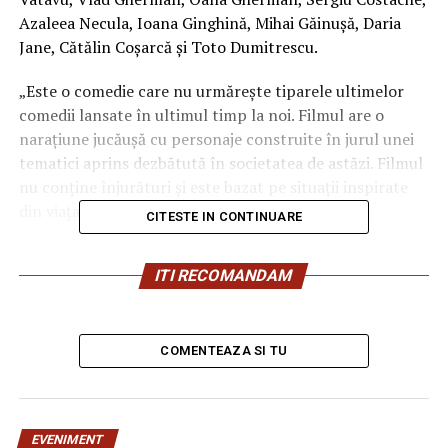
Azaleea Necula, Ioana Ginghină, Mihai Găinușă, Daria
Jane, Cătălin Coșarcă și Toto Dumitrescu.
„Este o comedie care nu urmărește tiparele ultimelor
comedii lansate în ultimul timp la noi. Filmul are o
narațiune jucăușă cu personaje construite în jurul unei
tematici aprins dezbătută în societatea de astăzi. Filmul
nu conține înjurături și este bazat pe situații inspirate
din viața reală.”, spune regizorul Paul Decu.
CITESTE IN CONTINUARE
Echipa filmului
„În pielea mea”
, scris și regizat de Paul
ITI RECOMANDAM
Decu, propune spectatorilor o abordare amuzantă a
unei situații des întâlnite în micile certuri dintr-un
cuplu: pentru cine e mai greu/ mai ușor. În urma unei
provocări pe care patru cupluri de prieteni o duc la bun
COMENTEAZA SI TU
sfârșit, după multe peripeții, într-un weekend,
personajele ajung să câștige o altă viziune despre
relațiile lor, lăsând deoparte presupunerile, orgoliile și
EVENIMENT
preconcepțiile, pentru a încerca să comunice mai bine