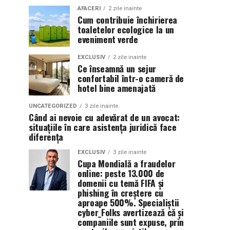
AFACERI
2 zile inainte
Cum contribuie închirierea
toaletelor ecologice la un
eveniment verde
EXCLUSIV
2 zile inainte
Ce înseamnă un sejur
confortabil într-o cameră de
hotel bine amenajată
UNCATEGORIZED
3 zile inainte
Când ai nevoie cu adevărat de un avocat:
situațiile în care asistența juridică face
diferența
EXCLUSIV
3 zile inainte
Cupa Mondială a fraudelor
online: peste 13.000 de
domenii cu temă FIFA și
phishing în creștere cu
aproape 500%. Specialiștii
cyber_Folks avertizează că și
companiile sunt expuse, prin