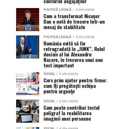
conturile angajaților
POLITICĂ LOCALĂ
4 zile inainte
Cum a transformat Nicușor
Dan o notă de trecere într-un
mesaj de stabilitate
POLITICĂ LOCALĂ
4 zile inainte
România evită să fie
retrogradată în „JUNK”. Rolul
decisiv al lui Alexandru
Nazare, în trecerea unui nou
test important
SOCIAL
6 zile inainte
Curs prim ajutor pentru firme:
cum îți pregătești echipa
pentru urgențe
SOCIAL
6 zile inainte
Cum poate contribui testul
poligraf la reabilitarea
imaginii unei persoane
SOCIAL
6 zile inainte