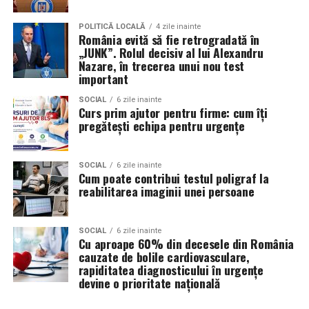
POLITICĂ LOCALĂ
4 zile inainte
România evită să fie retrogradată în
„JUNK”. Rolul decisiv al lui Alexandru
Nazare, în trecerea unui nou test
important
SOCIAL
6 zile inainte
Curs prim ajutor pentru firme: cum îți
pregătești echipa pentru urgențe
SOCIAL
6 zile inainte
Cum poate contribui testul poligraf la
reabilitarea imaginii unei persoane
SOCIAL
6 zile inainte
Cu aproape 60% din decesele din România
cauzate de bolile cardiovasculare,
rapiditatea diagnosticului în urgențe
devine o prioritate națională