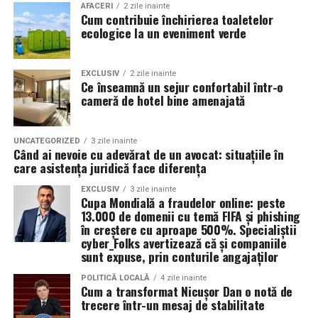
AFACERI
2 zile inainte
Cum contribuie închirierea toaletelor
ecologice la un eveniment verde
EXCLUSIV
2 zile inainte
Ce înseamnă un sejur confortabil într-o
cameră de hotel bine amenajată
UNCATEGORIZED
3 zile inainte
Când ai nevoie cu adevărat de un avocat: situațiile în
care asistența juridică face diferența
EXCLUSIV
3 zile inainte
Cupa Mondială a fraudelor online: peste
13.000 de domenii cu temă FIFA și phishing
în creștere cu aproape 500%. Specialiștii
cyber_Folks avertizează că și companiile
sunt expuse, prin conturile angajaților
POLITICĂ LOCALĂ
4 zile inainte
Cum a transformat Nicușor Dan o notă de
trecere într-un mesaj de stabilitate