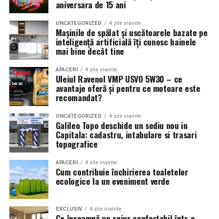
aniversara de 15 ani
UNCATEGORIZED
4 zile inainte
Mașinile de spălat și uscătoarele bazate pe
inteligență artificială îți cunosc hainele
mai bine decât tine
AFACERI
4 zile inainte
Uleiul Ravenol VMP USVO 5W30 – ce
avantaje oferă și pentru ce motoare este
recomandat?
UNCATEGORIZED
4 zile inainte
Galileo Topo deschide un sediu nou in
Capitala: cadastru, intabulare si trasari
topografice
AFACERI
4 zile inainte
Cum contribuie închirierea toaletelor
ecologice la un eveniment verde
EXCLUSIV
4 zile inainte
Ce înseamnă un sejur confortabil într-o