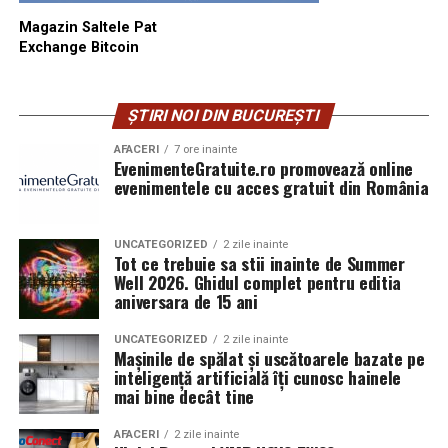
Magazin Saltele Pat
Exchange Bitcoin
ȘTIRI NOI DIN BUCUREȘTI
AFACERI
7 ore inainte
EvenimenteGratuite.ro promovează online
evenimentele cu acces gratuit din România
UNCATEGORIZED
2 zile inainte
Tot ce trebuie sa stii inainte de Summer
Well 2026. Ghidul complet pentru editia
aniversara de 15 ani
UNCATEGORIZED
2 zile inainte
Mașinile de spălat și uscătoarele bazate pe
inteligență artificială îți cunosc hainele
mai bine decât tine
AFACERI
2 zile inainte