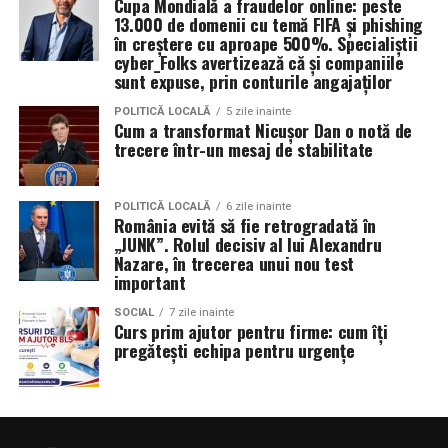
Cupa Mondială a fraudelor online: peste
13.000 de domenii cu temă FIFA și phishing
în creștere cu aproape 500%. Specialiștii
cyber_Folks avertizează că și companiile
sunt expuse, prin conturile angajaților
POLITICĂ LOCALĂ
5 zile inainte
Cum a transformat Nicușor Dan o notă de
trecere într-un mesaj de stabilitate
POLITICĂ LOCALĂ
6 zile inainte
România evită să fie retrogradată în
„JUNK”. Rolul decisiv al lui Alexandru
Nazare, în trecerea unui nou test
important
SOCIAL
7 zile inainte
Curs prim ajutor pentru firme: cum îți
pregătești echipa pentru urgențe