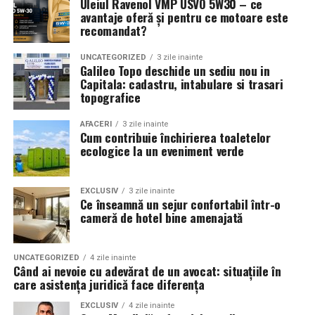
Uleiul Ravenol VMP USVO 5W30 – ce
avantaje oferă și pentru ce motoare este
recomandat?
UNCATEGORIZED
3 zile inainte
Galileo Topo deschide un sediu nou in
Capitala: cadastru, intabulare si trasari
topografice
AFACERI
3 zile inainte
Cum contribuie închirierea toaletelor
ecologice la un eveniment verde
EXCLUSIV
3 zile inainte
Ce înseamnă un sejur confortabil într-o
cameră de hotel bine amenajată
UNCATEGORIZED
4 zile inainte
Când ai nevoie cu adevărat de un avocat: situațiile în
care asistența juridică face diferența
EXCLUSIV
4 zile inainte