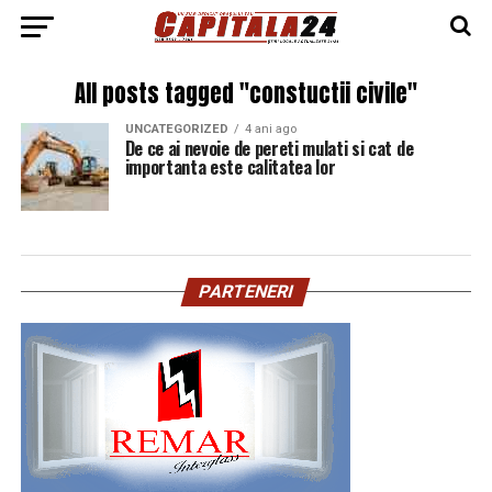
All posts tagged "constuctii civile"
UNCATEGORIZED
4 ani ago
De ce ai nevoie de pereti mulati si cat de
importanta este calitatea lor
PARTENERI