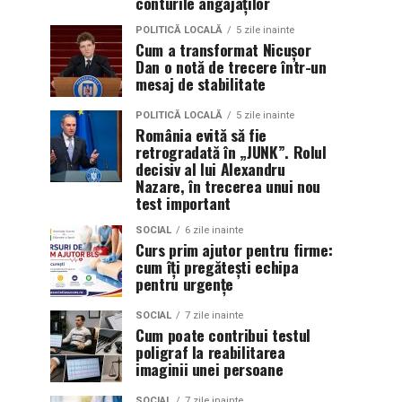
conturile angajaților
POLITICĂ LOCALĂ
5 zile inainte
Cum a transformat Nicușor
Dan o notă de trecere într-un
mesaj de stabilitate
POLITICĂ LOCALĂ
5 zile inainte
România evită să fie
retrogradată în „JUNK”. Rolul
decisiv al lui Alexandru
Nazare, în trecerea unui nou
test important
SOCIAL
6 zile inainte
Curs prim ajutor pentru firme:
cum îți pregătești echipa
pentru urgențe
SOCIAL
7 zile inainte
Cum poate contribui testul
poligraf la reabilitarea
imaginii unei persoane
SOCIAL
7 zile inainte