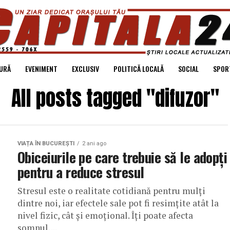
URĂ
EVENIMENT
EXCLUSIV
POLITICĂ LOCALĂ
SOCIAL
SPOR
All posts tagged "difuzor"
VIAȚA ÎN BUCUREȘTI
2 ani ago
Obiceiurile pe care trebuie să le adopți
pentru a reduce stresul
Stresul este o realitate cotidiană pentru mulți
dintre noi, iar efectele sale pot fi resimțite atât la
nivel fizic, cât și emoțional. Îți poate afecta
somnul,...