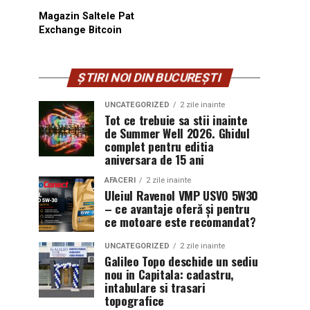
Magazin Saltele Pat
Exchange Bitcoin
ȘTIRI NOI DIN BUCUREȘTI
UNCATEGORIZED
2 zile inainte
Tot ce trebuie sa stii inainte
de Summer Well 2026. Ghidul
complet pentru editia
aniversara de 15 ani
AFACERI
2 zile inainte
Uleiul Ravenol VMP USVO 5W30
– ce avantaje oferă și pentru
ce motoare este recomandat?
UNCATEGORIZED
2 zile inainte
Galileo Topo deschide un sediu
nou in Capitala: cadastru,
intabulare si trasari
topografice