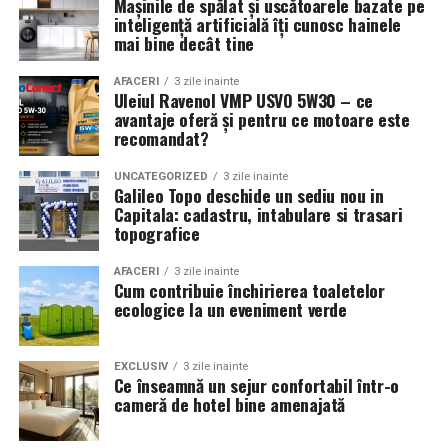
Mașinile de spălat și uscătoarele bazate pe
inteligență artificială îți cunosc hainele
mai bine decât tine
AFACERI
3 zile inainte
Uleiul Ravenol VMP USVO 5W30 – ce
avantaje oferă și pentru ce motoare este
recomandat?
UNCATEGORIZED
3 zile inainte
Galileo Topo deschide un sediu nou in
Capitala: cadastru, intabulare si trasari
topografice
AFACERI
3 zile inainte
Cum contribuie închirierea toaletelor
ecologice la un eveniment verde
EXCLUSIV
3 zile inainte
Ce înseamnă un sejur confortabil într-o
cameră de hotel bine amenajată