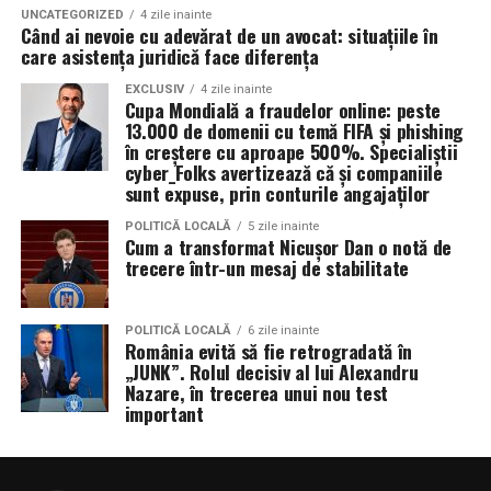
UNCATEGORIZED
4 zile inainte
Când ai nevoie cu adevărat de un avocat: situațiile în
care asistența juridică face diferența
EXCLUSIV
4 zile inainte
Cupa Mondială a fraudelor online: peste
13.000 de domenii cu temă FIFA și phishing
în creștere cu aproape 500%. Specialiștii
cyber_Folks avertizează că și companiile
sunt expuse, prin conturile angajaților
POLITICĂ LOCALĂ
5 zile inainte
Cum a transformat Nicușor Dan o notă de
trecere într-un mesaj de stabilitate
POLITICĂ LOCALĂ
6 zile inainte
România evită să fie retrogradată în
„JUNK”. Rolul decisiv al lui Alexandru
Nazare, în trecerea unui nou test
important