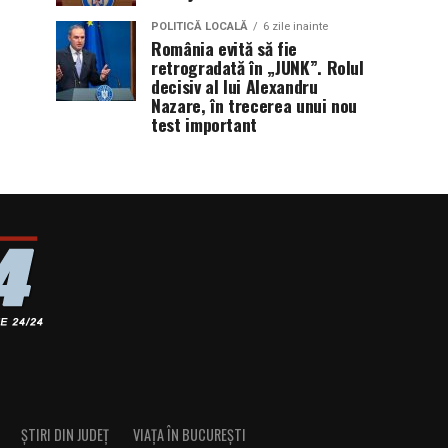
POLITICĂ LOCALĂ
6 zile inainte
România evită să fie
retrogradată în „JUNK”. Rolul
decisiv al lui Alexandru
Nazare, în trecerea unui nou
test important
ȘTIRI DIN JUDEȚ
VIAȚA ÎN BUCUREȘTI