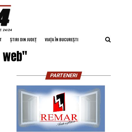
T
ȘTIRI DIN JUDEȚ
VIAȚA ÎN BUCUREȘTI
n web"
PARTENERI