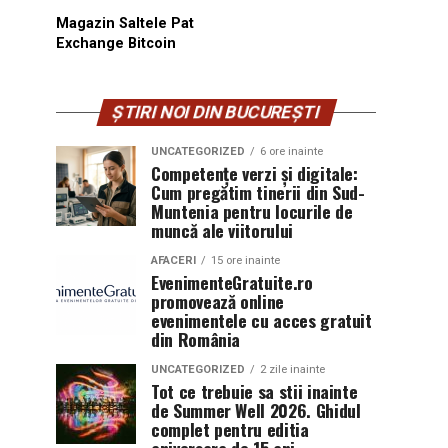
Magazin Saltele Pat
Exchange Bitcoin
ȘTIRI NOI DIN BUCUREȘTI
UNCATEGORIZED
6 ore inainte
Competențe verzi și digitale:
Cum pregătim tinerii din Sud-
Muntenia pentru locurile de
muncă ale viitorului
AFACERI
15 ore inainte
EvenimenteGratuite.ro
promovează online
evenimentele cu acces gratuit
din România
UNCATEGORIZED
2 zile inainte
Tot ce trebuie sa stii inainte
de Summer Well 2026. Ghidul
complet pentru editia