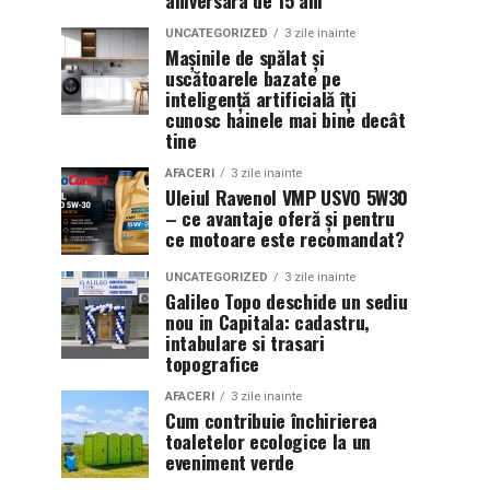
aniversara de 15 ani
UNCATEGORIZED
3 zile inainte
Mașinile de spălat și
uscătoarele bazate pe
inteligență artificială îți
cunosc hainele mai bine decât
tine
AFACERI
3 zile inainte
Uleiul Ravenol VMP USVO 5W30
– ce avantaje oferă și pentru
ce motoare este recomandat?
UNCATEGORIZED
3 zile inainte
Galileo Topo deschide un sediu
nou in Capitala: cadastru,
intabulare si trasari
topografice
AFACERI
3 zile inainte
Cum contribuie închirierea
toaletelor ecologice la un
eveniment verde