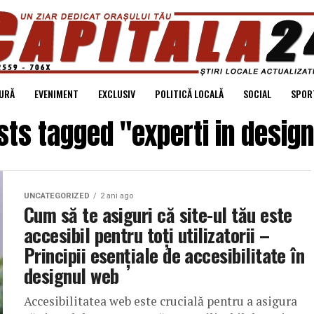
URĂ
EVENIMENT
EXCLUSIV
POLITICĂ LOCALĂ
SOCIAL
SPOR
osts tagged "experti in desig
UNCATEGORIZED
2 ani ago
Cum să te asiguri că site-ul tău este
accesibil pentru toți utilizatorii –
Principii esențiale de accesibilitate în
designul web
Accesibilitatea web este crucială pentru a asigura