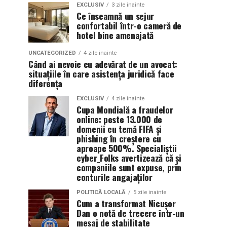
EXCLUSIV
3 zile inainte
Ce înseamnă un sejur
confortabil într-o cameră de
hotel bine amenajată
UNCATEGORIZED
4 zile inainte
Când ai nevoie cu adevărat de un avocat:
situațiile în care asistența juridică face
diferența
EXCLUSIV
4 zile inainte
Cupa Mondială a fraudelor
online: peste 13.000 de
domenii cu temă FIFA și
phishing în creștere cu
aproape 500%. Specialiștii
cyber_Folks avertizează că și
companiile sunt expuse, prin
conturile angajaților
POLITICĂ LOCALĂ
5 zile inainte
Cum a transformat Nicușor
Dan o notă de trecere într-un
mesaj de stabilitate