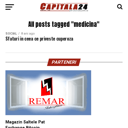
All posts tagged "medicina"
SOCIAL
8 ani ago
Sfaturi in ceea ce priveste cuperoza
PARTENERI
Magazin Saltele Pat
Exchange Bitcoin