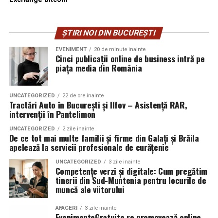
ȘTIRI NOI DIN BUCUREȘTI
EVENIMENT
20 de minute inainte
Cinci publicații online de business intră pe
piața media din România
UNCATEGORIZED
22 de ore inainte
Tractări Auto în București și Ilfov – Asistență RAR,
intervenții în Pantelimon
UNCATEGORIZED
2 zile inainte
De ce tot mai multe familii și firme din Galați și Brăila
apelează la servicii profesionale de curățenie
UNCATEGORIZED
3 zile inainte
Competențe verzi și digitale: Cum pregătim
tinerii din Sud-Muntenia pentru locurile de
muncă ale viitorului
AFACERI
3 zile inainte
EvenimenteGratuite.ro promovează online