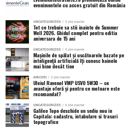
evenimentele cu acces gratuit din România
UNCATEGORIZED
5 zile inainte
Tot ce trebuie sa stii inainte de Summer
Well 2026. Ghidul complet pentru editia
aniversara de 15 ani
UNCATEGORIZED
5 zile inainte
Mașinile de spălat și uscătoarele bazate pe
inteligență artificială îți cunosc hainele
mai bine decât tine
AFACERI
5 zile inainte
Uleiul Ravenol VMP USVO 5W30 – ce
avantaje oferă și pentru ce motoare este
recomandat?
UNCATEGORIZED
6 zile inainte
Galileo Topo deschide un sediu nou in
Capitala: cadastru, intabulare si trasari
topografice