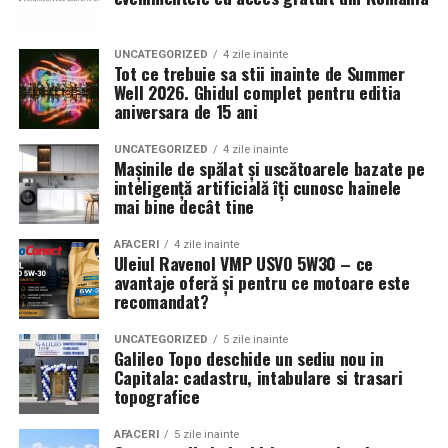
UNCATEGORIZED
4 zile inainte
Tot ce trebuie sa stii inainte de Summer
Well 2026. Ghidul complet pentru editia
aniversara de 15 ani
UNCATEGORIZED
4 zile inainte
Mașinile de spălat și uscătoarele bazate pe
inteligență artificială îți cunosc hainele
mai bine decât tine
AFACERI
4 zile inainte
Uleiul Ravenol VMP USVO 5W30 – ce
avantaje oferă și pentru ce motoare este
recomandat?
UNCATEGORIZED
5 zile inainte
Galileo Topo deschide un sediu nou in
Capitala: cadastru, intabulare si trasari
topografice
AFACERI
5 zile inainte