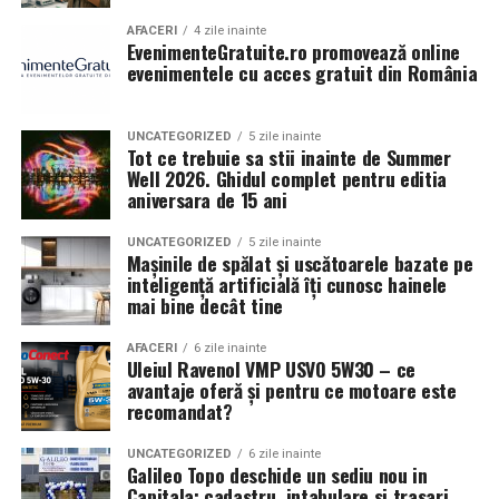
AFACERI
4 zile inainte
EvenimenteGratuite.ro promovează online
evenimentele cu acces gratuit din România
UNCATEGORIZED
5 zile inainte
Tot ce trebuie sa stii inainte de Summer
Well 2026. Ghidul complet pentru editia
aniversara de 15 ani
UNCATEGORIZED
5 zile inainte
Mașinile de spălat și uscătoarele bazate pe
inteligență artificială îți cunosc hainele
mai bine decât tine
AFACERI
6 zile inainte
Uleiul Ravenol VMP USVO 5W30 – ce
avantaje oferă și pentru ce motoare este
recomandat?
UNCATEGORIZED
6 zile inainte
Galileo Topo deschide un sediu nou in
Capitala: cadastru, intabulare si trasari