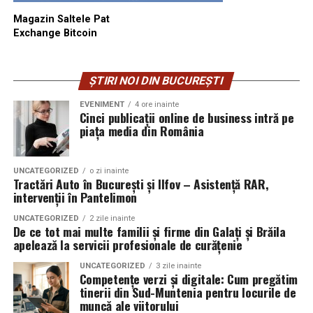
Magazin Saltele Pat
Exchange Bitcoin
ȘTIRI NOI DIN BUCUREȘTI
EVENIMENT
4 ore inainte
Cinci publicații online de business intră pe
piața media din România
UNCATEGORIZED
o zi inainte
Tractări Auto în București și Ilfov – Asistență RAR,
intervenții în Pantelimon
UNCATEGORIZED
2 zile inainte
De ce tot mai multe familii și firme din Galați și Brăila
apelează la servicii profesionale de curățenie
UNCATEGORIZED
3 zile inainte
Competențe verzi și digitale: Cum pregătim
tinerii din Sud-Muntenia pentru locurile de
muncă ale viitorului