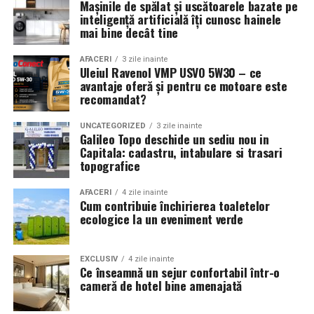
Mașinile de spălat și uscătoarele bazate pe
inteligență artificială îți cunosc hainele
mai bine decât tine
AFACERI
3 zile inainte
Uleiul Ravenol VMP USVO 5W30 – ce
avantaje oferă și pentru ce motoare este
recomandat?
UNCATEGORIZED
3 zile inainte
Galileo Topo deschide un sediu nou in
Capitala: cadastru, intabulare si trasari
topografice
AFACERI
4 zile inainte
Cum contribuie închirierea toaletelor
ecologice la un eveniment verde
EXCLUSIV
4 zile inainte
Ce înseamnă un sejur confortabil într-o
cameră de hotel bine amenajată