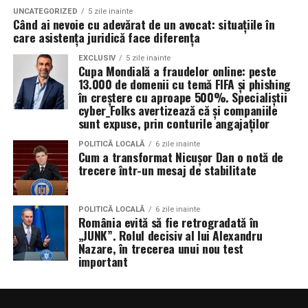
UNCATEGORIZED
5 zile inainte
Când ai nevoie cu adevărat de un avocat: situațiile în
care asistența juridică face diferența
EXCLUSIV
5 zile inainte
Cupa Mondială a fraudelor online: peste
13.000 de domenii cu temă FIFA și phishing
în creștere cu aproape 500%. Specialiștii
cyber_Folks avertizează că și companiile
sunt expuse, prin conturile angajaților
POLITICĂ LOCALĂ
6 zile inainte
Cum a transformat Nicușor Dan o notă de
trecere într-un mesaj de stabilitate
POLITICĂ LOCALĂ
6 zile inainte
România evită să fie retrogradată în
„JUNK”. Rolul decisiv al lui Alexandru
Nazare, în trecerea unui nou test
important