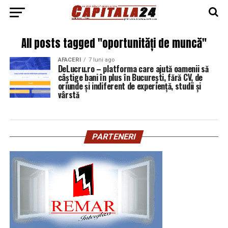
All posts tagged "oportunități de muncă"
AFACERI
7 luni ago
DeLucru.ro – platforma care ajută oamenii să
câștige bani în plus în București, fără CV, de
oriunde și indiferent de experiență, studii și
vârstă
PARTENERI