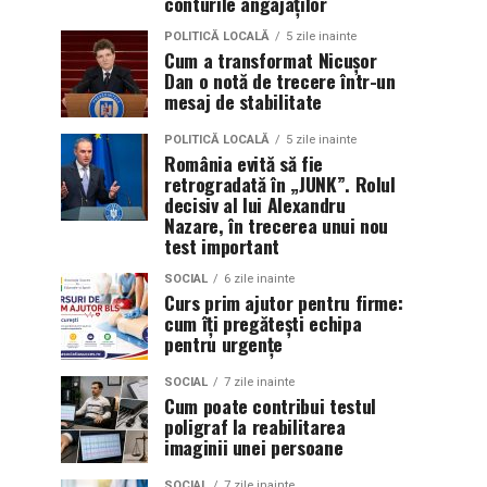
conturile angajaților
POLITICĂ LOCALĂ
5 zile inainte
Cum a transformat Nicușor
Dan o notă de trecere într-un
mesaj de stabilitate
POLITICĂ LOCALĂ
5 zile inainte
România evită să fie
retrogradată în „JUNK”. Rolul
decisiv al lui Alexandru
Nazare, în trecerea unui nou
test important
SOCIAL
6 zile inainte
Curs prim ajutor pentru firme:
cum îți pregătești echipa
pentru urgențe
SOCIAL
7 zile inainte
Cum poate contribui testul
poligraf la reabilitarea
imaginii unei persoane
SOCIAL
7 zile inainte