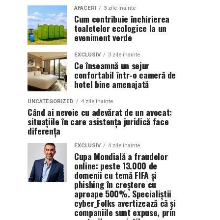
AFACERI
3 zile inainte
Cum contribuie închirierea
toaletelor ecologice la un
eveniment verde
EXCLUSIV
3 zile inainte
Ce înseamnă un sejur
confortabil într-o cameră de
hotel bine amenajată
UNCATEGORIZED
4 zile inainte
Când ai nevoie cu adevărat de un avocat:
situațiile în care asistența juridică face
diferența
EXCLUSIV
4 zile inainte
Cupa Mondială a fraudelor
online: peste 13.000 de
domenii cu temă FIFA și
phishing în creștere cu
aproape 500%. Specialiștii
cyber_Folks avertizează că și
companiile sunt expuse, prin