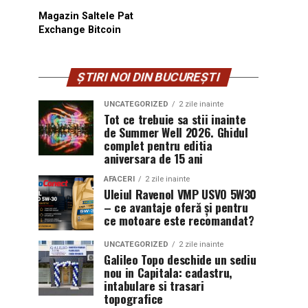
Magazin Saltele Pat
Exchange Bitcoin
ȘTIRI NOI DIN BUCUREȘTI
UNCATEGORIZED
2 zile inainte
Tot ce trebuie sa stii inainte
de Summer Well 2026. Ghidul
complet pentru editia
aniversara de 15 ani
AFACERI
2 zile inainte
Uleiul Ravenol VMP USVO 5W30
– ce avantaje oferă și pentru
ce motoare este recomandat?
UNCATEGORIZED
2 zile inainte
Galileo Topo deschide un sediu
nou in Capitala: cadastru,
intabulare si trasari
topografice