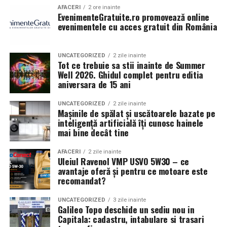
AFACERI
2 ore inainte
EvenimenteGratuite.ro promovează online
evenimentele cu acces gratuit din România
UNCATEGORIZED
2 zile inainte
Tot ce trebuie sa stii inainte de Summer
Well 2026. Ghidul complet pentru editia
aniversara de 15 ani
UNCATEGORIZED
2 zile inainte
Mașinile de spălat și uscătoarele bazate pe
inteligență artificială îți cunosc hainele
mai bine decât tine
AFACERI
2 zile inainte
Uleiul Ravenol VMP USVO 5W30 – ce
avantaje oferă și pentru ce motoare este
recomandat?
UNCATEGORIZED
3 zile inainte
Galileo Topo deschide un sediu nou in
Capitala: cadastru, intabulare si trasari