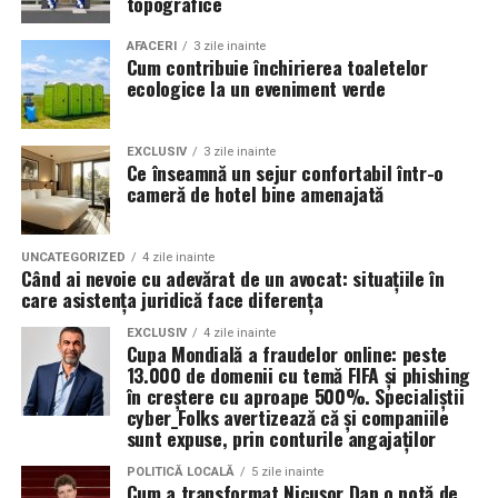
topografice
AFACERI
3 zile inainte
Cum contribuie închirierea toaletelor
ecologice la un eveniment verde
EXCLUSIV
3 zile inainte
Ce înseamnă un sejur confortabil într-o
cameră de hotel bine amenajată
UNCATEGORIZED
4 zile inainte
Când ai nevoie cu adevărat de un avocat: situațiile în
care asistența juridică face diferența
EXCLUSIV
4 zile inainte
Cupa Mondială a fraudelor online: peste
13.000 de domenii cu temă FIFA și phishing
în creștere cu aproape 500%. Specialiștii
cyber_Folks avertizează că și companiile
sunt expuse, prin conturile angajaților
POLITICĂ LOCALĂ
5 zile inainte
Cum a transformat Nicușor Dan o notă de