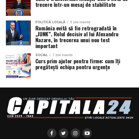
trecere într-un mesaj de stabilitate
POLITICĂ LOCALĂ
5 zile inainte
România evită să fie retrogradată în
„JUNK”. Rolul decisiv al lui Alexandru
Nazare, în trecerea unui nou test
important
SOCIAL
7 zile inainte
Curs prim ajutor pentru firme: cum îți
pregătești echipa pentru urgențe