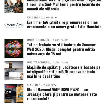
tinerii din Sud-Muntenia pentru locurile de
muncă ale viitorului
AFACERI
2 zile inainte
EvenimenteGratuite.ro promovează online
evenimentele cu acces gratuit din România
UNCATEGORIZED
4 zile inainte
Tot ce trebuie sa stii inainte de Summer
Well 2026. Ghidul complet pentru editia
aniversara de 15 ani
UNCATEGORIZED
4 zile inainte
Mașinile de spălat și uscătoarele bazate pe
inteligență artificială îți cunosc hainele
mai bine decât tine
AFACERI
4 zile inainte
Uleiul Ravenol VMP USVO 5W30 – ce
avantaje oferă și pentru ce motoare este
recomandat?