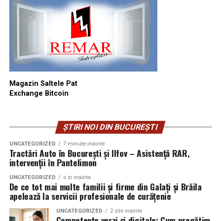
Magazin Saltele Pat
Exchange Bitcoin
ȘTIRI NOI DIN BUCUREȘTI
UNCATEGORIZED
7 minute inainte
Tractări Auto în București și Ilfov – Asistență RAR,
intervenții în Pantelimon
UNCATEGORIZED
o zi inainte
De ce tot mai multe familii și firme din Galați și Brăila
apelează la servicii profesionale de curățenie
UNCATEGORIZED
2 zile inainte
Competențe verzi și digitale: Cum pregătim