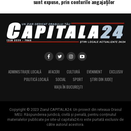
sunt expuse, prin conturile angajaților
ADMINISTRAȚIE LOCALĂ
AFACERI
CULTURĂ
EVENIMENT
EXCLUSIV
POLITICĂ LOCALĂ
SOCIAL
SPORT
ȘTIRI DIN JUDEȚ
VIAȚA ÎN BUCUREȘTI
Copyright © 2023 Ziarul CAPITALA24. Un proiect din reteaua Orasul
MEU. Răspunderea juridică, civilă și penală, pentru conținutul
materialelor publicate pe site-ul capitala24.ro este purtată exclusiv de
către autorul acestora.