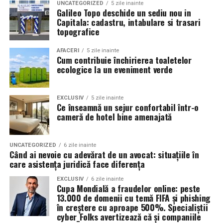
UNCATEGORIZED
5 zile inainte
Galileo Topo deschide un sediu nou in
Capitala: cadastru, intabulare si trasari
topografice
AFACERI
5 zile inainte
Cum contribuie închirierea toaletelor
ecologice la un eveniment verde
EXCLUSIV
5 zile inainte
Ce înseamnă un sejur confortabil într-o
cameră de hotel bine amenajată
UNCATEGORIZED
6 zile inainte
Când ai nevoie cu adevărat de un avocat: situațiile în
care asistența juridică face diferența
EXCLUSIV
6 zile inainte
Cupa Mondială a fraudelor online: peste
13.000 de domenii cu temă FIFA și phishing
în creștere cu aproape 500%. Specialiștii
cyber_Folks avertizează că și companiile