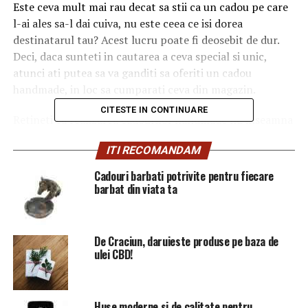
Este ceva mult mai rau decat sa stii ca un cadou pe care
l-ai ales sa-l dai cuiva, nu este ceea ce isi dorea
destinatarul tau? Acest lucru poate fi deosebit de dur.
Deci, daca sunteti in cautarea a ceva special si unic,
atunci ati putea sa va ganditi sa oferiti un cadou
handmade, in loc sa cumparati ceva din magazin.
CITESTE IN CONTINUARE
Retineti ca realizarea cadourilor handmade nu inseamna
ca acestea vor costa mai putin decat ceea ce puteti
ITI RECOMANDAM
cumpara dintr-un magazin. In special in cazul
cadourilor tricotate si crosetate, intr-adevar, ar putea
Cadouri barbati potrivite pentru fiecare
costa mai mult pentru a cumpara materiale decat
barbat din viata ta
pentru a cumpara un element realizat la magazin.
Scopul acordarii de cadouri manual este de a oferi ceva
De Craciun, daruieste produse pe baza de
personal si individual persoanei care primeste darul. S-
ulei CBD!
ar putea sa nu economisiti bani, dar veti oferi un dar
deosebit de semnificativ.
Huse moderne si de calitate pentru