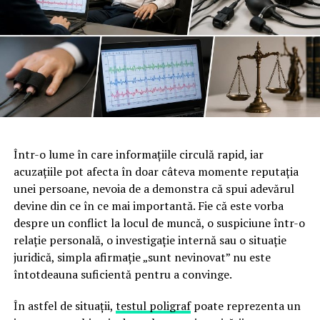
severe, obstrucției căilor respiratorii sau unei crize de
sufocare: intervenția imediată, corectă, face diferența
între o sperietură și o tragedie.
Beneficiile concrete pentru
companie ale unei echipe
instruite
Într-o lume în care informațiile circulă rapid, iar
acuzațiile pot afecta în doar câteva momente reputația
Investiția într-un program de prim ajutor nu este doar o
unei persoane, nevoia de a demonstra că spui adevărul
formalitate bifată pe lista de conformitate. Are efecte
devine din ce în ce mai importantă. Fie că este vorba
măsurabile asupra modului în care funcționează
despre un conflict la locul de muncă, o suspiciune într-o
organizația și asupra oamenilor din ea.
relație personală, o investigație internă sau o situație
juridică, simpla afirmație „sunt nevinovat” nu este
Răspuns rapid și competent
la incidente, ceea ce
întotdeauna suficientă pentru a convinge.
reduce gravitatea consecințelor și, implicit,
perioadele de absență medicală.
În astfel de situații,
testul poligraf
poate reprezenta un
Conformitate cu obligațiile de securitate și