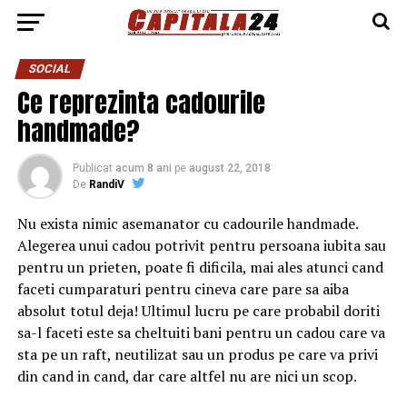
SOCIAL
Ce reprezinta cadourile
handmade?
Publicat
acum 8 ani
pe
august 22, 2018
De
RandiV
Nu exista nimic asemanator cu cadourile handmade.
Alegerea unui cadou potrivit pentru persoana iubita sau
pentru un prieten, poate fi dificila, mai ales atunci cand
faceti cumparaturi pentru cineva care pare sa aiba
absolut totul deja!
Ultimul lucru pe care probabil doriti
sa-l faceti este sa cheltuiti bani pentru un cadou care va
sta pe un raft, neutilizat sau un produs pe care va privi
din cand in cand, dar care altfel nu are nici un scop.