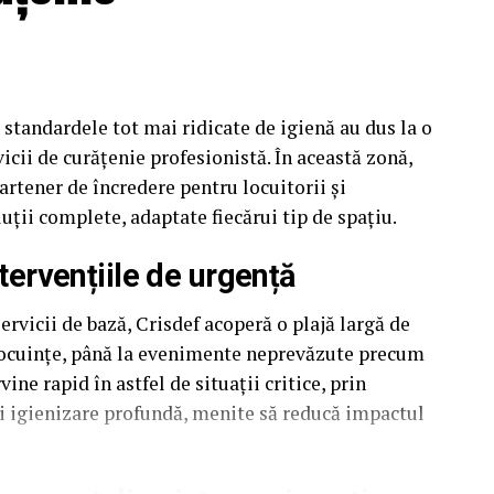
și standardele tot mai ridicate de igienă au dus la o
vicii de curățenie profesionistă. În această zonă,
artener de încredere pentru locuitorii și
luții complete, adaptate fiecărui tip de spațiu.
ntervențiile de urgență
ervicii de bază, Crisdef acoperă o plajă largă de
i locuințe, până la evenimente neprevăzute precum
ne rapid în astfel de situații critice, prin
și igienizare profundă, menite să reducă impactul