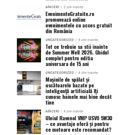
AFACERI
2 zile inainte
EvenimenteGratuite.ro
promovează online
evenimentele cu acces gratuit
din România
UNCATEGORIZED
4 zile inainte
Tot ce trebuie sa stii inainte
de Summer Well 2026. Ghidul
complet pentru editia
aniversara de 15 ani
UNCATEGORIZED
4 zile inainte
Mașinile de spălat și
uscătoarele bazate pe
inteligență artificială îți
cunosc hainele mai bine decât
tine
AFACERI
4 zile inainte
Uleiul Ravenol VMP USVO 5W30
– ce avantaje oferă și pentru
ce motoare este recomandat?