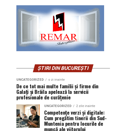
ȘTIRI DIN BUCUREȘTI
UNCATEGORIZED
o zi inainte
De ce tot mai multe familii și firme din
Galați și Brăila apelează la servicii
profesionale de curățenie
UNCATEGORIZED
2 zile inainte
Competențe verzi și digitale:
Cum pregătim tinerii din Sud-
Muntenia pentru locurile de
muncă ale viitorului