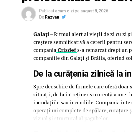
Publicat
acum o zi
pe
august 8, 2026
De
Razvan
Galați
– Ritmul alert al vieții de zi cu zi 
creștere semnificativă a cererii pentru ser
compania
Crisdef
s-a remarcat drept un p
companiile din Galați și Brăila, oferind so
De la curățenia zilnică la i
Spre deosebire de firmele care oferă doar s
situații, de la întreținerea curentă a une
inundațiile sau incendiile. Compania intervi
operațiuni complete de spălare, curățare 
vizual și structural al pagubelor.