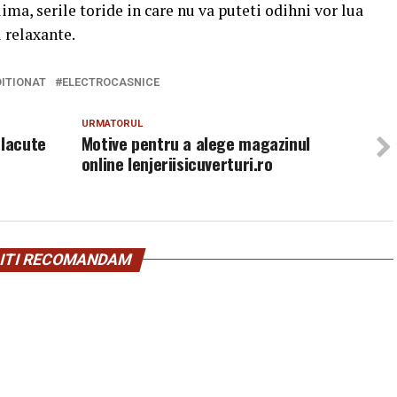
ma, serile toride in care nu va puteti odihni vor lua
i relaxante.
ITIONAT
ELECTROCASNICE
URMATORUL
placute
Motive pentru a alege magazinul
online lenjeriisicuverturi.ro
ITI RECOMANDAM