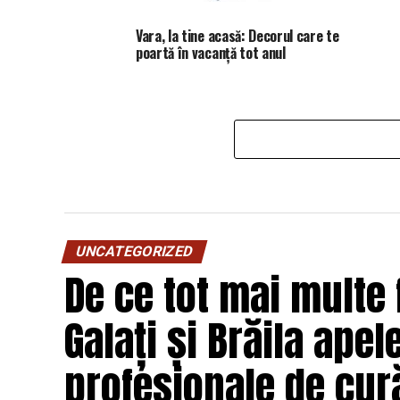
Vara, la tine acasă: Decorul care te
poartă în vacanță tot anul
UNCATEGORIZED
De ce tot mai multe f
Galați și Brăila apel
profesionale de cur