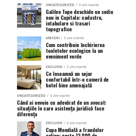
UNCATEGORIZED
5 zile inainte
Galileo Topo deschide un sediu
nou in Capitala: cadastru,
intabulare si trasari
topografice
AFACERI
5 zile inainte
Cum contribuie închirierea
toaletelor ecologice la un
eveniment verde
EXCLUSIV
5 zile inainte
Ce înseamnă un sejur
confortabil într-o cameră de
hotel bine amenajată
UNCATEGORIZED
6 zile inainte
Când ai nevoie cu adevărat de un avocat:
situațiile în care asistența juridică face
diferența
EXCLUSIV
6 zile inainte
Cupa Mondială a fraudelor
online: peste 13.000 de