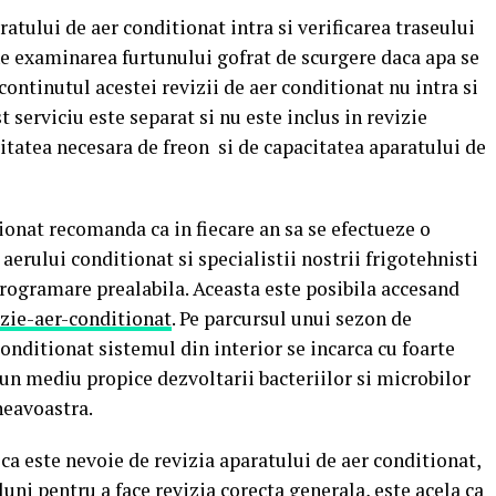
aratului de aer conditionat intra si verificarea traseului
une examinarea furtunului gofrat de scurgere daca apa se
continutul acestei revizii de aer conditionat nu intra si
 serviciu este separat si nu este inclus in revizie
titatea necesara de freon
si de capacitatea aparatului de
ionat recomanda ca in fiecare an sa se efectueze o
aerului conditionat si specialistii nostrii frigotehnisti
programare prealabila. Aceasta este posibila accesand
zie-aer-conditionat
. Pe parcursul unui sezon de
conditionat sistemul din interior se incarca cu foarte
un mediu propice dezvoltarii bacteriilor si microbilor
neavoastra.
a este nevoie de revizia aparatului de aer conditionat,
uni pentru a face revizia corecta generala, este acela ca