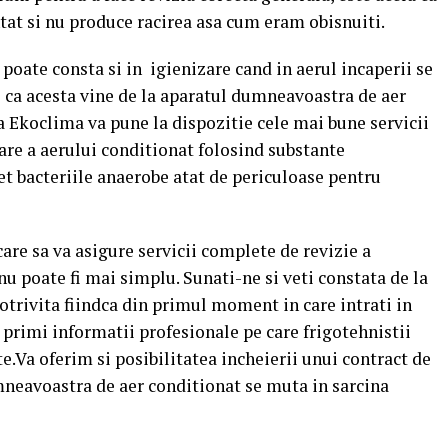
at si nu produce racirea asa cum eram obisnuiti.
 poate consta si in
igienizare cand in aerul incaperii se
 ca acesta vine de la aparatul dumneavoastra de aer
pa Ekoclima va pune la dispozitie cele mai bune servicii
zare a aerului conditionat folosind substante
t bacteriile anaerobe atat de periculoase pentru
are sa va asigure servicii complete de revizie a
nu poate fi mai simplu. Sunati-ne si veti constata de la
otrivita fiindca din primul moment in care intrati in
i primi informatii profesionale pe care frigotehnistii
te.Va oferim si posibilitatea incheierii unui contract de
umneavoastra de aer conditionat se muta in sarcina