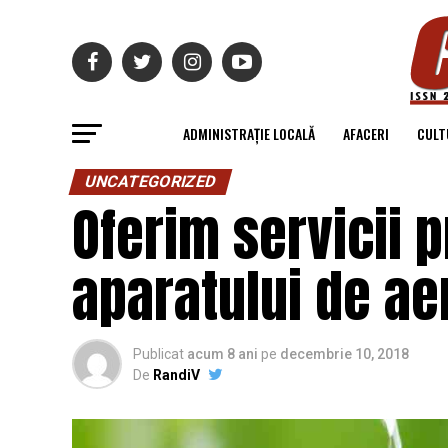
ADMINISTRAȚIE LOCALĂ
AFACERI
CULT
UNCATEGORIZED
Oferim servicii 
aparatului de ae
Publicat
acum 8 ani
pe
decembrie 10, 2018
De
RandiV