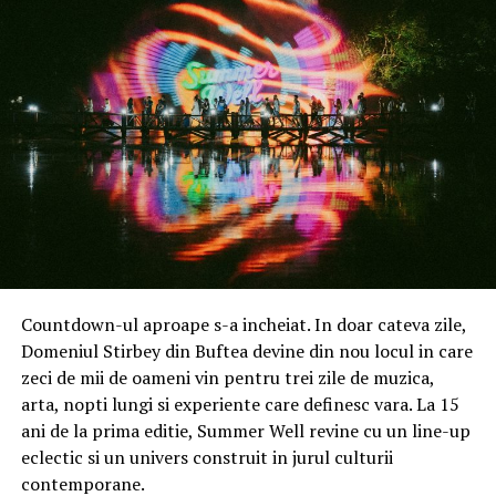
Pe langa discutiile intre participanti, schimb de
experiente si sfaturi, echipa Gomag a adus si experti in
eCommerce care sa raspunda la intrebari si sa prezinte
date si strategii testate care sa ii ajute pe cei prezenti la
aceste evenimente.
In 30 ianuarie, noua editie Gomag MeetUp Bucuresti va
continua cu un format putin diferit din moment ce va
include 3 panel-uri specifice, a cate o ora fiecare, dar si 8
speakeri cu arii diverse de specialitate.
Care e programul evenimentului?
Countdown-ul aproape s-a incheiat. In doar cateva zile,
Gomag MeetUp incepe de la ora 18:00 cu un panel
Domeniul Stirbey din Buftea devine din nou locul in care
dedicat operatiunilor de logistica in eCommerce, in care
zeci de mii de oameni vin pentru trei zile de muzica,
vor vorbi Mircea Capatina (Co-fondator Smart Bill) si
arta, nopti lungi si experiente care definesc vara. La 15
Bogdan Colceriu (CEO Frisbo E-fulfillment).
ani de la prima editie, Summer Well revine cu un line-up
eclectic si un univers construit in jurul culturii
Cu totii stim ca logistica reprezinta una dintre cele mai
contemporane.
coplesitoare griji ale unui proprietar de business, in mod