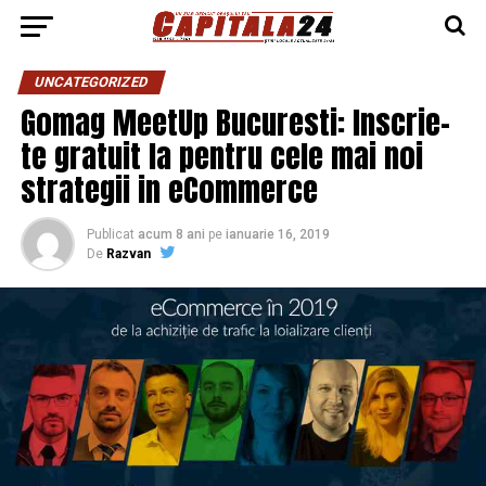
UNCATEGORIZED
Gomag MeetUp Bucuresti: Inscrie-
te gratuit la pentru cele mai noi
strategii in eCommerce
Publicat
acum 8 ani
pe
ianuarie 16, 2019
De
Razvan