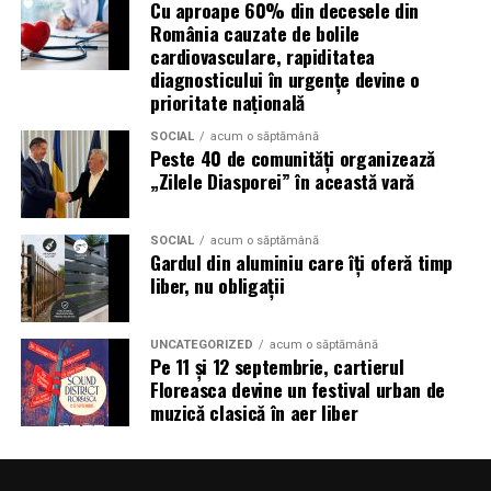
precizie centimetrică în sistemul național de referință.
Cu aproape 60% din decesele din
Stațiile totale robotizate reduc numărul de operatori
România cauzate de bolile
necesari și cresc viteza de lucru. Scanarea laser produce,
cardiovasculare, rapiditatea
diagnosticului în urgențe devine o
în câteva minute, milioane de puncte care descriu fidel o
prioritate națională
clădire sau un teren. Dronele acoperă rapid suprafețe
mari și generează ortofotoplanuri și modele digitale ale
SOCIAL
acum o săptămână
Peste 40 de comunități organizează
terenului.
„Zilele Diasporei” în această vară
Pentru client, avantajul este dublu: timp mai scurt
petrecut pe teren și o marjă de eroare mult mai mică.
SOCIAL
acum o săptămână
Pentru proiecte mari — un ansamblu rezidențial, o hală
Gardul din aluminiu care îți oferă timp
liber, nu obligații
industrială, un tronson de drum — aceste diferențe se
traduc direct în bani și în termene respectate.
UNCATEGORIZED
acum o săptămână
Recomandări înainte de a
Pe 11 și 12 septembrie, cartierul
Floreasca devine un festival urban de
începe
muzică clasică în aer liber
Indiferent de firma aleasă, câteva verificări simple
merită făcute. Persoana care execută lucrarea trebuie să