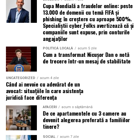
Cupa Mondială a fraudelor online: peste
A doua este suprapunerea cu imobilele vecine — situația
13.000 de domenii cu temă FIFA și
phishing în creștere cu aproape 500%.
în care două documentații cadastrale revendică, pe
Specialiștii cyber_Folks avertizează că și
hârtie, aceeași fâșie de teren. Deblocarea necesită
companiile sunt expuse, prin conturile
măsurători comparative și, uneori, acordul vecinilor.
angajaților
A treia categorie o reprezintă construcțiile edificate fără
POLITICĂ LOCALĂ
acum 5 zile
Cum a transformat Nicușor Dan o notă
autorizație sau extinderile nedeclarate, care nu apar în
de trecere într-un mesaj de stabilitate
documentația inițială. Înainte de orice tranzacție,
acestea trebuie reflectate corect în evidențe.
UNCATEGORIZED
acum 4 zile
Când ai nevoie cu adevărat de un
Echipamentele au schimbat
avocat: situațiile în care asistența
regulile jocului
juridică face diferența
AFACERI
acum o săptămână
Diferența dintre topografia de acum douăzeci de ani și
De ce apartamentele cu 3 camere au
cea de astăzi ține, în bună măsură, de tehnologie.
devenit alegerea preferată a familiilor
tinere?
Receptoarele GNSS permit determinarea poziției cu
SOCIAL
acum 7 zile