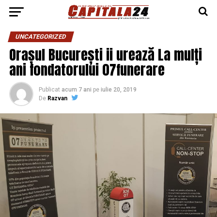
UNCATEGORIZED
Orașul București ii urează La mulți
ani fondatorului 07funerare
Publicat
acum 7 ani
pe
iulie 20, 2019
De
Razvan