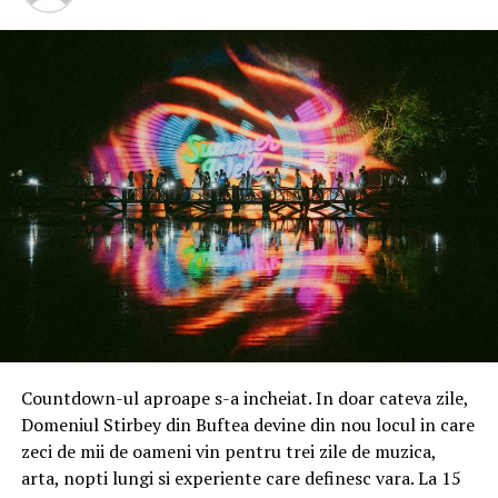
Countdown-ul aproape s-a incheiat. In doar cateva zile,
Domeniul Stirbey din Buftea devine din nou locul in care
zeci de mii de oameni vin pentru trei zile de muzica,
arta, nopti lungi si experiente care definesc vara. La 15
Alexandru Ruş este omul care anesteziaza prin tot ceea