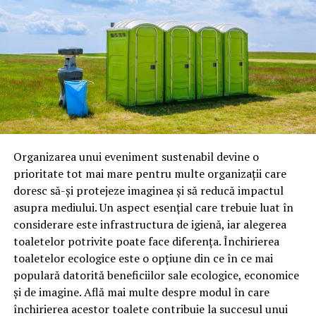
uleiuri pentru transmisii;
lichide de frână;
antigel;
lubrifianți industriali;
produse speciale pentru competiții.
Astăzi, brandul este apreciat în special pentru
tehnologiile proprii și pentru numărul mare de aprobări
Organizarea unui eveniment sustenabil devine o
OEM.
prioritate tot mai mare pentru multe organizații care
doresc să-și protejeze imaginea și să reducă impactul
Ce înseamnă Ravenol VMP?
asupra mediului. Un aspect esențial care trebuie luat în
considerare este infrastructura de igienă, iar alegerea
Denumirea
VMP
identifică o gamă de uleiuri dezvoltate
toaletelor potrivite poate face diferența. Închirierea
pentru motoare moderne care necesită performanțe
toaletelor ecologice este o opțiune din ce în ce mai
ridicate și compatibilitate cu numeroase specificații ale
populară datorită beneficiilor sale ecologice, economice
constructorilor auto.
și de imagine. Află mai multe despre modul în care
Acest produs este destinat în special motoarelor
închirierea acestor toalete contribuie la succesul unui