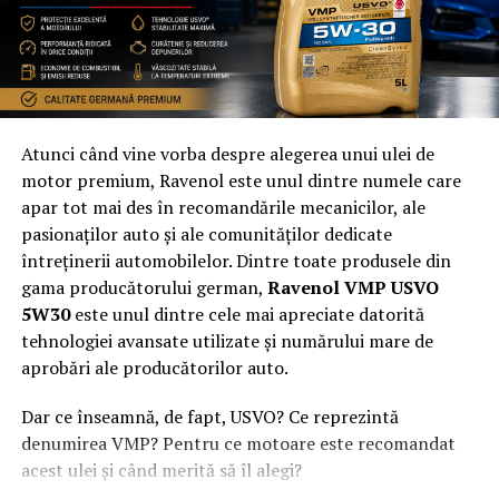
Realizatorii studiului citat afirmă că noile modele ale
mărcii coreene, precum Galaxy Watch Active 2 ar putea
face ca Samsung să-și îmbunătățească poziția la nivel
global, pe piața smartwatch-urilor, în ultimul trimestru
Atunci când vine vorba despre alegerea unui ulei de
al anului.
motor premium, Ravenol este unul dintre numele care
apar tot mai des în recomandările mecanicilor, ale
pasionaților auto și ale comunităților dedicate
întreținerii automobilelor. Dintre toate produsele din
Pe poziția a treia se află Fitbit, cu 1,6 milioane de unități
gama producătorului german,
Ravenol VMP USVO
vândute în trimestrul al treilea din 2019. Fitbit este, la
5W30
este unul dintre cele mai apreciate datorită
rândul său, în creștere, dat fiind că în aceeași perioadă
tehnologiei avansate utilizate și numărului mare de
din 2018 vânduse doar 1,5 milioane de unități. Totuși,
aprobări ale producătorilor auto.
cota sa de piață este în scădere, de la 15% anul trecut la
11,3% în acest an.
Dar ce înseamnă, de fapt, USVO? Ce reprezintă
denumirea VMP? Pentru ce motoare este recomandat
acest ulei și când merită să îl alegi?
Google a anunțat de curând achiziția Fitbit, cu obiectivul