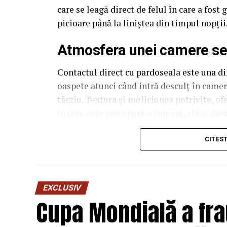
care se leagă direct de felul în care a fos
picioare până la liniștea din timpul nopții
Atmosfera unei camere se c
Contactul direct cu pardoseala este una din
oaspete atunci când intră desculț în cameră
târziu. Textura și moliciunea potrivite, of
în care este percepută o cameră, chiar dac
la alta din același lanț hotelier internațion
CITES
Dincolo de senzația tactilă, pardoseala inf
cameră cu suprafețe reci sub picioare pare,
calitatea reală a finisajelor din jur. Acea
EXCLUSIV
administratorii de hoteluri, care investesc
Cupa Mondială a fra
ca pe un detaliu secundar, rezolvat abia la
resursele rămase sunt deja limitate.