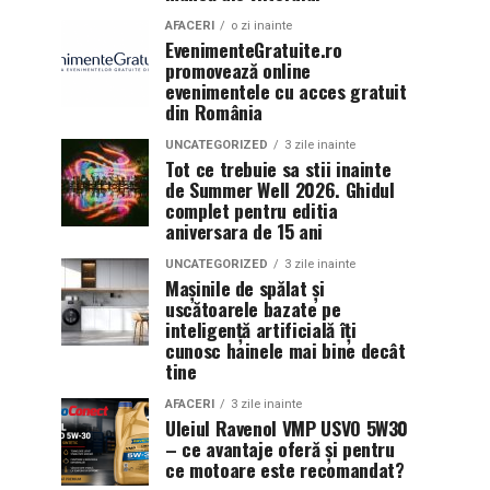
AFACERI
o zi inainte
EvenimenteGratuite.ro
promovează online
evenimentele cu acces gratuit
din România
UNCATEGORIZED
3 zile inainte
Tot ce trebuie sa stii inainte
de Summer Well 2026. Ghidul
complet pentru editia
aniversara de 15 ani
UNCATEGORIZED
3 zile inainte
Mașinile de spălat și
uscătoarele bazate pe
inteligență artificială îți
cunosc hainele mai bine decât
tine
AFACERI
3 zile inainte
Uleiul Ravenol VMP USVO 5W30
– ce avantaje oferă și pentru
ce motoare este recomandat?