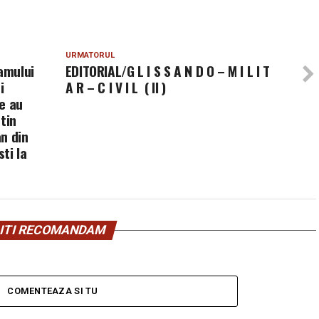
URMATORUL
ramului
EDITORIAL/G L I S S A N D O – M I L I T
i
A R – C I V I L ( II )
e au
tin
n din
ti la
ITI RECOMANDAM
COMENTEAZA SI TU