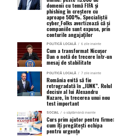
domenii cu temă FIFA și
phishing în creștere cu
aproape 500%. Specialiștii
cyber_Folks avertizează că și
companiile sunt expuse, prin
conturile angajaților
POLITICĂ LOCALĂ
6 zile inainte
Cum a transformat Nicușor
Dan o notă de trecere într-un
mesaj de stabilitate
POLITICĂ LOCALĂ
7 zile inainte
România evită să fie
retrogradată în „JUNK”. Rolul
decisiv al lui Alexandru
Nazare, în trecerea unui nou
test important
SOCIAL
o săptămână inainte
Curs prim ajutor pentru firme:
cum îți pregătești echipa
pentru urgențe