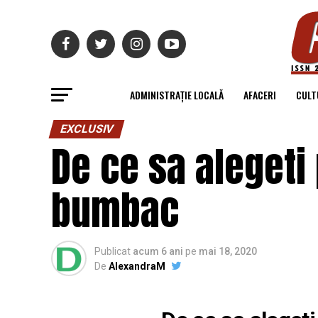
ADMINISTRAȚIE LOCALĂ
AFACERI
CULT
EXCLUSIV
De ce sa aleget
bumbac
Publicat
acum 6 ani
pe
mai 18, 2020
De
AlexandraM