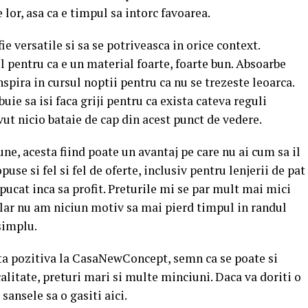
lor, asa ca e timpul sa intorc favoarea.
e versatile si sa se potriveasca in orice context.
pentru ca e un material foarte, foarte bun. Absoarbe
spira in cursul noptii pentru ca nu se trezeste leoarca.
uie sa isi faca griji pentru ca exista cateva reguli
ut nicio bataie de cap din acest punct de vedere.
une, acesta fiind poate un avantaj pe care nu ai cum sa il
use si fel si fel de oferte, inclusiv pentru lenjerii de pat
pucat inca sa profit. Preturile mi se par mult mai mici
clar nu am niciun motiv sa mai pierd timpul in randul
simplu.
ta pozitiva la CasaNewConcept, semn ca se poate si
calitate, preturi mari si multe minciuni. Daca va doriti o
 sansele sa o gasiti aici.