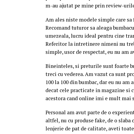
m-au ajutat pe mine prin review-urile 
Am ales niste modele simple care sa fi
Recomand tuturor sa aleaga bumbacul 
umezeala, lucru ideal pentru cine tran
Referitor la intretinere nimeni nu treb
simple, usor de respectat, eu nu am av
Bineinteles, si preturile sunt foarte b
treci cu vederea. Am vazut ca sunt prop
100 la 100 din bumbac, dar eu nu am a
decat cele practicate in magazine si 
acestora cand online imi e mult mai 
Personal am avut parte de o experien
altfel, nu cu produse fake, de o slaba 
lenjerie de pat de calitate, aveti toate