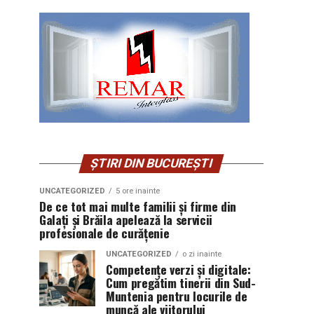
ȘTIRI DIN BUCUREȘTI
UNCATEGORIZED
5 ore inainte
De ce tot mai multe familii și firme din
Galați și Brăila apelează la servicii
profesionale de curățenie
UNCATEGORIZED
o zi inainte
Competențe verzi și digitale:
Cum pregătim tinerii din Sud-
Muntenia pentru locurile de
muncă ale viitorului