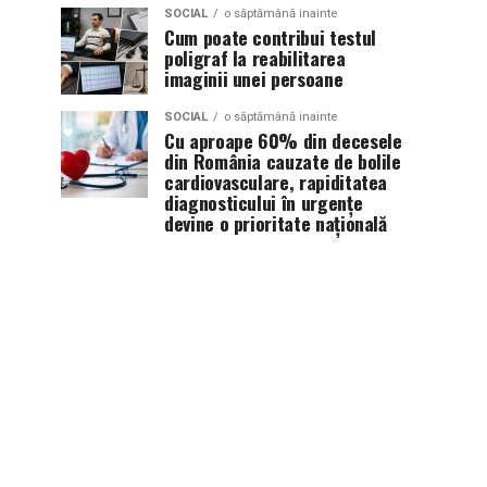
SOCIAL
o săptămână inainte
Cum poate contribui testul
poligraf la reabilitarea
imaginii unei persoane
SOCIAL
o săptămână inainte
Cu aproape 60% din decesele
din România cauzate de bolile
cardiovasculare, rapiditatea
diagnosticului în urgențe
devine o prioritate națională