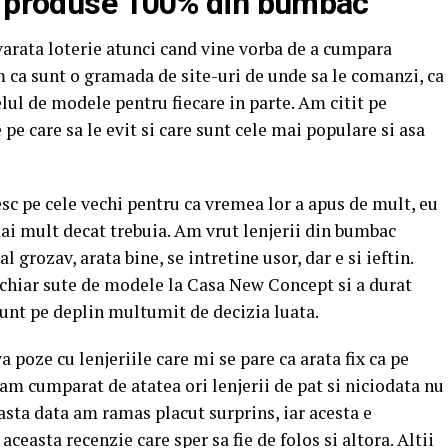
ti produse 100% din bumbac
arata loterie atunci cand vine vorba de a cumpara
m ca sunt o gramada de site-uri de unde sa le comanzi, ca
elul de modele pentru fiecare in parte. Am citit pe
e care sa le evit si care sunt cele mai populare si asa
esc pe cele vechi pentru ca vremea lor a apus de mult, eu
ai mult decat trebuia. Am vrut lenjerii din bumbac
 grozav, arata bine, se intretine usor, dar e si ieftin.
 chiar sute de modele la Casa New Concept si a durat
unt pe deplin multumit de decizia luata.
 poze cu lenjeriile care mi se pare ca arata fix ca pe
am cumparat de atatea ori lenjerii de pat si niciodata nu
asta data am ramas placut surprins, iar acesta e
aceasta recenzie care sper sa fie de folos si altora. Altii