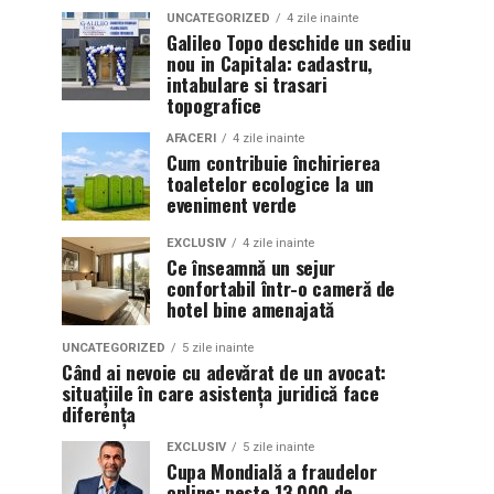
UNCATEGORIZED
4 zile inainte
Galileo Topo deschide un sediu
nou in Capitala: cadastru,
intabulare si trasari
topografice
AFACERI
4 zile inainte
Cum contribuie închirierea
toaletelor ecologice la un
eveniment verde
EXCLUSIV
4 zile inainte
Ce înseamnă un sejur
confortabil într-o cameră de
hotel bine amenajată
UNCATEGORIZED
5 zile inainte
Când ai nevoie cu adevărat de un avocat:
situațiile în care asistența juridică face
diferența
EXCLUSIV
5 zile inainte
Cupa Mondială a fraudelor
online: peste 13.000 de