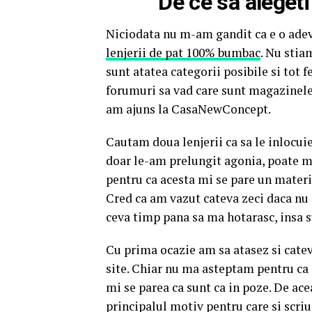
De ce sa alege
Niciodata nu m-am gandit ca e o adev
lenjerii de pat 100% bumbac
. Nu stia
sunt atatea categorii posibile si tot f
forumuri sa vad care sunt magazinele p
am ajuns la CasaNewConcept.
Cautam doua lenjerii ca sa le inlocui
doar le-am prelungit agonia, poate m
pentru ca acesta mi se pare un material
Cred ca am vazut cateva zeci daca nu
ceva timp pana sa ma hotarasc, insa s
Cu prima ocazie am sa atasez si cateva
site. Chiar nu ma asteptam pentru ca 
mi se parea ca sunt ca in poze. De ace
principalul motiv pentru care si scriu 