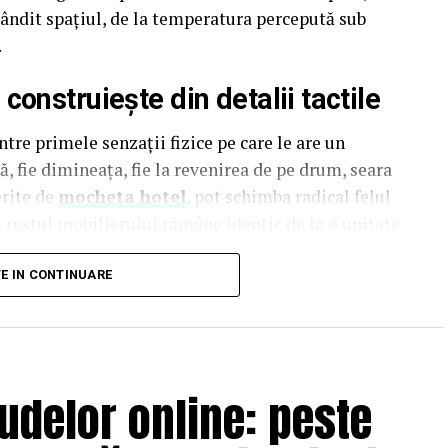
t gândit spațiul, de la temperatura percepută sub
.
onstruiește din detalii tactile
tre primele senzații fizice pe care le are un
, fie dimineața, fie la revenirea de pe drum, seara
erite de
mocheta hotel
, pot schimba radical felul
ă restul mobilierului rămâne identic de la o unitate
al.
TE IN CONTINUARE
luențează și percepția termică a spațiului. O
 subiectiv, mai puțin îngrijită, indiferent de
stă diferență de percepție este adesea subestimată de
 mult în mobilier și decor, dar tratează pardoseala
udelor online: peste
 finalul bugetului de amenajare, atunci când