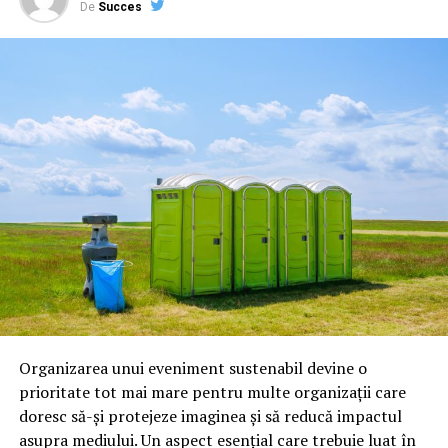
folosirea de zi cu zi, cât și în motorsport.
De
Succes
Ravenol produce:
uleiuri pentru motoare pe benzină;
uleiuri pentru motoare diesel;
uleiuri pentru transmisii;
lichide de frână;
antigel;
lubrifianți industriali;
produse speciale pentru competiții.
Astăzi, brandul este apreciat în special pentru
tehnologiile proprii și pentru numărul mare de aprobări
Organizarea unui eveniment sustenabil devine o
OEM.
prioritate tot mai mare pentru multe organizații care
doresc să-și protejeze imaginea și să reducă impactul
Ce înseamnă Ravenol VMP?
asupra mediului. Un aspect esențial care trebuie luat în