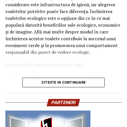
considerare este infrastructura de igienă, iar alegerea
Denumirea
VMP
identifică o gamă de uleiuri dezvoltate
toaletelor potrivite poate face diferența. Închirierea
pentru motoare moderne care necesită performanțe
toaletelor ecologice este o opțiune din ce în ce mai
ridicate și compatibilitate cu numeroase specificații ale
populară datorită beneficiilor sale ecologice, economice
constructorilor auto.
și de imagine. Află mai multe despre modul în care
Acest produs este destinat în special motoarelor
închirierea acestor toalete contribuie la succesul unui
moderne pe benzină și diesel, inclusiv celor echipate cu:
eveniment verde și la promovarea unui comportament
responsabil din punct de vedere ecologic.
turbocompresor;
Economii de costuri pe termen lung
filtru de particule DPF;
Unul dintre cele mai mari avantaje ale activității
catalizatoare moderne;
CITESTE IN CONTINUARE
de
închiriere toalete ecologice
este economia de costuri.
sisteme Start-Stop.
Deși există un cost inițial pentru închirierea acestora, pe
termen lung, aceasta este o opțiune mai rentabilă decât
Ce înseamnă USVO?
PARTENERI
construirea unei infrastructuri permanente de toalete.
Una dintre cele mai importante caracteristici ale acestui
Toaletele ecologice nu necesită conexiuni complexe la
ulei este tehnologia
USVO
.
rețelele de apă sau canalizare, ceea ce înseamnă că nu
trebuie să investești în aceste infrastructuri
USVO vine de la: