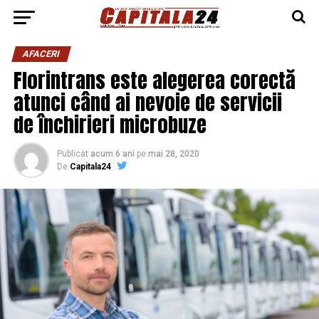
AFACERI
Florintrans este alegerea corectă
atunci când ai nevoie de servicii
de închirieri microbuze
Publicat
acum 6 ani
pe
mai 28, 2020
De
Capitala24