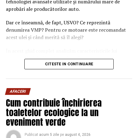
tehnologiei avansate utilizate și numărului mare de
aprobări ale producătorilor auto.
Dar ce înseamnă, de fapt, USVO? Ce reprezintă
denumirea VMP? Pentru ce motoare este recomandat
acest ulei și când merită să îl alegi?
În acest ghid complet analizăm caracteristicile lui
Ravenol VMP USVO 5W30 și explicăm de ce este
CITESTE IN CONTINUARE
considerat unul dintre cele mai performante uleiuri de
motor disponibile în prezent.
Ce este Ravenol?
AFACERI
Ravenol este un producător german de lubrifianți
Cum contribuie închirierea
fondat în anul 1946 și recunoscut la nivel internațional
toaletelor ecologice la un
pentru dezvoltarea de
uleiuri de motor premium
.
eveniment verde
Compania investește constant în cercetare și
dezvoltare, iar produsele sale sunt utilizate atât în
Publicat
acum 5 zile
pe
august 4, 2026