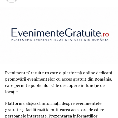
Pentru persoanele care îşi doresc să aibă cele mai bune
clipe alături de prieteni sau fac parte dintr-un grup
numeros, serviciile noastre de închirieri microbuze sunt
cele mai potrivite pentr vacanţe de neuitat. Toţi şoferii
noştri sunt selectaţi cu atenţie pentru că scopul nostru
este să vă oferim cele mai bune servicii. Din acest motiv,
am ales exclusiv şoferi profesionişti care au o
exeperienta îndelungată, pentr a fi siguri că nu există
îndoieli cu privire la profesionalismul lor.
De asemenea, toate microbuzele oferite sunt supuse
EvenimenteGratuite.ro este o platformă online dedicată
inspecţiilor tehnice amănunţite, înainte de curse.
promovării evenimentelor cu acces gratuit din România,
Acestea se fac remarcate prin cele mai bune condiţii şi
care permite publicului să le descopere în funcție de
oferă un plus de confort şi de eleganţă tuturor
locație.
pasagerilor care aleg să călătorească alături de noi.
Platforma afișează informații despre evenimentele
Persoanele care aleg să lucreze cu noi pot să beneficieze
gratuite și facilitează identificarea acestora de către
de cele mai bune oferte atunci când organizează grupuri
persoanele interesate. Prezentarea informațiilor