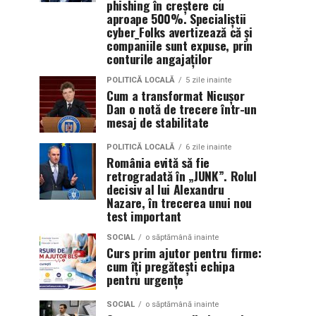
phishing în creștere cu
aproape 500%. Specialiștii
cyber_Folks avertizează că și
companiile sunt expuse, prin
conturile angajaților
POLITICĂ LOCALĂ
5 zile inainte
Cum a transformat Nicușor
Dan o notă de trecere într-un
mesaj de stabilitate
POLITICĂ LOCALĂ
6 zile inainte
România evită să fie
retrogradată în „JUNK”. Rolul
decisiv al lui Alexandru
Nazare, în trecerea unui nou
test important
SOCIAL
o săptămână inainte
Curs prim ajutor pentru firme:
cum îți pregătești echipa
pentru urgențe
SOCIAL
o săptămână inainte