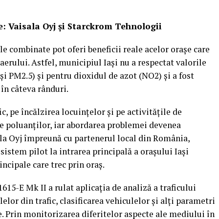
: Vaisala Oyj și Starckrom Tehnologii
le combinate pot oferi beneficii reale acelor orașe care
erului. Astfel, municipiul Iași nu a respectat valorile
i PM2.5) și pentru dioxidul de azot (NO2) și a fost
în câteva rânduri.
ic, pe încălzirea locuințelor și pe activitățile de
ale poluanților, iar abordarea problemei devenea
la Oyj împreună cu partenerul local din România,
 sistem pilot la intrarea principală a orașului Iași
ncipale care trec prin oraș.
615-E Mk II a rulat aplicația de analiză a traficului
or din trafic, clasificarea vehiculelor și alți parametri
ie. Prin monitorizarea diferitelor aspecte ale mediului în