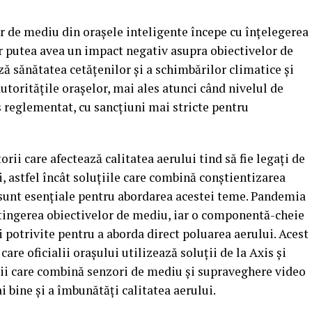
r de mediu din orașele inteligente începe cu înțelegerea
 ar putea avea un impact negativ asupra obiectivelor de
ză sănătatea cetățenilor și a schimbărilor climatice și
oritățile orașelor, mai ales atunci când nivelul de
s reglementat, cu sancțiuni mai stricte pentru
torii care afectează calitatea aerului tind să fie legați de
ui, astfel încât soluțiile care combină conștientizarea
 sunt esențiale pentru abordarea acestei teme. Pandemia
atingerea obiectivelor de mediu, iar o componentă-cheie
i potrivite pentru a aborda direct poluarea aerului. Acest
are oficialii orașului utilizează soluții de la Axis și
ții care combină senzori de mediu și supraveghere video
i bine și a îmbunătăți calitatea aerului.