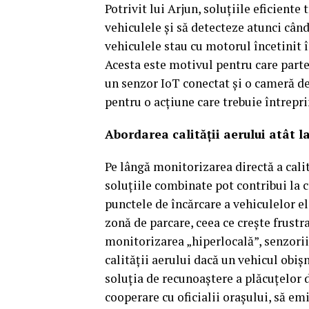
Potrivit lui Arjun, soluțiile eficiente
vehiculele și să detecteze atunci cân
vehiculele stau cu motorul încetinit 
Acesta este motivul pentru care parten
un senzor IoT conectat și o cameră d
pentru o acțiune care trebuie întrepri
Abordarea calității aerului atât la 
Pe lângă monitorizarea directă a calită
soluțiile combinate pot contribui la c
punctele de încărcare a vehiculelor el
zonă de parcare, ceea ce crește frustr
monitorizarea „hiperlocală”, senzorii
calității aerului dacă un vehicul obi
soluția de recunoaștere a plăcuțelor d
cooperare cu oficialii orașului, să e