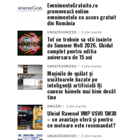
EvenimenteGratuite.ro
promovează online
evenimentele cu acces gratuit
din România
UNCATEGORIZED
3 zile inainte
Tot ce trebuie sa stii inainte
de Summer Well 2026. Ghidul
complet pentru editia
aniversara de 15 ani
UNCATEGORIZED
3 zile inainte
Mașinile de spălat și
uscătoarele bazate pe
inteligență artificială îți
cunosc hainele mai bine decât
tine
AFACERI
3 zile inainte
Uleiul Ravenol VMP USVO 5W30
– ce avantaje oferă și pentru
ce motoare este recomandat?
UNCATEGORIZED
3 zile inainte