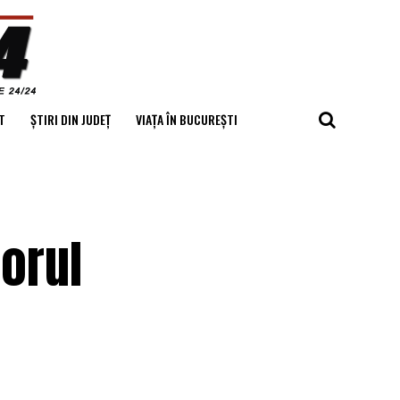
T
ȘTIRI DIN JUDEȚ
VIAȚA ÎN BUCUREȘTI
torul