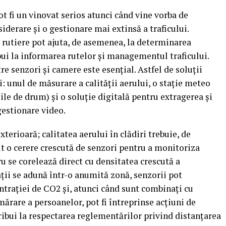
t fi un vinovat serios atunci când vine vorba de
siderare și o gestionare mai extinsă a traficului.
 rutiere pot ajuta, de asemenea, la determinarea
bui la informarea rutelor și managementul traficului.
re senzori și camere este esențial. Astfel de soluții
i: unul de măsurare a calității aerului, o stație meteo
le de drum) și o soluție digitală pentru extragerea și
gestionare video.
terioară; calitatea aerului în clădiri trebuie, de
t o cerere crescută de senzori pentru a monitoriza
u se corelează direct cu densitatea crescută a
ții se adună într-o anumită zonă, senzorii pot
trației de CO2 și, atunci când sunt combinați cu
rare a persoanelor, pot fi întreprinse acțiuni de
ribui la respectarea reglementărilor privind distanțarea