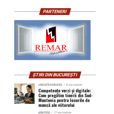
PARTENERI
ȘTIRI DIN BUCUREȘTI
UNCATEGORIZED
8 ore inainte
Competențe verzi și digitale:
Cum pregătim tinerii din Sud-
Muntenia pentru locurile de
muncă ale viitorului
AFACERI
17 ore inainte