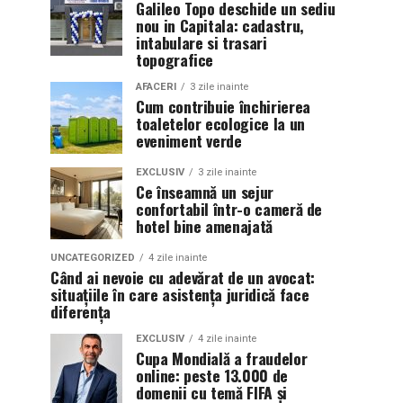
Galileo Topo deschide un sediu
nou in Capitala: cadastru,
intabulare si trasari
topografice
AFACERI
3 zile inainte
Cum contribuie închirierea
toaletelor ecologice la un
eveniment verde
EXCLUSIV
3 zile inainte
Ce înseamnă un sejur
confortabil într-o cameră de
hotel bine amenajată
UNCATEGORIZED
4 zile inainte
Când ai nevoie cu adevărat de un avocat:
situațiile în care asistența juridică face
diferența
EXCLUSIV
4 zile inainte
Cupa Mondială a fraudelor
online: peste 13.000 de
domenii cu temă FIFA și