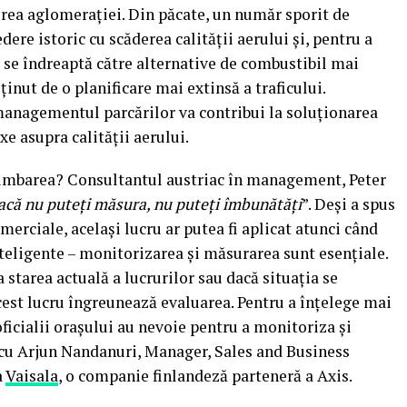
erea aglomerației. Din păcate, un număr sporit de
dere istoric cu scăderea calității aerului și, pentru a
 se îndreaptă către alternative de combustibil mai
ținut de o planificare mai extinsă a traficului.
 managementul parcărilor va contribui la soluționarea
e asupra calității aerului.
chimbarea? Consultantul austriac în management, Peter
acă nu puteți măsura, nu puteți îmbunătăți
”. Deși a spus
merciale, același lucru ar putea fi aplicat atunci când
teligente – monitorizarea și măsurarea sunt esențiale.
a starea actuală a lucrurilor sau dacă situația se
est lucru îngreunează evaluarea. Pentru a înțelege mai
ficialii orașului au nevoie pentru a monitoriza și
cu Arjun Nandanuri, Manager, Sales and Business
a
Vaisala
, o companie finlandeză parteneră a Axis.