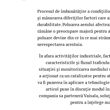
Procesul de îmbunătățire a condițiilo
și măsurarea diferiților factori care
durabilitate. Poluarea aerului afectea
rămâne o preocupare majoră pentru aut
poluare devine din ce în ce mai strân
nerespectarea acestuia.
În afara activităților industriale, fac
caracteristicile și fluxul traficul
situației și monitorizarea mediului
a acționat ca un catalizator pentru 
va fi punerea în aplicare a tehnologie
articol pune în discuție modul în c
compania sa parteneră Vaisala, solu
pentru a înțelege ma