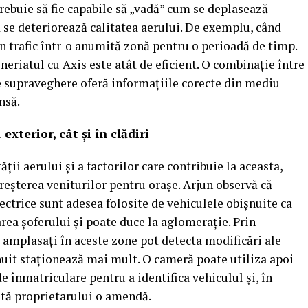
 trebuie să fie capabile să „vadă” cum se deplasează
d se deteriorează calitatea aerului. De exemplu, când
în trafic într-o anumită zonă pentru o perioadă de timp.
eriatul cu Axis este atât de eficient. O combinație între
e supraveghere oferă informațiile corecte din mediu
nsă.
exterior, cât și în clădiri
ții aerului și a factorilor care contribuie la aceasta,
reșterea veniturilor pentru orașe. Arjun observă că
ectrice sunt adesea folosite de vehiculele obișnuite ca
area șoferului și poate duce la aglomerație. Prin
 amplasați în aceste zone pot detecta modificări ale
șnuit staționează mai mult. O cameră poate utiliza apoi
e înmatriculare pentru a identifica vehiculul și, în
mită proprietarului o amendă.