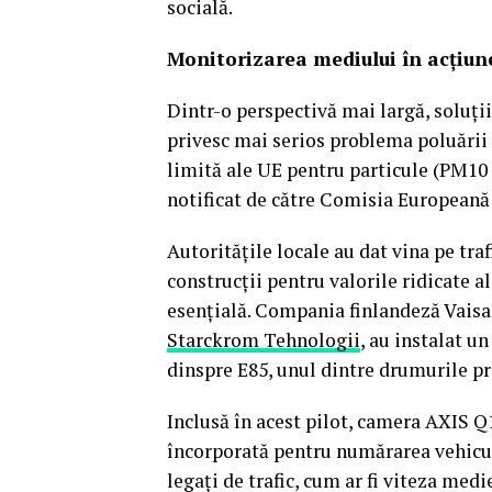
socială.
Monitorizarea mediului în acțiune
Dintr-o perspectivă mai largă, soluții
privesc mai serios problema poluării a
limită ale UE pentru particule (PM10 ș
notificat de către Comisia Europeană 
Autoritățile locale au dat vina pe traf
construcții pentru valorile ridicate 
esențială. Compania finlandeză Vaisa
Starckrom Tehnologii
, au instalat un
dinspre E85, unul dintre drumurile pri
Inclusă în acest pilot, camera AXIS Q1
încorporată pentru numărarea vehiculel
legați de trafic, cum ar fi viteza med