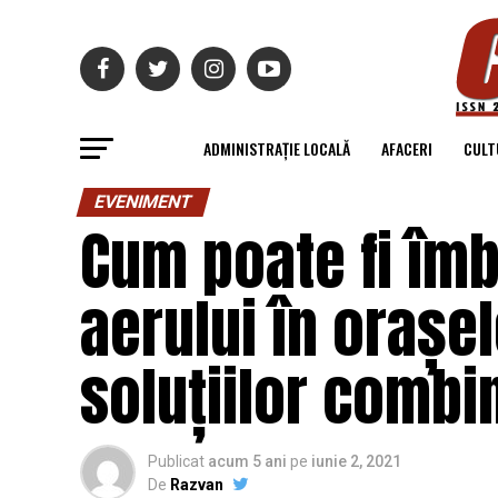
ADMINISTRAȚIE LOCALĂ
AFACERI
CULT
EVENIMENT
Cum poate fi îmb
aerului în orașel
soluțiilor combi
Publicat
acum 5 ani
pe
iunie 2, 2021
De
Razvan