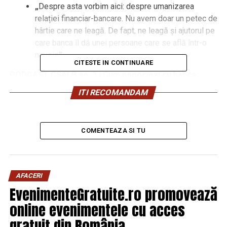
„
Despre asta vorbim aici: despre umanizarea
relației financiar-bancare. Nu avem doar un petec de
hârtie care ne leagă. De fapt, ne leagă și ajutorul pe
care banca îl dă unei persoane care se află într-o
nevoie
”
CITESTE IN CONTINUARE
PODCAST CSALB ep. 3 | Cum negociezi cu banca
„povara unei bucurii”?
ITI RECOMANDAM
COMENTEAZA SI TU
AFACERI
EvenimenteGratuite.ro promovează
online evenimentele cu acces
gratuit din România