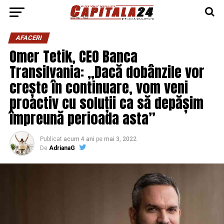
AFACERI
Omer Tetik, CEO Banca
Transilvania: „Dacă dobânzile vor
crește în continuare, vom veni
proactiv cu soluții ca să depășim
împreună perioada asta”
Publicat
acum 4 ani
pe
mai 3, 2022
De
AdrianaG