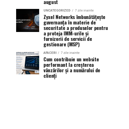
august
UNCATEGORIZED
7 zile inainte
Zyxel Networks îmbunătățește
guvernanța în materie de
securitate a produselor pentru
a proteja IMM-urile și
furnizorii de servicii de
gestionare (MSP)
AFACERI
7 zile inainte
Cum contribuie un website
performant la creșterea
vânzărilor și a numărului de
clienți