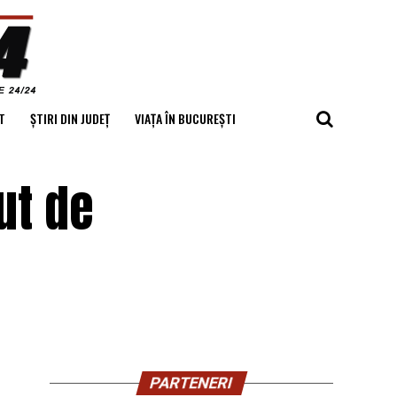
T
ȘTIRI DIN JUDEȚ
VIAȚA ÎN BUCUREȘTI
ut de
PARTENERI