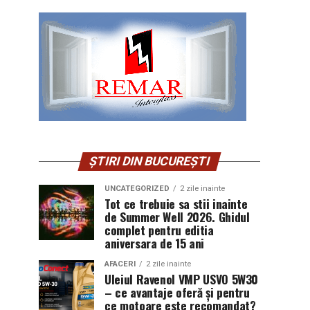
ȘTIRI DIN BUCUREȘTI
UNCATEGORIZED
2 zile inainte
Tot ce trebuie sa stii inainte
de Summer Well 2026. Ghidul
complet pentru editia
aniversara de 15 ani
AFACERI
2 zile inainte
Uleiul Ravenol VMP USVO 5W30
– ce avantaje oferă și pentru
ce motoare este recomandat?