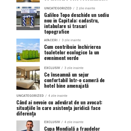
UNCATEGORIZED
2 zile inainte
Galileo Topo deschide un sediu
nou in Capitala: cadastru,
intabulare si trasari
topografice
AFACERI
3 zile inainte
Cum contribuie închirierea
toaletelor ecologice la un
eveniment verde
EXCLUSIV
3 zile inainte
Ce înseamnă un sejur
confortabil într-o cameră de
hotel bine amenajată
UNCATEGORIZED
4 zile inainte
Când ai nevoie cu adevărat de un avocat:
situațiile în care asistența juridică face
diferența
EXCLUSIV
4 zile inainte
Cupa Mondială a fraudelor