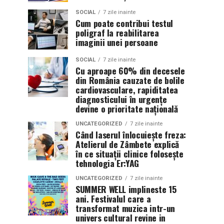
SOCIAL
7 zile inainte
Cum poate contribui testul
poligraf la reabilitarea
imaginii unei persoane
SOCIAL
7 zile inainte
Cu aproape 60% din decesele
din România cauzate de bolile
cardiovasculare, rapiditatea
diagnosticului în urgențe
devine o prioritate națională
UNCATEGORIZED
7 zile inainte
Când laserul înlocuiește freza:
Atelierul de Zâmbete explică
în ce situații clinice folosește
tehnologia Er:YAG
UNCATEGORIZED
7 zile inainte
SUMMER WELL implineste 15
ani. Festivalul care a
transformat muzica intr-un
univers cultural revine in