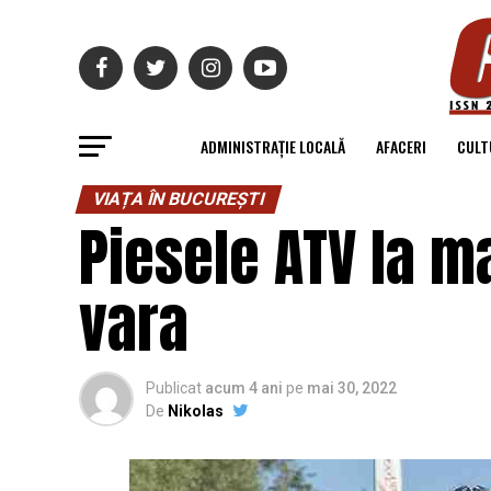
ADMINISTRAȚIE LOCALĂ
AFACERI
CULT
VIAȚA ÎN BUCUREȘTI
Piesele ATV la m
vara
Publicat
acum 4 ani
pe
mai 30, 2022
De
Nikolas