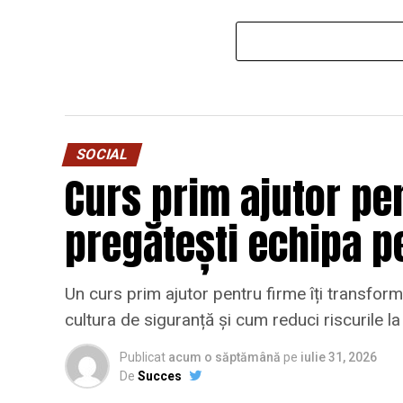
SOCIAL
Curs prim ajutor pen
pregătești echipa p
Un curs prim ajutor pentru firme îți transformă
cultura de siguranță și cum reduci riscurile l
Publicat
acum o săptămână
pe
iulie 31, 2026
De
Succes