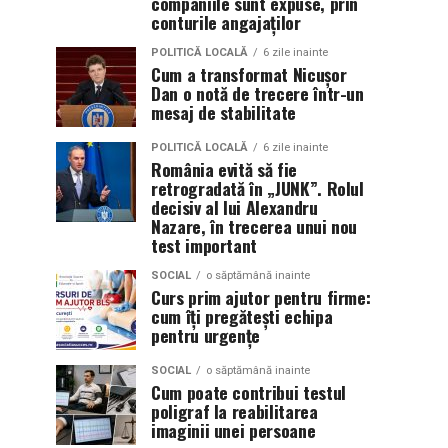
companiile sunt expuse, prin
conturile angajaților
POLITICĂ LOCALĂ
6 zile inainte
Cum a transformat Nicușor
Dan o notă de trecere într-un
mesaj de stabilitate
POLITICĂ LOCALĂ
6 zile inainte
România evită să fie
retrogradată în „JUNK”. Rolul
decisiv al lui Alexandru
Nazare, în trecerea unui nou
test important
SOCIAL
o săptămână inainte
Curs prim ajutor pentru firme:
cum îți pregătești echipa
pentru urgențe
SOCIAL
o săptămână inainte
Cum poate contribui testul
poligraf la reabilitarea
imaginii unei persoane