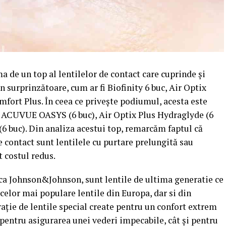
ma de un top al lentilelor de contact care cuprinde și
 surprinzătoare, cum ar fi Biofinity 6 buc, Air Optix
fort Plus. În ceea ce privește podiumul, acesta este
i ACUVUE OASYS (6 buc), Air Optix Plus Hydraglyde (6
6 buc). Din analiza acestui top, remarcăm faptul că
de contact sunt lentilele cu purtare prelungită sau
t costul redus.
a Johnson&Johnson, sunt lentile de ultima generatie ce
 celor mai populare lentile din Europa, dar si din
ație de lentile special create pentru un confort extrem
, pentru asigurarea unei vederi impecabile, cât și pentru