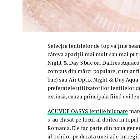
Selecția lentilelor de top va ține sea
câteva apariții mai mult sau mai puțin
Night & Day 3 buc ori Dailies Aquacom
compus din mărci populare, cum ar f
buc) sau Air Optix Night & Day Aqua (
preferatele utilizatorilor lentilelor 
extinsă, cauza principală fiind eviden
ACUVUE OASYS lentile bilunare
marc
s-au clasat pe locul al doilea in topul
Romania. Ele fac parte din noua gener
al ochilor pe durata unei zile intregi