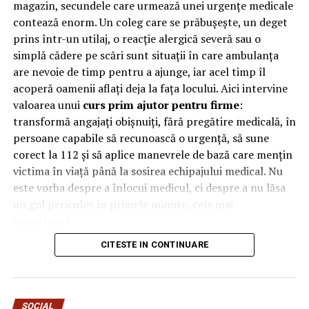
magazin, secundele care urmează unei urgențe medicale
de stat.
contează enorm. Un coleg care se prăbușește, un deget
prins într-un utilaj, o reacție alergică severă sau o
Statisticile spun că în România sunt aproximativ 12
simplă cădere pe scări sunt situații în care ambulanța
milioane de locuințe.
are nevoie de timp pentru a ajunge, iar acel timp îl
acoperă oamenii aflați deja la fața locului. Aici intervine
În momentul în care scriu acest articol,
un sistem
valoarea unui
curs prim ajutor pentru firme
:
fotovoltaic de 5.4kw costă aproximativ 7.038 euro „la
transformă angajați obișnuiți, fără pregătire medicală, în
cheie”
, 100% funcțional, cu dosar de prosumator
persoane capabile să recunoască o urgență, să sune
întocmit, cu transmiterea energiei în rețea, recuperarea
corect la 112 și să aplice manevrele de bază care mențin
acesteia când îți este necesară, compensarea facturilor.
victima în viață până la sosirea echipajului medical. Nu
Practic, salvarea de la dezastru,
salvarea de la a plăti
este vorba despre a înlocui medicul, ci despre a nu lăsa
nelimitat facturi abuziv pompate,
facturi crescute
un gol periculos în primele minute, cele mai
artificial de șmecheri, samsari de nivel mare.
importante.
Bun, să trecem la calcule:
CITESTE IN CONTINUARE
De ce contează primele minute
12 milioane de locuințe x 7.038 euro
= 84.456.000.000
la locul de muncă
euro,
adică puțin peste 84 miliarde euro.
SOCIAL