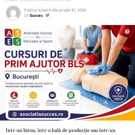
procedat altfel. Cum?
Publicat
acum 6 zile
pe
iulie 31, 2026
1. Sisteme fotovoltaice de 5.4kw, similar cu cel de
De
Succes
mai jos.
Într-un birou, într-o hală de producție sau într-un
Pentru fiecare locuință din România, 100% subvenționat