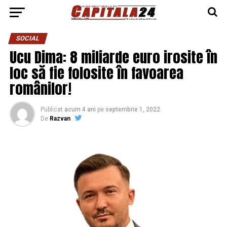
SOCIAL
Ucu Dima: 8 miliarde euro irosite în
loc să fie folosite în favoarea
românilor!
Publicat
acum 4 ani
pe
septembrie 1, 2022
De
Razvan