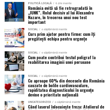
câștiga aprecierea publicului.
POLITICĂ LOCALĂ
6 zile inainte
Volkswagen;
România evită să fie retrogradată în
„JUNK”. Rolul decisiv al lui Alexandru
Aceasta nu doar că îmbunătățește percepția față de
Audi;
Nazare, în trecerea unui nou test
eveniment, dar poate și atrage mai mulți participanți
important
Skoda;
care sunt interesați de susținerea unor cauze ecologice.
Promovând un eveniment “verde”, organizatorii pot
SOCIAL
o săptămână inainte
Seat;
Curs prim ajutor pentru firme: cum îți
atrage atenția asupra angajamentului față de protejarea
pregătești echipa pentru urgențe
Porsche;
mediului și față de responsabilitatea socială.
Opel;
Participanții vor aprecia cu siguranță faptul că
SOCIAL
o săptămână inainte
Cum poate contribui testul poligraf la
Ford;
organizatorii au ales să adopte soluții care protejează
reabilitarea imaginii unei persoane
natura. De asemenea, acest lucru poate contribui la
Renault și altele.
creșterea reputației evenimentului și la creșterea
Compatibilitatea exactă trebuie verificată întotdeauna
numărului de participanți în edițiile viitoare.
SOCIAL
o săptămână inainte
Cu aproape 60% din decesele din România
în manualul vehiculului sau în documentația tehnică a
cauzate de bolile cardiovasculare,
producătorului.
Confortul participanților
rapiditatea diagnosticului în urgențe
devine o prioritate națională
Este potrivit pentru motoarele diesel?
Deși un eveniment verde presupune economii de costuri
UNCATEGORIZED
o săptămână inainte
și un impact pozitiv asupra mediului, nu trebuie să se
Da.
Când laserul înlocuiește freza: Atelierul de
facă compromisuri în ceea ce privește confortul