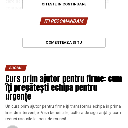
care ne securizăm bunurile cu printr-un sistem de
CITESTE IN CONTINUARE
componente și dispozitive interfuncționale.
În acest caz, vorbim despre sisteme destinate locuinței.
ITI RECOMANDAM
Sistemul de securitate pentru acasă este o rețea de
dispozitive electronice integrate care funcționează
împreună cu un panou de control central pentru a
COMENTEAZA SI TU
proteja locuința împotriva hoților și a altor potențiali
intruși.
Ce conține un sistem de
SOCIAL
Curs prim ajutor pentru firme: cum
securitate?
îți pregătești echipa pentru
Securitatea la nivelul locuinței se poate asigura prin mai
urgențe
multe metode, însă un pachet ideal cuprinde:
Un curs prim ajutor pentru firme îți transformă echipa în prima
linie de intervenție. Vezi beneficiile, cultura de siguranță și cum
Supraveghere video – care te ajută să
reduci riscurile la locul de muncă.
monitorizezi permanent tot ceea ce se
întâmplă în locuința ta, de oriunde te-ai afla, cu