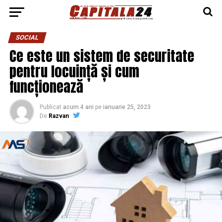
SOCIAL
Ce este un sistem de securitate
pentru locuință și cum
funcționează
Publicat
acum 4 ani
pe
ianuarie 25, 2023
De
Razvan