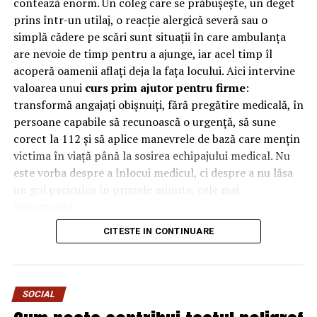
contează enorm. Un coleg care se prăbușește, un deget
prins într-un utilaj, o reacție alergică severă sau o
protejeze locuința?
simplă cădere pe scări sunt situații în care ambulanța
are nevoie de timp pentru a ajunge, iar acel timp îl
Un sistem de securitate protejează o casă de spargeri
acoperă oamenii aflați deja la fața locului. Aici intervine
prin securizarea punctelor de intrare, cum ar fi ușile și
valoarea unui
curs prim ajutor pentru firme
:
ferestrele (inclusiv ferestrele de la subsol), precum și
transformă angajați obișnuiți, fără pregătire medicală, în
spațiul său interior. Fiecare pachet complet de sistem de
persoane capabile să recunoască o urgență, să sune
securitate a locuinței include de obicei senzori, panouri
corect la 112 și să aplice manevrele de bază care mențin
de control, senzori pentru uși sau ferestre, proiectoare,
victima în viață până la sosirea echipajului medical. Nu
sonerii și camere. Împreună, aceste elemente vor
este vorba despre a înlocui medicul, ci despre a nu lăsa
menține o casă cât mai sigură.
un gol periculos în primele minute, cele mai
importante.
Senzorii de mișcare
CITESTE IN CONTINUARE
De ce contează primele minute
Când sunt armate, componentele senzorilor de mișcare
protejează un anumit spațiu prin crearea unei zone
la locul de muncă
invizibile care nu poate fi încălcată fără a alerta panoul
de control central. Acest panou de control va suna apoi
SOCIAL
În multe urgențe grave, deznodământul se decide
o alarmă și va alerta fie proprietarul casei, fie