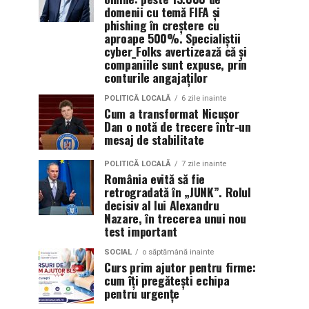
domenii cu temă FIFA și
phishing în creștere cu
aproape 500%. Specialiștii
cyber_Folks avertizează că și
companiile sunt expuse, prin
conturile angajaților
POLITICĂ LOCALĂ
6 zile inainte
Cum a transformat Nicușor
Dan o notă de trecere într-un
mesaj de stabilitate
POLITICĂ LOCALĂ
7 zile inainte
România evită să fie
retrogradată în „JUNK”. Rolul
decisiv al lui Alexandru
Nazare, în trecerea unui nou
test important
SOCIAL
o săptămână inainte
Curs prim ajutor pentru firme:
cum îți pregătești echipa
pentru urgențe