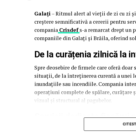
Galați
– Ritmul alert al vieții de zi cu zi 
creștere semnificativă a cererii pentru ser
compania
Crisdef
s-a remarcat drept un p
companiile din Galați și Brăila, oferind so
De la curățenia zilnică la i
Spre deosebire de firmele care oferă doar s
situații, de la întreținerea curentă a une
inundațiile sau incendiile. Compania intervi
operațiuni complete de spălare, curățare 
vizual și structural al pagubelor.
Servicii dedicate fiecărui
CITES
Indiferent de context, Crisdef propune o so