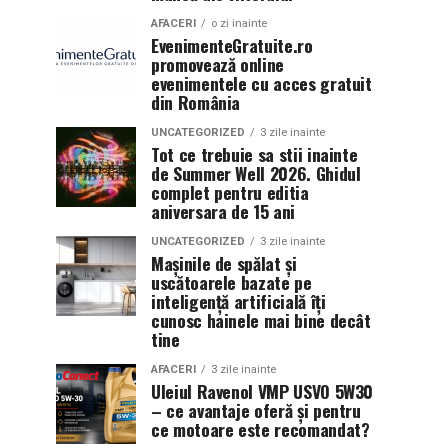
AFACERI
o zi inainte
EvenimenteGratuite.ro
promovează online
evenimentele cu acces gratuit
din România
UNCATEGORIZED
3 zile inainte
Tot ce trebuie sa stii inainte
de Summer Well 2026. Ghidul
complet pentru editia
aniversara de 15 ani
UNCATEGORIZED
3 zile inainte
Mașinile de spălat și
uscătoarele bazate pe
inteligență artificială îți
cunosc hainele mai bine decât
tine
AFACERI
3 zile inainte
Uleiul Ravenol VMP USVO 5W30
– ce avantaje oferă și pentru
ce motoare este recomandat?