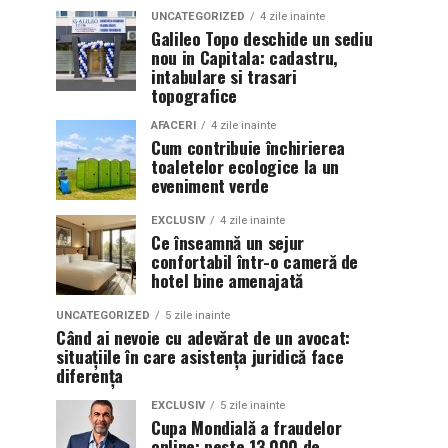
UNCATEGORIZED
4 zile inainte
Galileo Topo deschide un sediu
nou in Capitala: cadastru,
intabulare si trasari
topografice
AFACERI
4 zile inainte
Cum contribuie închirierea
toaletelor ecologice la un
eveniment verde
EXCLUSIV
4 zile inainte
Ce înseamnă un sejur
confortabil într-o cameră de
hotel bine amenajată
UNCATEGORIZED
5 zile inainte
Când ai nevoie cu adevărat de un avocat:
situațiile în care asistența juridică face
diferența
EXCLUSIV
5 zile inainte
Cupa Mondială a fraudelor
online: peste 13.000 de