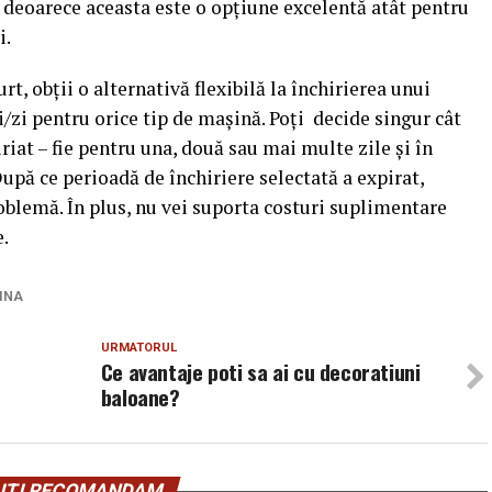
, deoarece aceasta este o opțiune excelentă atât pentru
i.
t, obții o alternativă flexibilă la închirierea unui
ei/zi pentru orice tip de maşină. Poţi decide singur cât
riat – fie pentru una, două sau mai multe zile şi în
După ce perioadă de închiriere selectată a expirat,
oblemă. În plus, nu vei suporta costuri suplimentare
.
INA
URMATORUL
Ce avantaje poti sa ai cu decoratiuni
baloane?
ITI RECOMANDAM