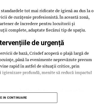
și standardele tot mai ridicate de igienă au dus la o
vicii de curățenie profesionistă. În această zonă,
artener de încredere pentru locuitorii și
luții complete, adaptate fiecărui tip de spațiu.
ntervențiile de urgență
ervicii de bază, Crisdef acoperă o plajă largă de
i locuințe, până la evenimente neprevăzute precum
ne rapid în astfel de situații critice, prin
și igienizare profundă, menite să reducă impactul
 moment din viața unui spațiu
TE IN CONTINUARE
luție potrivită: