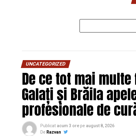
UNCATEGORIZED
De ce tot mai multe f
Galați și Brăila apel
profesionale de cur
Publicat
acum 3 ore
pe
august 8, 2026
De
Razvan