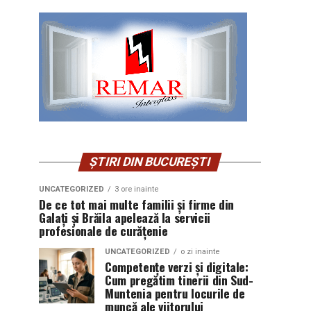
ȘTIRI DIN BUCUREȘTI
UNCATEGORIZED
3 ore inainte
De ce tot mai multe familii și firme din
Galați și Brăila apelează la servicii
profesionale de curățenie
UNCATEGORIZED
o zi inainte
Competențe verzi și digitale:
Cum pregătim tinerii din Sud-
Muntenia pentru locurile de
muncă ale viitorului