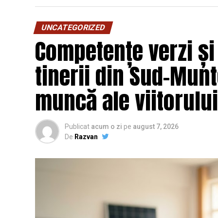
Pentru locuințe și birouri renovate re
de șantier și a urmelor lăsate de lucrări;
UNCATEGORIZED
Competențe verzi și
Pentru menținerea zilnică a curățenie
geamurilor, grupurilor sanitare, mobilierulu
tinerii din Sud-Munt
Pentru organizatorii de evenimente
–
completă a curățeniei ulterioare;
muncă ale viitorului
Pentru situații neprevăzute
– intervenț
Pentru covoare și mochete
– spălare p
Publicat
mirosurilor;
acum o zi
pe
august 7, 2026
De
Razvan
Pentru suprafețele de marmură și gra
strălucire de durată.