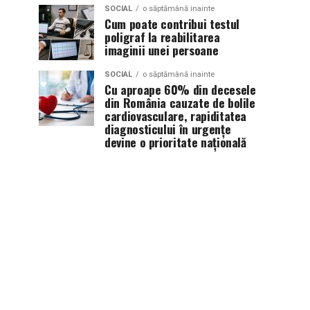
SOCIAL
o săptămână inainte
Cum poate contribui testul
poligraf la reabilitarea
imaginii unei persoane
SOCIAL
o săptămână inainte
Cu aproape 60% din decesele
din România cauzate de bolile
cardiovasculare, rapiditatea
diagnosticului în urgențe
devine o prioritate națională