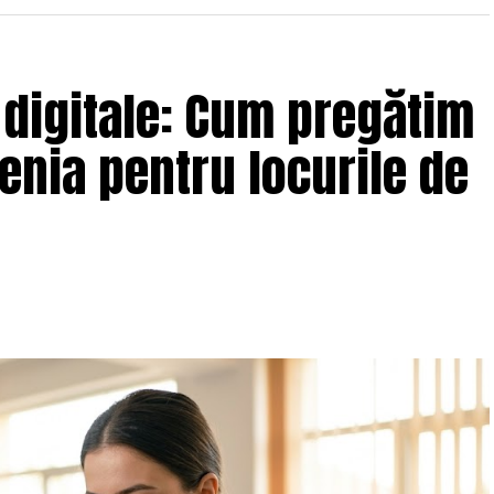
cent
– curățenie post-renovare, cu îndepărtarea prafului
 digitale: Cum pregătim
i
– servicii de întreținere și curățenie generală a
i și gresiei/faianței;
enia pentru locurile de
 pregătirea locației înainte de eveniment și preluarea
ii de urgență în cazul inundațiilor sau incendiilor;
rofesională, cu eliminarea petelor, bacteriilor și
nit
– tratamente de impermeabilizare, pentru protecție și