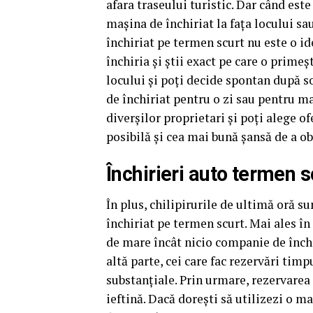
afara traseului turistic. Dar când est
mașina de închiriat la fața locului s
închiriat pe termen scurt nu este o id
închiria și știi exact pe care o primeș
locului și poți decide spontan după so
de închiriat pentru o zi sau pentru m
diverșilor proprietari și poți alege of
posibilă și cea mai bună șansă de a ob
Închirieri auto termen s
În plus, chilipirurile de ultimă oră s
închiriat pe termen scurt. Mai ales în
de mare încât nicio companie de închi
altă parte, cei care fac rezervări tim
substanțiale. Prin urmare, rezervare
ieftină. Dacă doreşti să utilizezi o ma