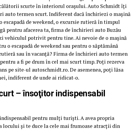
călătorii scurte în interiorul oraşului. Auto Schmidt îţi
eri auto termen scurt. Indiferent dacă închiriezi o mașină
, o escapadă de weekend, o excursie rutieră în timpul
gă pentru afacerea ta, firma de închirieri auto Buzău
zi vehiculul potrivit pentru tine. Ai nevoie de o mașină
ntru o escapadă de weekend sau pentru o săptămână
 rutieră sau în vacanță? Firma de închirieri auto termen
e pentru a fi pe drum în cel mai scurt timp. Poţi rezerva
vans pe site-ul autoschmidt.ro. De asemenea, poţi lăsa
ei, indiferent de unde ai ridicat-o.
curt – însoţitor indispensabil
indispensabil pentru mulți turiști. A avea propria
ța locului și te duce la cele mai frumoase atracții din