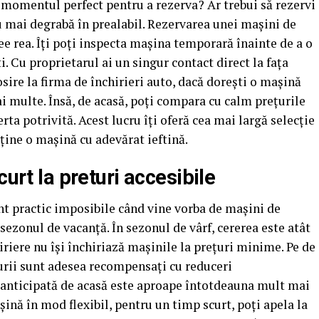
e momentul perfect pentru a rezerva? Ar trebui să rezervi
au mai degrabă în prealabil. Rezervarea unei mașini de
ee rea. Îți poți inspecta mașina temporară înainte de a o
ti. Cu proprietarul ai un singur contact direct la fața
sire la firma de închirieri auto, dacă doreşti o mașină
ai multe. Însă, de acasă, poți compara cu calm prețurile
erta potrivită. Acest lucru îţi oferă cea mai largă selecție
ține o mașină cu adevărat ieftină.
curt la preturi accesibile
unt practic imposibile când vine vorba de mașini de
 sezonul de vacanță. În sezonul de vârf, cererea este atât
riere nu îşi închiriază mașinile la prețuri minime. Pe de
purii sunt adesea recompensați cu reduceri
a anticipată de acasă este aproape întotdeauna mult mai
șină în mod flexibil, pentru un timp scurt, poţi apela la