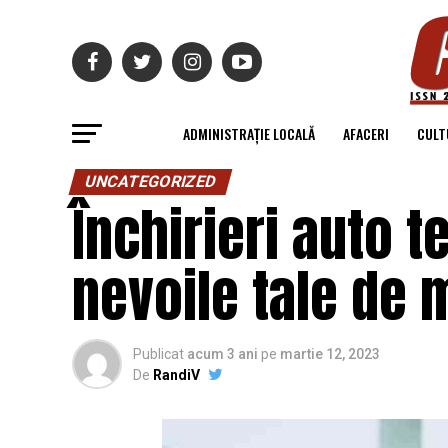
ADMINISTRAȚIE LOCALĂ
AFACERI
CULT
UNCATEGORIZED
Închirieri auto 
nevoile tale de 
Publicat
acum 3 ani
pe
martie 12, 2023
De
RandiV