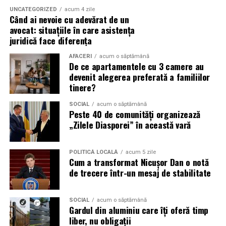
variantele de supermarket.
UNCATEGORIZED
acum 4 zile
Când ai nevoie cu adevărat de un
Ce poți descoperi aici:
avocat: situațiile în care asistența
juridică face diferența
Lumânări parfumate turnate manual – fiecare cu
AFACERI
acum o săptămână
personalitatea ei, de la note lemnoase și calde,
De ce apartamentele cu 3 camere au
până la arome proaspete și citrice
devenit alegerea preferată a familiilor
tinere?
Ceară parfumată – pentru serile în care vrei doar să
încingi un aromatizator și să lași parfumul să te
SOCIAL
acum o săptămână
Peste 40 de comunități organizează
învăluie
„Zilele Diasporei” în această vară
Geluri de duș, de mâini și de corp – pentru acele
momente de răsfăț zilnic
POLITICĂ LOCALĂ
acum 5 zile
Cum a transformat Nicușor Dan o notă
Hand body lotion – hidratare și parfum, într-un
de trecere într-un mesaj de stabilitate
singur gest
Odorizante – pentru casă sau mașină, care chiar
SOCIAL
acum o săptămână
funcționează
Gardul din aluminiu care îți oferă timp
liber, nu obligații
Tămâie și ritualuri – pentru cei care vor să meargă