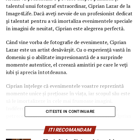
talentul unui fotograf extraordinar, Ciprian Lazar de la
Image4Life. Dacă aveți nevoie de un profesionist dedicat
și talentat pentru a vă imortaliza evenimentele speciale
în imagini de neuitat, Ciprian este alegerea perfectă.
Când vine vorba de fotografie de evenimente, Ciprian
Lazar este un artist desăvârșit. Cu o experiență vastă în
domeniu și o abilitate impresionantă de a surprinde
momente autentice, el creează amintiri pe care le veți
iubi și aprecia întotdeauna.
Ciprian înțelege că evenimentele voastre reprezintă
momente unice și prețioase în viața, iar scopul său este
să le imortalizeze în cele mai frumoase imagini.
Indiferent dacă este vorba despre nunți elegante,
CITESTE IN CONTINUARE
petreceri aniversare sau evenimente corporate, Ciprian
este prezent pentru a captura toate emoțiile și detalii
ITI RECOMANDAM
importante.