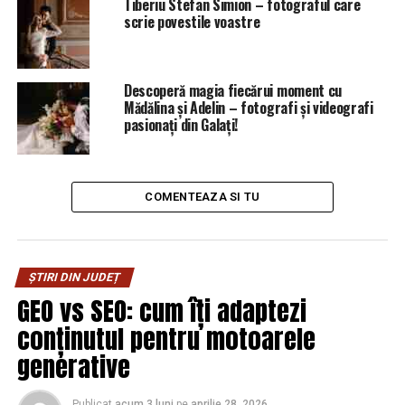
Tiberiu Stefan Simion – fotograful care
scrie povestile voastre
Descoperă magia fiecărui moment cu
Mădălina și Adelin – fotografi și videografi
pasionați din Galați!
COMENTEAZA SI TU
ȘTIRI DIN JUDEȚ
GEO vs SEO: cum îți adaptezi
Unul dintre cele mai remarcabile aspecte ale stilului
conținutul pentru motoarele
fotografic al lui Ciprian este abilitatea sa de a surprinde
generative
instantanee pline de viață și de a le transforma în opere
de artă fotografică. Fiecare imagine realizată de el este
Publicat
acum 3 luni
pe
aprilie 28, 2026