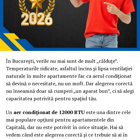
SEO te ajută să fii vizibil.
GEO te ajută să fii relevant în răspuns.
SEO poate funcționa și cu texte optimizate mai tehnic.
GEO cere mai multă claritate și logică în exprimare.
Nu
mai este suficient să „bifezi” criterii. Trebuie să explici
bine.
În București, verile nu mai sunt de mult „călduțe”.
SEO pentru AI: zona de
Temperaturile ridicate, asfaltul încins și lipsa ventilației
naturale în multe apartamente fac ca aerul condiționat
intersecție
să devină o necesitate, nu un moft. Dar alegerea corectă
nu înseamnă doar să cumperi „un aparat bun”, ci să alegi
SEO pentru AI este, de fapt, aplicarea principiilor SEO
capacitatea potrivită pentru spațiul tău.
într-un context nou. Nu mai optimizezi doar pentru
poziții, ci pentru înțelegere.
Un
aer condiționat de 12000 BTU
este una dintre cele
mai populare opțiuni pentru apartamentele din
Ce înseamnă asta concret?
Capitală, dar nu este potrivit în orice situație. Hai să
vedem când este alegerea corectă și ce trebuie să ai în
În loc să construiești conținut în jurul unui keyword, îl